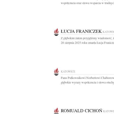
współczucia oraz słowa wsparcia w trudnych
ŁUCJA FRANICZEK
KATOWI
Z głębokim żalem przyjęliśmy wiadomość, 
28 sierpnia 2025 roku zmarła Łucja Franicze
KATOWICE
Panu Pułkownikowi Norbertowi Chabiorow
głębokie wyrazy współczucia i słowa otuchy 
ROMUALD CICHOŃ
KATOWI