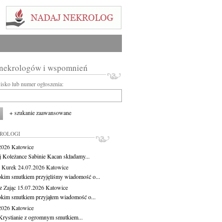
 nekrologów i wspomnień
wisko lub numer ogłoszenia:
+ szukanie zaawansowane
KROLOGI
.2026
Katowice
j Koleżance Sabinie Kacan składamy...
 Kurek
24.07.2026
Katowice
okim smutkiem przyjęliśmy wiadomość o...
z Zając
15.07.2026
Katowice
okim smutkiem przyjąłem wiadomość o...
.2026
Katowice
Krystianie z ogromnym smutkiem...