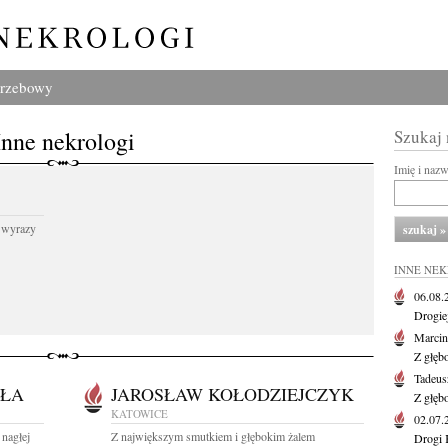
grzebowy
Inne nekrologi
Szukaj
Imię i naz
 wyrazy
INNE NE
06.08
Drogie
Marcin
Z głęb
Tadeus
ŁA
JAROSŁAW KOŁODZIEJCZYK
Z głęb
KATOWICE
02.07
nagłej
Z największym smutkiem i głębokim żalem
Drogi 