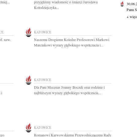
niej...
przyjęliśmy wiadomość o śmierci Jarosława
30.06
Kołodziejczyka...
Panu S
+ więc
CE
KATOWICE
f. nzw.
Naszemu Drogiemu Koledze Profesorowi Markowi
Marcinkowi wyrazy głębokiego współczucia i...
KATOWICE
Dla Pani Mecenas Joanny Boczek oraz rodzinie i
 i
najbliższym wyrazy głębokiego współczucia...
KATOWICE
ego
Romanowi Karwowskiemu Przewodniczącemu Rady