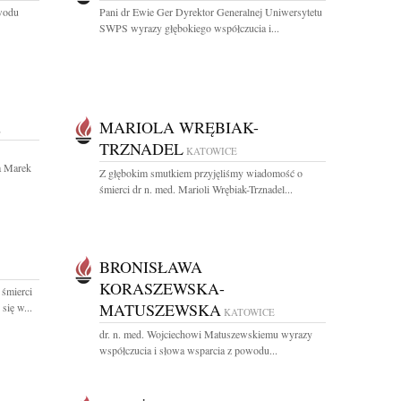
owodu
Pani dr Ewie Ger Dyrektor Generalnej Uniwersytetu
SWPS wyrazy głębokiego współczucia i...
MARIOLA WRĘBIAK-
E
TRZNADEL
KATOWICE
a Marek
Z głębokim smutkiem przyjęliśmy wiadomość o
śmierci dr n. med. Marioli Wrębiak-Trznadel...
BRONISŁAWA
KORASZEWSKA-
 śmierci
MATUSZEWSKA
się w...
KATOWICE
dr. n. med. Wojciechowi Matuszewskiemu wyrazy
współczucia i słowa wsparcia z powodu...