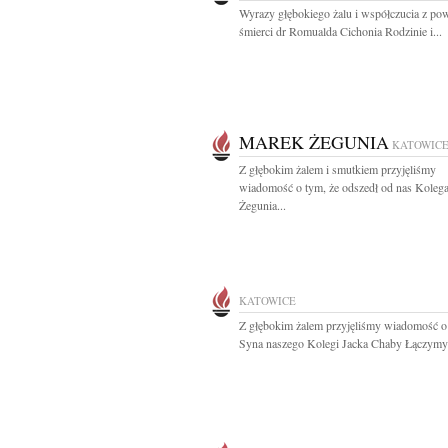
Wyrazy głębokiego żalu i współczucia z p
śmierci dr Romualda Cichonia Rodzinie i...
MAREK ŻEGUNIA
KATOWIC
Z głębokim żalem i smutkiem przyjęliśmy
wiadomość o tym, że odszedł od nas Koleg
Żegunia...
KATOWICE
Z głębokim żalem przyjęliśmy wiadomość o
Syna naszego Kolegi Jacka Chaby Łączymy 