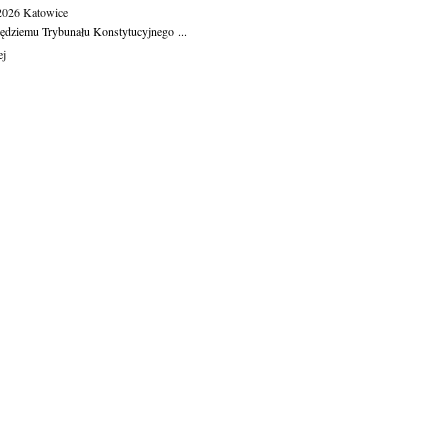
.2026
Katowice
ędziemu Trybunału Konstytucyjnego ...
ej