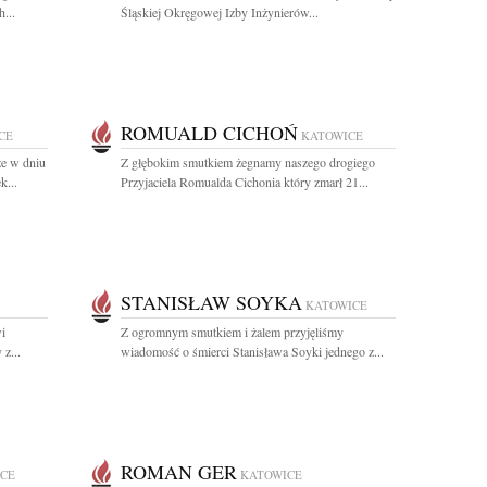
...
Śląskiej Okręgowej Izby Inżynierów...
ROMUALD CICHOŃ
CE
KATOWICE
że w dniu
Z głębokim smutkiem żegnamy naszego drogiego
k...
Przyjaciela Romualda Cichonia który zmarł 21...
STANISŁAW SOYKA
KATOWICE
i
Z ogromnym smutkiem i żalem przyjęliśmy
z...
wiadomość o śmierci Stanisława Soyki jednego z...
ROMAN GER
CE
KATOWICE