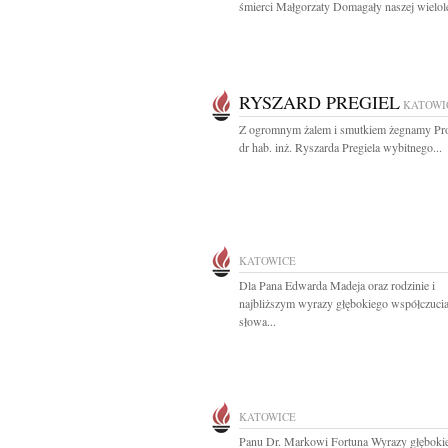
śmierci Małgorzaty Domagały naszej wielolet
RYSZARD PREGIEL
KATOWI
Z ogromnym żalem i smutkiem żegnamy Pro
dr hab. inż. Ryszarda Pregiela wybitnego...
KATOWICE
Dla Pana Edwarda Madeja oraz rodzinie i
najbliższym wyrazy głębokiego współczucia
słowa...
KATOWICE
Panu Dr. Markowi Fortuna Wyrazy głęboki