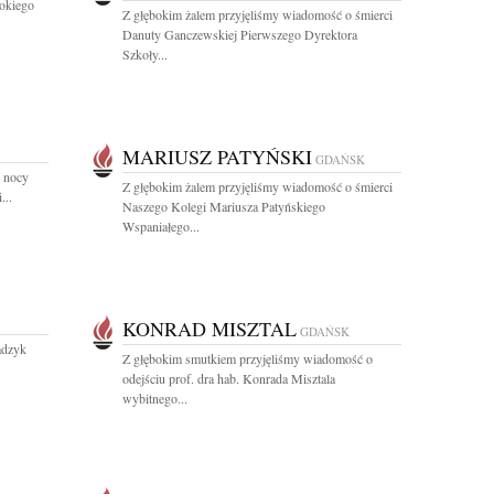
okiego
Z głębokim żalem przyjęliśmy wiadomość o śmierci
Danuty Ganczewskiej Pierwszego Dyrektora
Szkoły...
MARIUSZ PATYŃSKI
GDAŃSK
j nocy
Z głębokim żalem przyjęliśmy wiadomość o śmierci
...
Naszego Kolegi Mariusza Patyńskiego
Wspaniałego...
KONRAD MISZTAL
GDAŃSK
adzyk
Z głębokim smutkiem przyjęliśmy wiadomość o
.
odejściu prof. dra hab. Konrada Misztala
wybitnego...