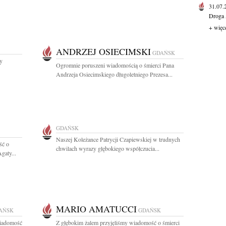
31.07
Droga 
+ więc
ANDRZEJ OSIECIMSKI
GDAŃSK
y
Ogromnie poruszeni wiadomością o śmierci Pana
Andrzeja Osiecimskiego długoletniego Prezesa...
GDAŃSK
Naszej Koleżance Patrycji Czapiewskiej w trudnych
ść o
chwilach wyrazy głębokiego współczucia...
gaty...
MARIO AMATUCCI
AŃSK
GDAŃSK
wiadomość
Z głębokim żalem przyjęliśmy wiadomość o śmierci