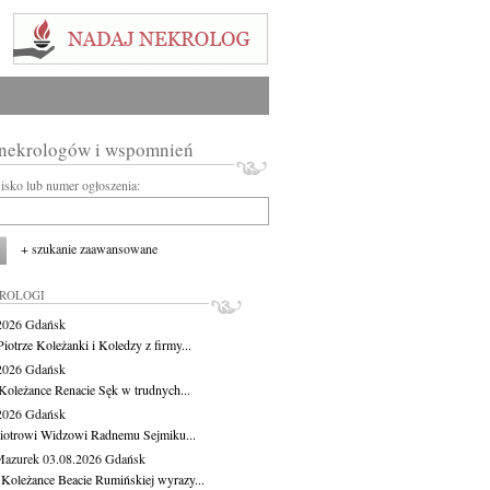
 nekrologów i wspomnień
wisko lub numer ogłoszenia:
+ szukanie zaawansowane
KROLOGI
.2026
Gdańsk
iotrze Koleżanki i Koledzy z firmy...
.2026
Gdańsk
Koleżance Renacie Sęk w trudnych...
.2026
Gdańsk
iotrowi Widzowi Radnemu Sejmiku...
Mazurek
03.08.2026
Gdańsk
 Koleżance Beacie Rumińskiej wyrazy...