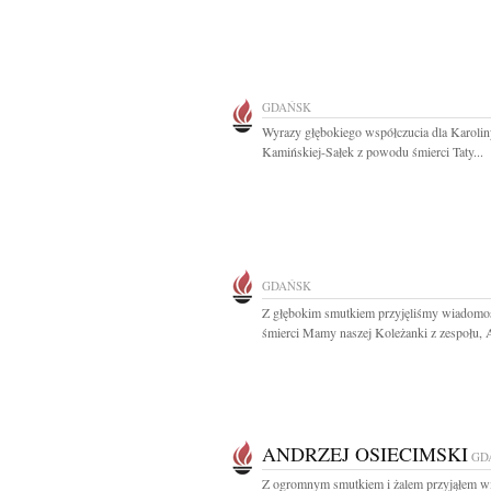
GDAŃSK
Wyrazy głębokiego współczucia dla Karolin
Kamińskiej-Sałek z powodu śmierci Taty...
GDAŃSK
Z głębokim smutkiem przyjęliśmy wiadomo
śmierci Mamy naszej Koleżanki z zespołu, A
ANDRZEJ OSIECIMSKI
GD
Z ogromnym smutkiem i żalem przyjąłem 