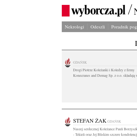
Nekrologi
Odeszli
Poradnik po
GDAŃSK
Drogi Piotrze Koleżanki i Koledzy z firmy
Konecranes and Demag Sp. z o.o. składają w
STEFAN ŻAK
GDAŃSK
Naszej serdecznej Koleżance Pauli Borzysz
- Tekieli oraz Jej Bliskim szczere kondolencj