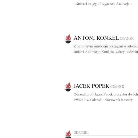
o śmierci mojego Przyjaciela Andrzeja...
ANTONI KONKEL
GDAŃSK
Z ogromnym smutkiem przyjąłem wiadomo
śmierci Antoniego Konkela twórcy oddziału.
JACEK POPEK
GDAŃSK
Odszedł prof. Jacek Popek prorektor dwóch
PWSSP w Gdańsku Kierownik Katedry...
GDAŃSK