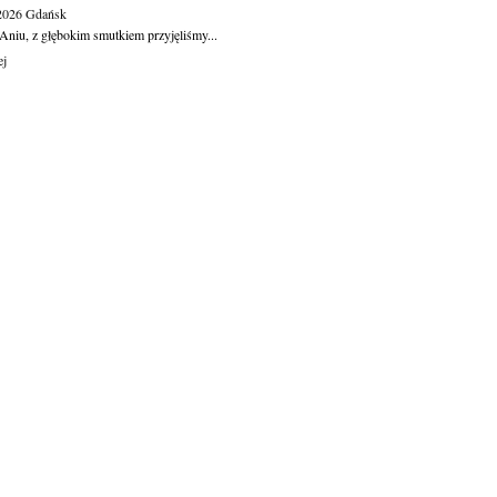
.2026
Gdańsk
Aniu, z głębokim smutkiem przyjęliśmy...
ej