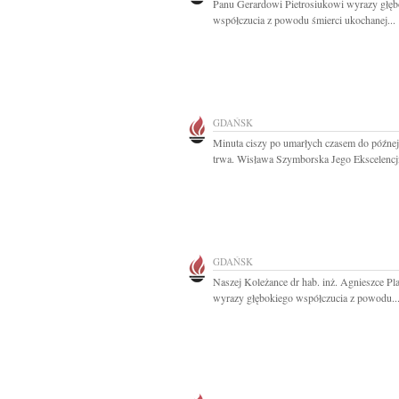
Panu Gerardowi Pietrosiukowi wyrazy głęb
współczucia z powodu śmierci ukochanej...
GDAŃSK
Minuta ciszy po umarłych czasem do późne
trwa. Wisława Szymborska Jego Ekscelencji
GDAŃSK
Naszej Koleżance dr hab. inż. Agnieszce Pl
wyrazy głębokiego współczucia z powodu..