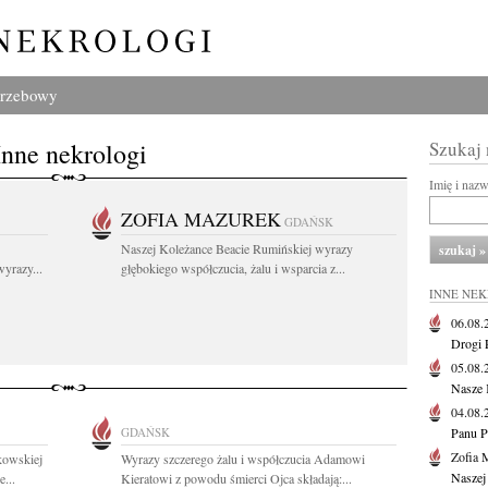
grzebowy
Inne nekrologi
Szukaj
Imię i naz
ZOFIA MAZUREK
GDAŃSK
Naszej Koleżance Beacie Rumińskiej wyrazy
yrazy...
głębokiego współczucia, żalu i wsparcia z...
INNE NE
06.08
Drogi P
05.08
Nasze 
04.08
GDAŃSK
Panu P
Zofia 
kowskiej
Wyrazy szczerego żalu i współczucia Adamowi
Naszej
e...
Kieratowi z powodu śmierci Ojca składają:...