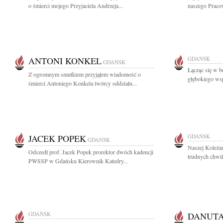
o śmierci mojego Przyjaciela Andrzeja...
naszego Pracow
ANTONI KONKEL
GDAŃSK
GDAŃSK
Łącząc się w b
Z ogromnym smutkiem przyjąłem wiadomość o
głębokiego wsp
śmierci Antoniego Konkela twórcy oddziału...
JACEK POPEK
GDAŃSK
GDAŃSK
Naszej Koleża
Odszedł prof. Jacek Popek prorektor dwóch kadencji
trudnych chwil
PWSSP w Gdańsku Kierownik Katedry...
GDAŃSK
DANUT