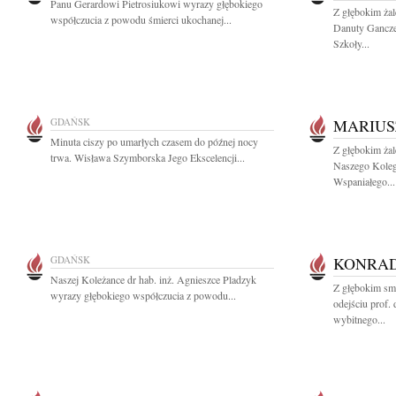
Panu Gerardowi Pietrosiukowi wyrazy głębokiego
Z głębokim ża
współczucia z powodu śmierci ukochanej...
Danuty Gancze
Szkoły...
GDAŃSK
MARIUS
Minuta ciszy po umarłych czasem do późnej nocy
Z głębokim ża
trwa. Wisława Szymborska Jego Ekscelencji...
Naszego Koleg
Wspaniałego...
GDAŃSK
KONRAD
Naszej Koleżance dr hab. inż. Agnieszce Pladzyk
Z głębokim sm
wyrazy głębokiego współczucia z powodu...
odejściu prof.
wybitnego...