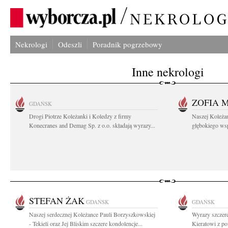
Nekrologi
Odeszli
Poradnik pogrzebowy
Inne nekrologi
ZOFIA 
GDAŃSK
Drogi Piotrze Koleżanki i Koledzy z firmy
Naszej Koleża
Konecranes and Demag Sp. z o.o. składają wyrazy...
głębokiego wspó
STEFAN ŻAK
GDAŃSK
GDAŃSK
Naszej serdecznej Koleżance Pauli Borzyszkowskiej
Wyrazy szczer
- Tekieli oraz Jej Bliskim szczere kondolencje...
Kieratowi z po