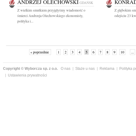
ANDRZEJ OLECHOWSKI
KONRAD
GDAŃSK
Z wielkim smutkiem przyjęłyśmy wiadomość o
Z głębokim sm
śmierci Andrzeja Olechowskiego ekonomisty,
odejściu 23 kwi
polityka i...
« poprzednie
1
2
3
4
5
6
7
8
9
10
...
Copyright © Wyborcza sp. z o.o.
O nas
Staże u nas
Reklama
Polityka 
Ustawienia prywatności