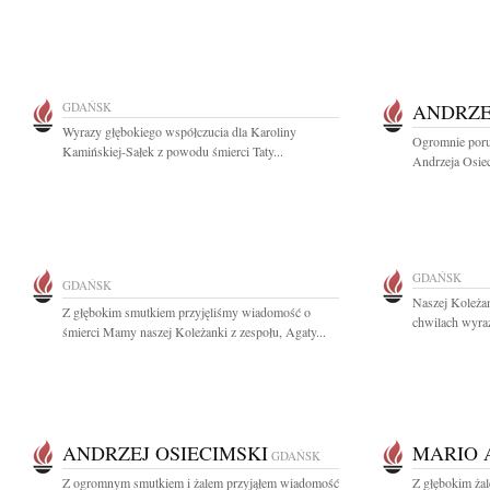
GDAŃSK
ANDRZE
Wyrazy głębokiego współczucia dla Karoliny
Ogromnie poru
Kamińskiej-Sałek z powodu śmierci Taty...
Andrzeja Osiec
GDAŃSK
GDAŃSK
Naszej Koleżan
Z głębokim smutkiem przyjęliśmy wiadomość o
chwilach wyraz
śmierci Mamy naszej Koleżanki z zespołu, Agaty...
ANDRZEJ OSIECIMSKI
MARIO 
GDAŃSK
Z ogromnym smutkiem i żalem przyjąłem wiadomość
Z głębokim ża