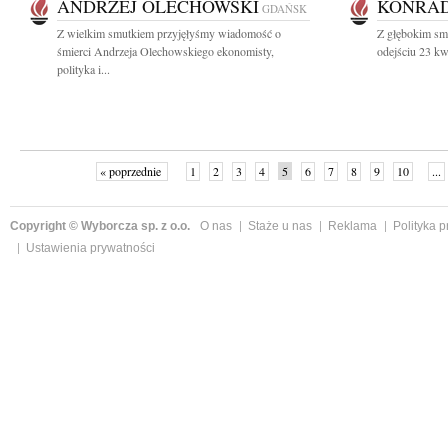
ANDRZEJ OLECHOWSKI
KONRAD
GDAŃSK
Z wielkim smutkiem przyjęłyśmy wiadomość o
Z głębokim sm
śmierci Andrzeja Olechowskiego ekonomisty,
odejściu 23 kwi
polityka i...
« poprzednie
1
2
3
4
5
6
7
8
9
10
...
Copyright © Wyborcza sp. z o.o.
O nas
Staże u nas
Reklama
Polityka 
Ustawienia prywatności