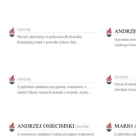
GDAŃSK
ANDRZE
Wyrazy głębokiego współczucia dla Karoliny
Ogromnie poru
Kamińskiej-Sałek z powodu śmierci Taty...
Andrzeja Osiec
GDAŃSK
GDAŃSK
Naszej Koleżan
Z głębokim smutkiem przyjęliśmy wiadomość o
chwilach wyraz
śmierci Mamy naszej Koleżanki z zespołu, Agaty...
ANDRZEJ OSIECIMSKI
MARIO 
GDAŃSK
Z ogromnym smutkiem i żalem przyjąłem wiadomość
Z głębokim ża