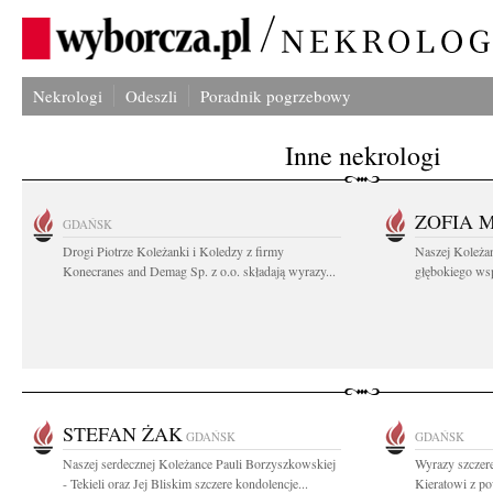
Nekrologi
Odeszli
Poradnik pogrzebowy
Inne nekrologi
ZOFIA 
GDAŃSK
Drogi Piotrze Koleżanki i Koledzy z firmy
Naszej Koleża
Konecranes and Demag Sp. z o.o. składają wyrazy...
głębokiego wspó
STEFAN ŻAK
GDAŃSK
GDAŃSK
Naszej serdecznej Koleżance Pauli Borzyszkowskiej
Wyrazy szczer
- Tekieli oraz Jej Bliskim szczere kondolencje...
Kieratowi z po