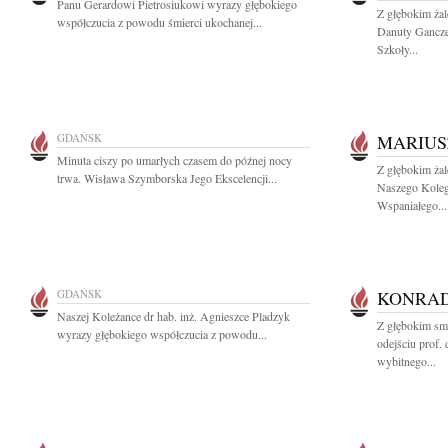
Panu Gerardowi Pietrosiukowi wyrazy głębokiego
Z głębokim ża
współczucia z powodu śmierci ukochanej...
Danuty Gancze
Szkoły...
GDAŃSK
MARIUS
Minuta ciszy po umarłych czasem do późnej nocy
Z głębokim ża
trwa. Wisława Szymborska Jego Ekscelencji...
Naszego Koleg
Wspaniałego...
GDAŃSK
KONRAD
Naszej Koleżance dr hab. inż. Agnieszce Pladzyk
Z głębokim sm
wyrazy głębokiego współczucia z powodu...
odejściu prof.
wybitnego...