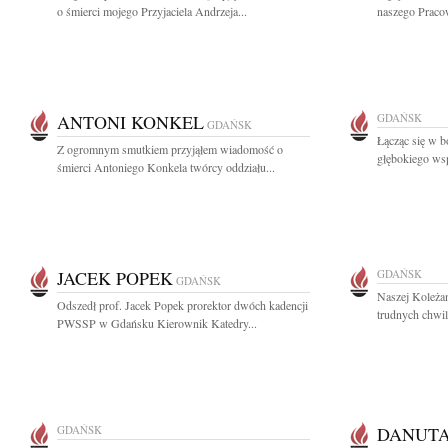
o śmierci mojego Przyjaciela Andrzeja...
naszego Pracow
ANTONI KONKEL
GDAŃSK
GDAŃSK
Łącząc się w b
Z ogromnym smutkiem przyjąłem wiadomość o
głębokiego wsp
śmierci Antoniego Konkela twórcy oddziału...
JACEK POPEK
GDAŃSK
GDAŃSK
Naszej Koleża
Odszedł prof. Jacek Popek prorektor dwóch kadencji
trudnych chwil
PWSSP w Gdańsku Kierownik Katedry...
GDAŃSK
DANUT