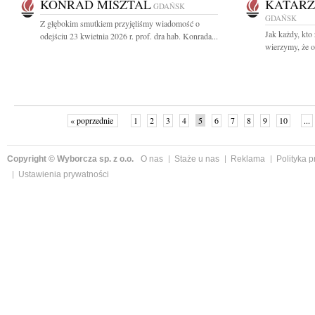
KONRAD MISZTAL
KATARZ
GDAŃSK
GDAŃSK
Z głębokim smutkiem przyjęliśmy wiadomość o
Jak każdy, kto
odejściu 23 kwietnia 2026 r. prof. dra hab. Konrada...
wierzymy, że o
« poprzednie
1
2
3
4
5
6
7
8
9
10
...
Copyright © Wyborcza sp. z o.o.
O nas
Staże u nas
Reklama
Polityka 
Ustawienia prywatności