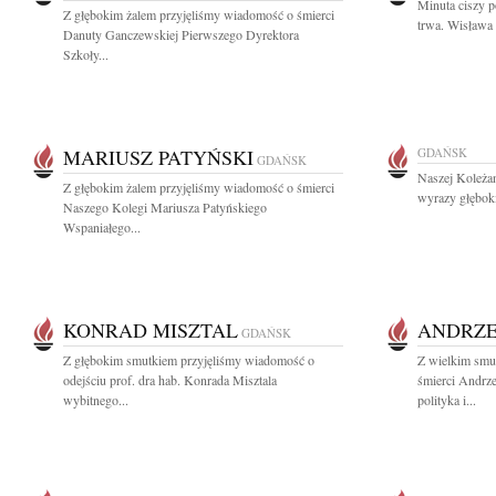
Minuta ciszy 
Z głębokim żalem przyjęliśmy wiadomość o śmierci
trwa. Wisława 
Danuty Ganczewskiej Pierwszego Dyrektora
Szkoły...
MARIUSZ PATYŃSKI
GDAŃSK
GDAŃSK
Naszej Koleżan
Z głębokim żalem przyjęliśmy wiadomość o śmierci
wyrazy głębok
Naszego Kolegi Mariusza Patyńskiego
Wspaniałego...
KONRAD MISZTAL
ANDRZE
GDAŃSK
Z głębokim smutkiem przyjęliśmy wiadomość o
Z wielkim smu
odejściu prof. dra hab. Konrada Misztala
śmierci Andrz
wybitnego...
polityka i...