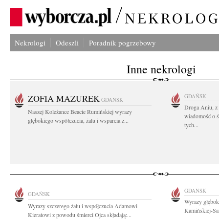
Nekrologi
Odeszli
Poradnik pogrzebowy
Inne nekrologi
ZOFIA MAZUREK
GDAŃSK
GDAŃSK
Droga Aniu, z
Naszej Koleżance Beacie Rumińskiej wyrazy
wiadomość o ś
głębokiego współczucia, żalu i wsparcia z...
tych...
GDAŃSK
GDAŃSK
Wyrazy głębok
Wyrazy szczerego żalu i współczucia Adamowi
Kamińskiej-Sał
Kieratowi z powodu śmierci Ojca składają:...