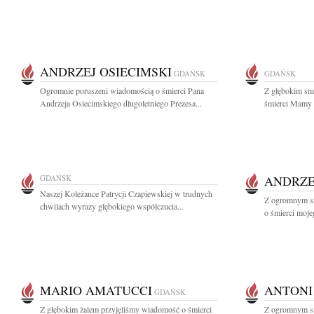
ANDRZEJ OSIECIMSKI
GDAŃSK
GDAŃSK
Ogromnie poruszeni wiadomością o śmierci Pana
Z głębokim sm
Andrzeja Osiecimskiego długoletniego Prezesa...
śmierci Mamy n
GDAŃSK
ANDRZE
Naszej Koleżance Patrycji Czapiewskiej w trudnych
Z ogromnym sm
chwilach wyrazy głębokiego współczucia...
o śmierci moje
MARIO AMATUCCI
ANTONI
GDAŃSK
Z głębokim żalem przyjęliśmy wiadomość o śmierci
Z ogromnym s