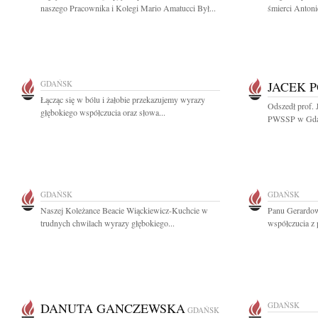
naszego Pracownika i Kolegi Mario Amatucci Był...
śmierci Antoni
GDAŃSK
JACEK 
Łącząc się w bólu i żałobie przekazujemy wyrazy
Odszedł prof. 
głębokiego współczucia oraz słowa...
PWSSP w Gdań
GDAŃSK
GDAŃSK
Naszej Koleżance Beacie Wiąckiewicz-Kuchcie w
Panu Gerardow
trudnych chwilach wyrazy głębokiego...
współczucia z 
DANUTA GANCZEWSKA
GDAŃSK
GDAŃSK