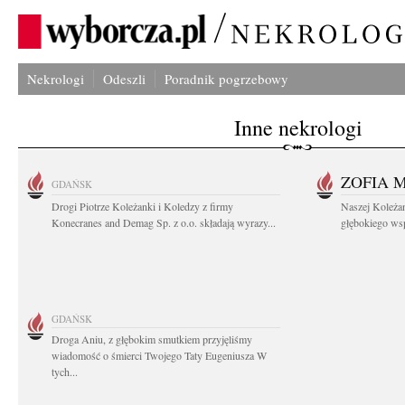
Nekrologi
Odeszli
Poradnik pogrzebowy
Inne nekrologi
ZOFIA 
GDAŃSK
Drogi Piotrze Koleżanki i Koledzy z firmy
Naszej Koleża
Konecranes and Demag Sp. z o.o. składają wyrazy...
głębokiego wspó
GDAŃSK
Droga Aniu, z głębokim smutkiem przyjęliśmy
wiadomość o śmierci Twojego Taty Eugeniusza W
tych...