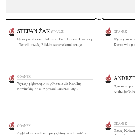
STEFAN ŻAK
GDAŃSK
GDAŃSK
Naszej serdecznej Koleżance Pauli Borzyszkowskiej
Wyrazy szczer
- Tekieli oraz Jej Bliskim szczere kondolencje...
Kieratowi z po
GDAŃSK
ANDRZE
Wyrazy głębokiego współczucia dla Karoliny
Ogromnie poru
Kamińskiej-Sałek z powodu śmierci Taty...
Andrzeja Osiec
GDAŃSK
GDAŃSK
Naszej Koleżan
Z głębokim smutkiem przyjęliśmy wiadomość o