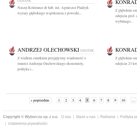
GDAŃSK
KONRAD
Naszej Koleżance dr hab. inż. Agnieszce Pladzyk
Z głębokim sm
wyrazy głębokiego współczucia z powodu...
odejściu prof.
wybitnego...
ANDRZEJ OLECHOWSKI
KONRAD
GDAŃSK
Z wielkim smutkiem przyjęłyśmy wiadomość o
Z głębokim sm
śmierci Andrzeja Olechowskiego ekonomisty,
odejściu 23 kwi
polityka i...
« poprzednie
1
2
3
4
5
6
7
8
9
10
...
Copyright © Wyborcza sp. z o.o.
O nas
Staże u nas
Reklama
Polityka 
Ustawienia prywatności