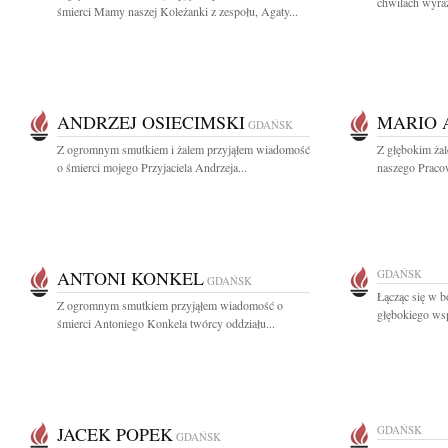
chwilach wyraz
śmierci Mamy naszej Koleżanki z zespołu, Agaty...
ANDRZEJ OSIECIMSKI
MARIO 
GDAŃSK
Z ogromnym smutkiem i żalem przyjąłem wiadomość
Z głębokim ża
o śmierci mojego Przyjaciela Andrzeja...
naszego Pracow
ANTONI KONKEL
GDAŃSK
GDAŃSK
Łącząc się w b
Z ogromnym smutkiem przyjąłem wiadomość o
głębokiego wsp
śmierci Antoniego Konkela twórcy oddziału...
JACEK POPEK
GDAŃSK
GDAŃSK