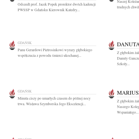
Naszej Koleża
Odszedł prof. Jacek Popek prorektor dwóch kadencji
trudnych chwil
PWSSP w Gdańsku Kierownik Katedry...
GDAŃSK
DANUT
Panu Gerardowi Pietrosiukowi wyrazy głębokiego
Z głębokim ża
współczucia z powodu śmierci ukochanej...
Danuty Gancze
Szkoły...
GDAŃSK
MARIUS
Minuta ciszy po umarłych czasem do późnej nocy
Z głębokim ża
trwa. Wisława Szymborska Jego Ekscelencji...
Naszego Koleg
Wspaniałego...