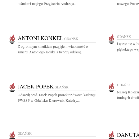
o śmierci mojego Przyjaciela Andrzeja...
naszego Pracow
ANTONI KONKEL
GDAŃSK
GDAŃSK
Łącząc się w b
Z ogromnym smutkiem przyjąłem wiadomość o
głębokiego wsp
śmierci Antoniego Konkela twórcy oddziału...
JACEK POPEK
GDAŃSK
GDAŃSK
Naszej Koleża
Odszedł prof. Jacek Popek prorektor dwóch kadencji
trudnych chwil
PWSSP w Gdańsku Kierownik Katedry...
GDAŃSK
DANUT