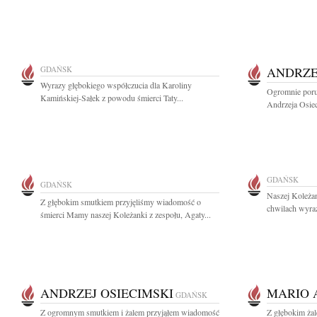
GDAŃSK
ANDRZE
Wyrazy głębokiego współczucia dla Karoliny
Ogromnie poru
Kamińskiej-Sałek z powodu śmierci Taty...
Andrzeja Osiec
GDAŃSK
GDAŃSK
Naszej Koleżan
Z głębokim smutkiem przyjęliśmy wiadomość o
chwilach wyraz
śmierci Mamy naszej Koleżanki z zespołu, Agaty...
ANDRZEJ OSIECIMSKI
MARIO 
GDAŃSK
Z ogromnym smutkiem i żalem przyjąłem wiadomość
Z głębokim ża