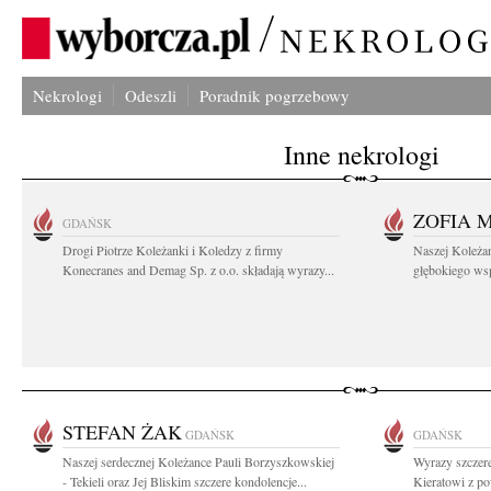
Nekrologi
Odeszli
Poradnik pogrzebowy
Inne nekrologi
ZOFIA 
GDAŃSK
Drogi Piotrze Koleżanki i Koledzy z firmy
Naszej Koleża
Konecranes and Demag Sp. z o.o. składają wyrazy...
głębokiego wspó
STEFAN ŻAK
GDAŃSK
GDAŃSK
Naszej serdecznej Koleżance Pauli Borzyszkowskiej
Wyrazy szczer
- Tekieli oraz Jej Bliskim szczere kondolencje...
Kieratowi z po