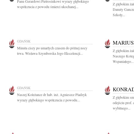
Panu Gerardowi Pietrosiukowi wyrazy głębokiego
Z głębokim ża
współczucia z powodu śmierci ukochanej...
Danuty Gancze
Szkoły...
GDAŃSK
MARIUS
Minuta ciszy po umarłych czasem do późnej nocy
Z głębokim ża
trwa. Wisława Szymborska Jego Ekscelencji...
Naszego Koleg
Wspaniałego...
GDAŃSK
KONRAD
Naszej Koleżance dr hab. inż. Agnieszce Pladzyk
Z głębokim sm
wyrazy głębokiego współczucia z powodu...
odejściu prof.
wybitnego...