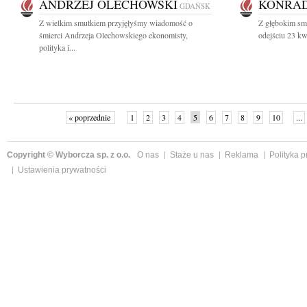
ANDRZEJ OLECHOWSKI
KONRAD
GDAŃSK
Z wielkim smutkiem przyjęłyśmy wiadomość o
Z głębokim sm
śmierci Andrzeja Olechowskiego ekonomisty,
odejściu 23 kwi
polityka i...
« poprzednie
1
2
3
4
5
6
7
8
9
10
...
Copyright © Wyborcza sp. z o.o.
O nas
Staże u nas
Reklama
Polityka 
Ustawienia prywatności