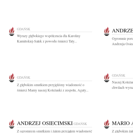
GDAŃSK
ANDRZE
Wyrazy głębokiego współczucia dla Karoliny
Ogromnie poru
Kamińskiej-Sałek z powodu śmierci Taty...
Andrzeja Osiec
GDAŃSK
GDAŃSK
Naszej Koleżan
Z głębokim smutkiem przyjęliśmy wiadomość o
chwilach wyraz
śmierci Mamy naszej Koleżanki z zespołu, Agaty...
ANDRZEJ OSIECIMSKI
MARIO 
GDAŃSK
Z ogromnym smutkiem i żalem przyjąłem wiadomość
Z głębokim ża