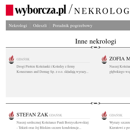
Nekrologi
Odeszli
Poradnik pogrzebowy
Inne nekrologi
ZOFIA 
GDAŃSK
Drogi Piotrze Koleżanki i Koledzy z firmy
Naszej Koleża
Konecranes and Demag Sp. z o.o. składają wyrazy...
głębokiego wspó
STEFAN ŻAK
GDAŃSK
GDAŃSK
Naszej serdecznej Koleżance Pauli Borzyszkowskiej
Wyrazy szczer
- Tekieli oraz Jej Bliskim szczere kondolencje...
Kieratowi z po