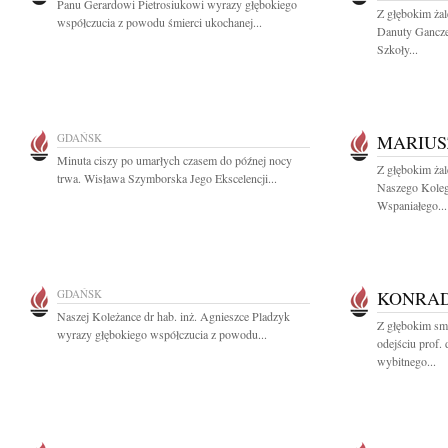
Panu Gerardowi Pietrosiukowi wyrazy głębokiego
Z głębokim ża
współczucia z powodu śmierci ukochanej...
Danuty Gancze
Szkoły...
GDAŃSK
MARIUS
Minuta ciszy po umarłych czasem do późnej nocy
Z głębokim ża
trwa. Wisława Szymborska Jego Ekscelencji...
Naszego Koleg
Wspaniałego...
GDAŃSK
KONRAD
Naszej Koleżance dr hab. inż. Agnieszce Pladzyk
Z głębokim sm
wyrazy głębokiego współczucia z powodu...
odejściu prof.
wybitnego...