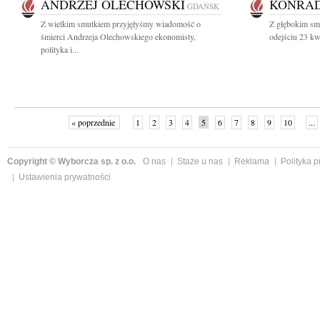
ANDRZEJ OLECHOWSKI
KONRAD
GDAŃSK
Z wielkim smutkiem przyjęłyśmy wiadomość o
Z głębokim sm
śmierci Andrzeja Olechowskiego ekonomisty,
odejściu 23 kwi
polityka i...
« poprzednie
1
2
3
4
5
6
7
8
9
10
...
Copyright © Wyborcza sp. z o.o.
O nas
Staże u nas
Reklama
Polityka 
Ustawienia prywatności