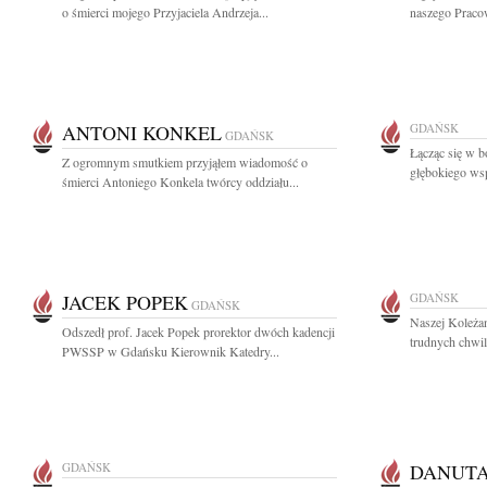
o śmierci mojego Przyjaciela Andrzeja...
naszego Pracow
ANTONI KONKEL
GDAŃSK
GDAŃSK
Łącząc się w b
Z ogromnym smutkiem przyjąłem wiadomość o
głębokiego wsp
śmierci Antoniego Konkela twórcy oddziału...
JACEK POPEK
GDAŃSK
GDAŃSK
Naszej Koleża
Odszedł prof. Jacek Popek prorektor dwóch kadencji
trudnych chwil
PWSSP w Gdańsku Kierownik Katedry...
GDAŃSK
DANUT