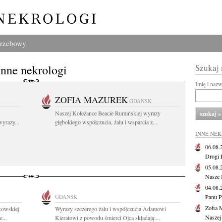
grzebowy
Inne nekrologi
Szukaj
Imię i naz
ZOFIA MAZUREK
GDAŃSK
Naszej Koleżance Beacie Rumińskiej wyrazy
yrazy...
głębokiego współczucia, żalu i wsparcia z...
INNE NE
06.08
Drogi P
05.08
Nasze 
04.08
GDAŃSK
Panu P
Zofia 
kowskiej
Wyrazy szczerego żalu i współczucia Adamowi
Naszej
e...
Kieratowi z powodu śmierci Ojca składają:...