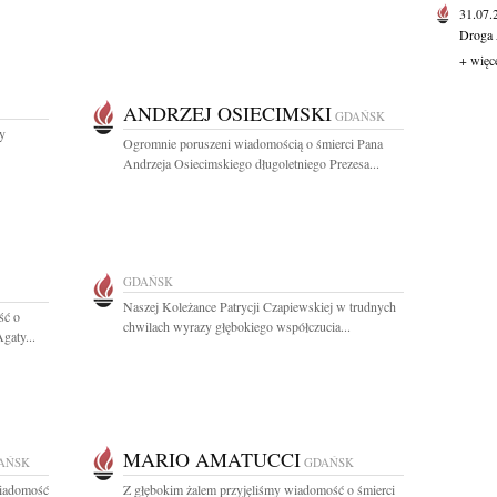
31.07
Droga 
+ więc
ANDRZEJ OSIECIMSKI
GDAŃSK
y
Ogromnie poruszeni wiadomością o śmierci Pana
Andrzeja Osiecimskiego długoletniego Prezesa...
GDAŃSK
Naszej Koleżance Patrycji Czapiewskiej w trudnych
ść o
chwilach wyrazy głębokiego współczucia...
gaty...
MARIO AMATUCCI
AŃSK
GDAŃSK
wiadomość
Z głębokim żalem przyjęliśmy wiadomość o śmierci