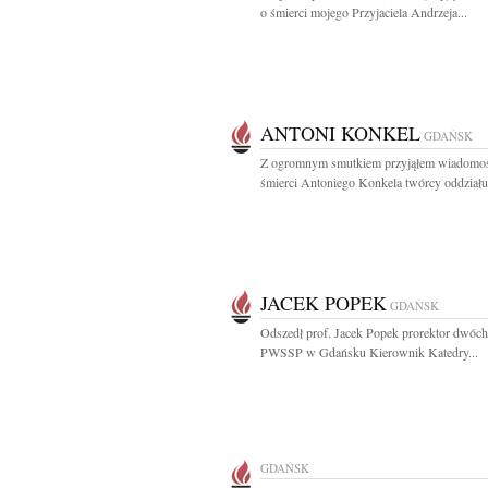
o śmierci mojego Przyjaciela Andrzeja...
ANTONI KONKEL
GDAŃSK
Z ogromnym smutkiem przyjąłem wiadomo
śmierci Antoniego Konkela twórcy oddziału.
JACEK POPEK
GDAŃSK
Odszedł prof. Jacek Popek prorektor dwóch
PWSSP w Gdańsku Kierownik Katedry...
GDAŃSK