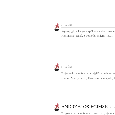
GDAŃSK
Wyrazy głębokiego współczucia dla Karolin
Kamińskiej-Sałek z powodu śmierci Taty...
GDAŃSK
Z głębokim smutkiem przyjęliśmy wiadomo
śmierci Mamy naszej Koleżanki z zespołu, A
ANDRZEJ OSIECIMSKI
GD
Z ogromnym smutkiem i żalem przyjąłem 