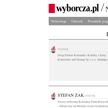
Nekrologi
Odeszli
Poradnik po
GDAŃSK
Drogi Piotrze Koleżanki i Koledzy z firmy
Konecranes and Demag Sp. z o.o. składają w
STEFAN ŻAK
GDAŃSK
Naszej serdecznej Koleżance Pauli Borzysz
- Tekieli oraz Jej Bliskim szczere kondolencj