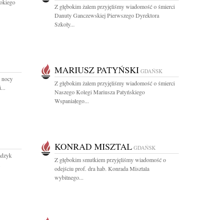
okiego
Z głębokim żalem przyjęliśmy wiadomość o śmierci
Danuty Ganczewskiej Pierwszego Dyrektora
Szkoły...
MARIUSZ PATYŃSKI
GDAŃSK
j nocy
Z głębokim żalem przyjęliśmy wiadomość o śmierci
...
Naszego Kolegi Mariusza Patyńskiego
Wspaniałego...
KONRAD MISZTAL
GDAŃSK
adzyk
Z głębokim smutkiem przyjęliśmy wiadomość o
.
odejściu prof. dra hab. Konrada Misztala
wybitnego...