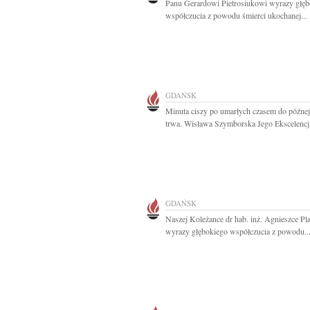
Panu Gerardowi Pietrosiukowi wyrazy głęb
współczucia z powodu śmierci ukochanej...
GDAŃSK
Minuta ciszy po umarłych czasem do późne
trwa. Wisława Szymborska Jego Ekscelencji
GDAŃSK
Naszej Koleżance dr hab. inż. Agnieszce Pl
wyrazy głębokiego współczucia z powodu..