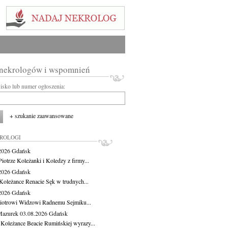
 nekrologów i wspomnień
wisko lub numer ogłoszenia:
+ szukanie zaawansowane
KROLOGI
.2026
Gdańsk
iotrze Koleżanki i Koledzy z firmy...
.2026
Gdańsk
Koleżance Renacie Sęk w trudnych...
.2026
Gdańsk
iotrowi Widzowi Radnemu Sejmiku...
Mazurek
03.08.2026
Gdańsk
 Koleżance Beacie Rumińskiej wyrazy...