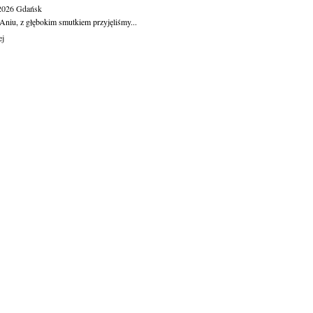
.2026
Gdańsk
Aniu, z głębokim smutkiem przyjęliśmy...
ej