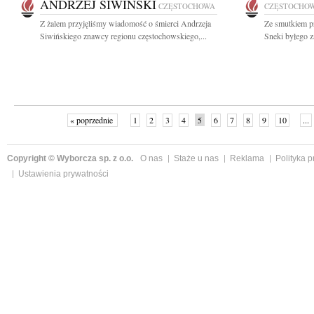
ANDRZEJ SIWIŃSKI
CZĘSTOCHOWA
CZĘSTOCHO
Z żalem przyjęliśmy wiadomość o śmierci Andrzeja
Ze smutkiem pr
Siwińskiego znawcy regionu częstochowskiego,...
Sneki byłego z
« poprzednie
1
2
3
4
5
6
7
8
9
10
...
Copyright © Wyborcza sp. z o.o.
O nas
Staże u nas
Reklama
Polityka 
Ustawienia prywatności