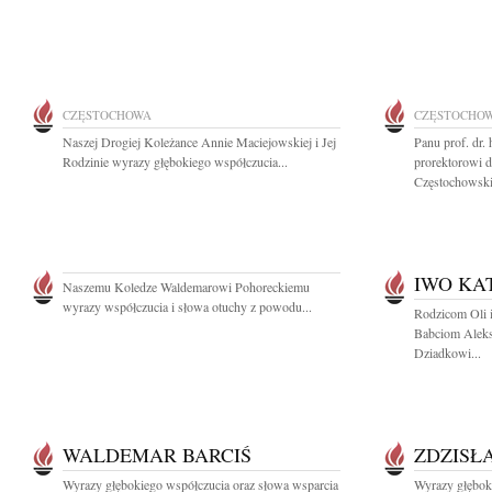
CZĘSTOCHOWA
CZĘSTOCHO
Naszej Drogiej Koleżance Annie Maciejowskiej i Jej
Panu prof. dr.
Rodzinie wyrazy głębokiego współczucia...
prorektorowi d
Częstochowskie
IWO KA
Naszemu Koledze Waldemarowi Pohoreckiemu
wyrazy współczucia i słowa otuchy z powodu...
Rodzicom Oli i
Babciom Aleks
Dziadkowi...
WALDEMAR BARCIŚ
ZDZISŁ
Wyrazy głębokiego współczucia oraz słowa wsparcia
Wyrazy głębok