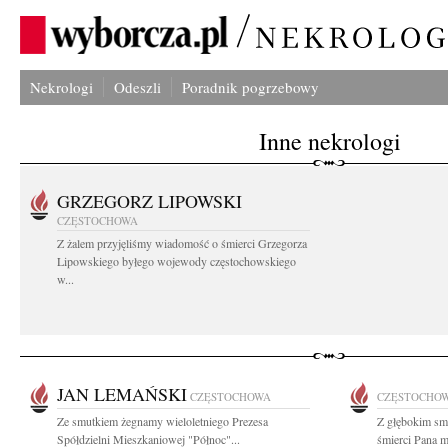
Nekrologi
Odeszli
Poradnik pogrzebowy
Inne nekrologi
GRZEGORZ LIPOWSKI
CZĘSTOCHOWA
Z żalem przyjęliśmy wiadomość o śmierci Grzegorza
Lipowskiego byłego wojewody częstochowskiego
w...
JAN LEMAŃSKI
CZĘSTOCHOWA
CZĘSTOCHO
Ze smutkiem żegnamy wieloletniego Prezesa
Z głębokim sm
Spółdzielni Mieszkaniowej "Północ"...
śmierci Pana m