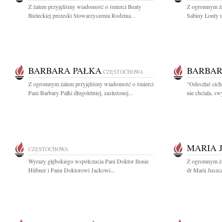
Z żalem przyjęliśmy wiadomość o śmierci Beaty
Z ogromnym ża
Bieleckiej prezeski Stowarzyszenia Rodzina...
Sabiny Lonty ma
BARBARA PAŁKA
BARBAR
CZĘSTOCHOWA
Z ogromnym żalem przyjęliśmy wiadomość o śmierci
"Odeszłaś cich
Pani Barbary Pałki długoletniej, zasłużonej...
nie chciała, s
MARIA 
CZĘSTOCHOWA
Wyrazy głębokiego współczucia Pani Doktor Ilonie
Z ogromnym ża
Hübner i Panu Doktorowi Jackowi...
dr Marii Juszczy