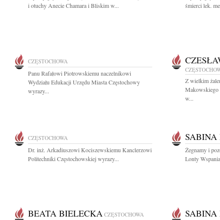
i otuchy Anecie Chamara i Bliskim w...
śmierci lek. m
CZESŁA
CZĘSTOCHOWA
CZĘSTOCHO
Panu Rafałowi Piotrowskiemu naczelnikowi
Z wielkim żal
Wydziału Edukacji Urzędu Miasta Częstochowy
Makowskiego wi
wyrazy...
w...
SABINA
CZĘSTOCHOWA
Dr. inż. Arkadiuszowi Kociszewskiemu Kanclerzowi
Żegnamy i poz
Politechniki Częstochowskiej wyrazy...
Lonty Wspaniał
BEATA BIELECKA
SABINA
CZĘSTOCHOWA