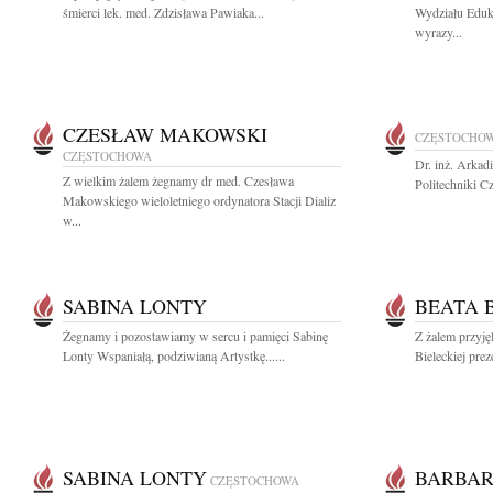
śmierci lek. med. Zdzisława Pawiaka...
Wydziału Eduk
wyrazy...
CZESŁAW MAKOWSKI
CZĘSTOCHO
CZĘSTOCHOWA
Dr. inż. Arka
Z wielkim żalem żegnamy dr med. Czesława
Politechniki C
Makowskiego wieloletniego ordynatora Stacji Dializ
w...
SABINA LONTY
BEATA 
Żegnamy i pozostawiamy w sercu i pamięci Sabinę
Z żalem przyję
Lonty Wspaniałą, podziwianą Artystkę......
Bieleckiej pre
SABINA LONTY
BARBAR
CZĘSTOCHOWA