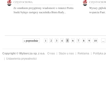
CZĘSTOCHOWA
CZĘSTOCHO
Ze smutkiem przyjęliśmy wiadomość o śmierci Piotra
Wyrazy głęboki
Sneki byłego zastępcy naczelnika Biura Rady...
wsparcia Pani 
« poprzednie
1
2
3
4
5
6
7
8
9
10
...
Copyright © Wyborcza sp. z o.o.
O nas
Staże u nas
Reklama
Polityka 
Ustawienia prywatności