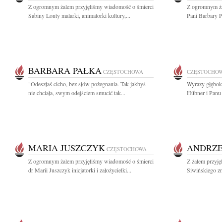
Z ogromnym żalem przyjęliśmy wiadomość o śmierci
Z ogromnym ża
Sabiny Lonty malarki, animatorki kultury,...
Pani Barbary Pa
BARBARA PAŁKA
CZĘSTOCHOWA
CZĘSTOCHO
"Odeszłaś cicho, bez słów pożegnania. Tak jakbyś
Wyrazy głęboki
nie chciała, swym odejściem smucić tak...
Hübner i Panu
MARIA JUSZCZYK
ANDRZE
CZĘSTOCHOWA
Z ogromnym żalem przyjęliśmy wiadomość o śmierci
Z żalem przyj
dr Marii Juszczyk inicjatorki i założycielki...
Siwińskiego zn