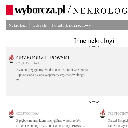
Nekrologi
Odeszli
Poradnik pogrzebowy
Inne nekrologi
GRZEGORZ LIPOWSKI
CZĘSTOCHOWA
Z żalem przyjęliśmy wiadomość o śmierci Grzegorza
Lipowskiego byłego wojewody częstochowskiego
w...
CZĘSTOCHOWA
CZĘSTOCHO
Z głębokim smutkiem przyjęliśmy wiadomość o
Naszej Drogiej
śmierci Pana mgr inż. Jana Lemańskiego Prezesa...
Rodzinie wyraz