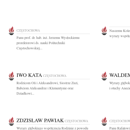
CZĘSTOCHOWA
Naszemu Kole
wyrazy współcz
Panu prof. dr. hab. inż. Jerzemu Wysłockiemu
prorektorowi ds. nauki Politechniki
Częstochowskiej...
IWO KATA
WALDEM
CZĘSTOCHOWA
Rodzicom Oli i Aleksandrowi, Siostrze Zuzi,
Wyrazy głębok
Babciom Aleksandrze i Klementynie oraz
i otuchy Aneci
Dziadkowi...
ZDZISŁAW PAWIAK
CZĘSTOCHOWA
CZĘSTOCHO
Wyrazy głębokiego współczucia Rodzinie z powodu
Panu Rafałowi