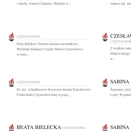
i otuchy Anecie Chamara i Bliskim w...
śmierci lek. m
CZESŁA
CZĘSTOCHOWA
CZĘSTOCHO
Panu Rafałowi Piotrowskiemu naczelnikowi
Z wielkim żal
Wydziału Edukacji Urzędu Miasta Częstochowy
Makowskiego wi
wyrazy...
w...
SABINA
CZĘSTOCHOWA
Dr. inż. Arkadiuszowi Kociszewskiemu Kanclerzowi
Żegnamy i poz
Politechniki Częstochowskiej wyrazy...
Lonty Wspaniał
BEATA BIELECKA
SABINA
CZĘSTOCHOWA