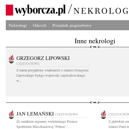
Nekrologi
Odeszli
Poradnik pogrzebowy
Inne nekrologi
GRZEGORZ LIPOWSKI
CZĘSTOCHOWA
Z żalem przyjęliśmy wiadomość o śmierci Grzegorza
Lipowskiego byłego wojewody częstochowskiego
w...
JAN LEMAŃSKI
CZĘSTOCHOWA
CZĘSTOCHO
Ze smutkiem żegnamy wieloletniego Prezesa
Z głębokim sm
Spółdzielni Mieszkaniowej "Północ"...
śmierci Pana m