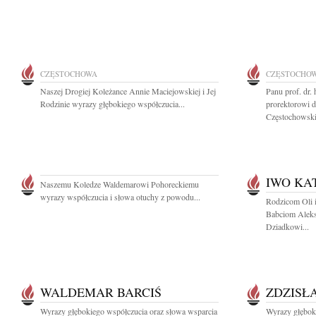
CZĘSTOCHOWA
CZĘSTOCHO
Naszej Drogiej Koleżance Annie Maciejowskiej i Jej
Panu prof. dr.
Rodzinie wyrazy głębokiego współczucia...
prorektorowi d
Częstochowskie
IWO KA
Naszemu Koledze Waldemarowi Pohoreckiemu
wyrazy współczucia i słowa otuchy z powodu...
Rodzicom Oli i
Babciom Aleks
Dziadkowi...
WALDEMAR BARCIŚ
ZDZISŁ
Wyrazy głębokiego współczucia oraz słowa wsparcia
Wyrazy głębok