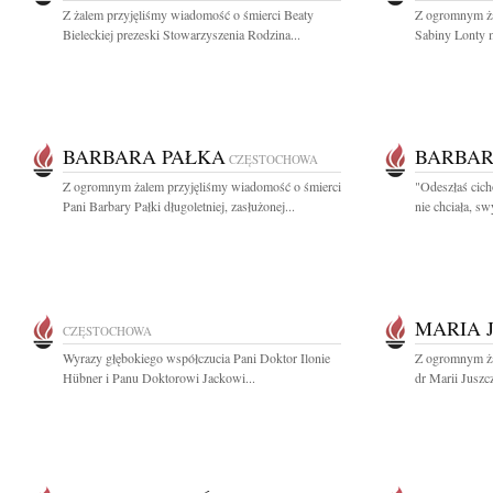
Z żalem przyjęliśmy wiadomość o śmierci Beaty
Z ogromnym ża
Bieleckiej prezeski Stowarzyszenia Rodzina...
Sabiny Lonty ma
BARBARA PAŁKA
BARBAR
CZĘSTOCHOWA
Z ogromnym żalem przyjęliśmy wiadomość o śmierci
"Odeszłaś cich
Pani Barbary Pałki długoletniej, zasłużonej...
nie chciała, s
MARIA 
CZĘSTOCHOWA
Wyrazy głębokiego współczucia Pani Doktor Ilonie
Z ogromnym ża
Hübner i Panu Doktorowi Jackowi...
dr Marii Juszczy