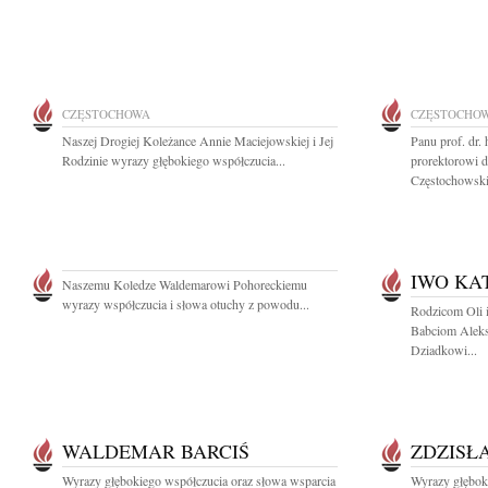
CZĘSTOCHOWA
CZĘSTOCHO
Naszej Drogiej Koleżance Annie Maciejowskiej i Jej
Panu prof. dr.
Rodzinie wyrazy głębokiego współczucia...
prorektorowi d
Częstochowskie
IWO KA
Naszemu Koledze Waldemarowi Pohoreckiemu
wyrazy współczucia i słowa otuchy z powodu...
Rodzicom Oli i
Babciom Aleks
Dziadkowi...
WALDEMAR BARCIŚ
ZDZISŁ
Wyrazy głębokiego współczucia oraz słowa wsparcia
Wyrazy głębok