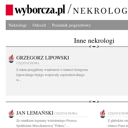
Nekrologi
Odeszli
Poradnik pogrzebowy
Inne nekrologi
GRZEGORZ LIPOWSKI
CZĘSTOCHOWA
Z żalem przyjęliśmy wiadomość o śmierci Grzegorza
Lipowskiego byłego wojewody częstochowskiego
w...
JAN LEMAŃSKI
CZĘSTOCHOWA
CZĘSTOCHO
Ze smutkiem żegnamy wieloletniego Prezesa
Z głębokim sm
Spółdzielni Mieszkaniowej "Północ"...
śmierci Pana m