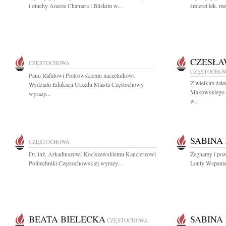
i otuchy Anecie Chamara i Bliskim w...
śmierci lek. m
CZESŁA
CZĘSTOCHOWA
CZĘSTOCHO
Panu Rafałowi Piotrowskiemu naczelnikowi
Z wielkim żal
Wydziału Edukacji Urzędu Miasta Częstochowy
Makowskiego wi
wyrazy...
w...
SABINA
CZĘSTOCHOWA
Dr. inż. Arkadiuszowi Kociszewskiemu Kanclerzowi
Żegnamy i poz
Politechniki Częstochowskiej wyrazy...
Lonty Wspaniał
BEATA BIELECKA
SABINA
CZĘSTOCHOWA