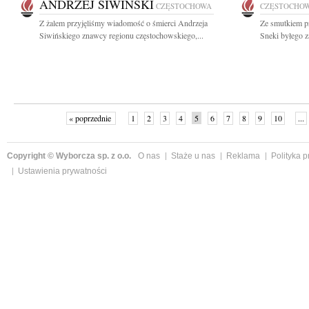
ANDRZEJ SIWIŃSKI
CZĘSTOCHOWA
CZĘSTOCHO
Z żalem przyjęliśmy wiadomość o śmierci Andrzeja
Ze smutkiem pr
Siwińskiego znawcy regionu częstochowskiego,...
Sneki byłego z
« poprzednie
1
2
3
4
5
6
7
8
9
10
...
Copyright © Wyborcza sp. z o.o.
O nas
Staże u nas
Reklama
Polityka 
Ustawienia prywatności