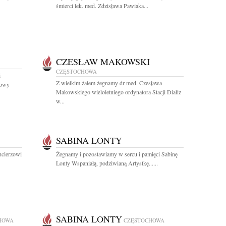
śmierci lek. med. Zdzisława Pawiaka...
CZESŁAW MAKOWSKI
CZĘSTOCHOWA
i
Z wielkim żalem żegnamy dr med. Czesława
howy
Makowskiego wieloletniego ordynatora Stacji Dializ
w...
SABINA LONTY
nclerzowi
Żegnamy i pozostawiamy w sercu i pamięci Sabinę
Lonty Wspaniałą, podziwianą Artystkę......
SABINA LONTY
HOWA
CZĘSTOCHOWA