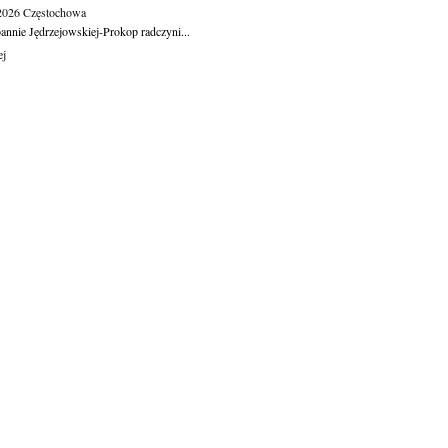
.2026
Częstochowa
oannie Jędrzejowskiej-Prokop radczyni...
ej