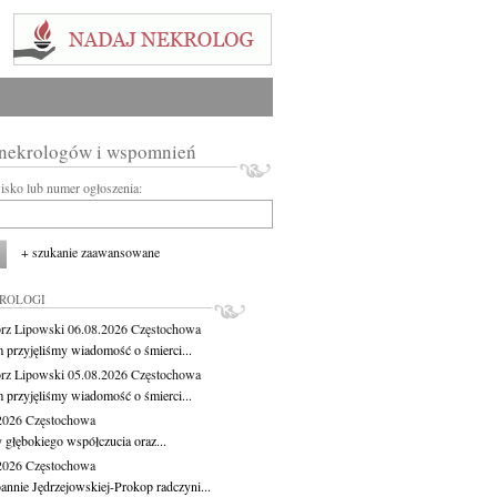
 nekrologów i wspomnień
wisko lub numer ogłoszenia:
+ szukanie zaawansowane
KROLOGI
rz Lipowski
06.08.2026
Częstochowa
m przyjęliśmy wiadomość o śmierci...
rz Lipowski
05.08.2026
Częstochowa
m przyjęliśmy wiadomość o śmierci...
.2026
Częstochowa
 głębokiego współczucia oraz...
.2026
Częstochowa
oannie Jędrzejowskiej-Prokop radczyni...