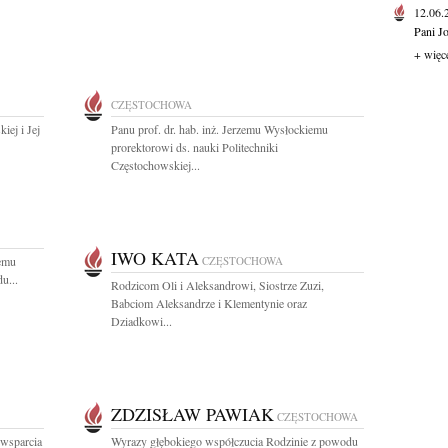
12.06
Pani J
+ więc
CZĘSTOCHOWA
iej i Jej
Panu prof. dr. hab. inż. Jerzemu Wysłockiemu
prorektorowi ds. nauki Politechniki
Częstochowskiej...
IWO KATA
emu
CZĘSTOCHOWA
u...
Rodzicom Oli i Aleksandrowi, Siostrze Zuzi,
Babciom Aleksandrze i Klementynie oraz
Dziadkowi...
ZDZISŁAW PAWIAK
CZĘSTOCHOWA
 wsparcia
Wyrazy głębokiego współczucia Rodzinie z powodu