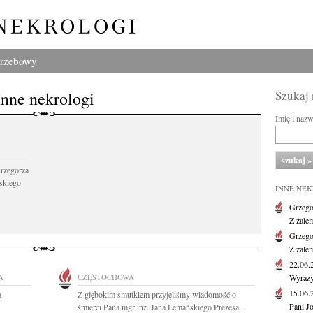
grzebowy
Inne nekrologi
Szukaj
Imię i naz
Grzegorza
skiego
INNE NE
Grzego
Z żale
Grzego
Z żale
22.06
A
CZĘSTOCHOWA
Wyrazy
15.06
a
Z głębokim smutkiem przyjęliśmy wiadomość o
Pani J
śmierci Pana mgr inż. Jana Lemańskiego Prezesa...