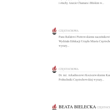
i otuchy Anecie Chamara i Bliskim w...
CZĘSTOCHOWA
Panu Rafałowi Piotrowskiemu naczelnikow
Wydziału Edukacji Urzędu Miasta Częstoc
wyrazy...
CZĘSTOCHOWA
Dr. inż. Arkadiuszowi Kociszewskiemu Ka
Politechniki Częstochowskiej wyrazy...
BEATA BIELECKA
CZĘSTOC