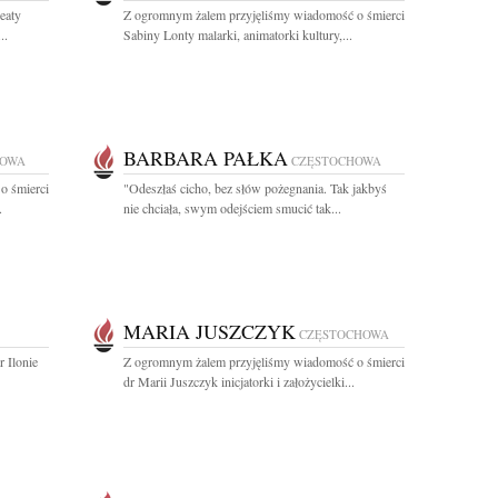
eaty
Z ogromnym żalem przyjęliśmy wiadomość o śmierci
..
Sabiny Lonty malarki, animatorki kultury,...
BARBARA PAŁKA
HOWA
CZĘSTOCHOWA
o śmierci
"Odeszłaś cicho, bez słów pożegnania. Tak jakbyś
.
nie chciała, swym odejściem smucić tak...
MARIA JUSZCZYK
CZĘSTOCHOWA
 Ilonie
Z ogromnym żalem przyjęliśmy wiadomość o śmierci
dr Marii Juszczyk inicjatorki i założycielki...