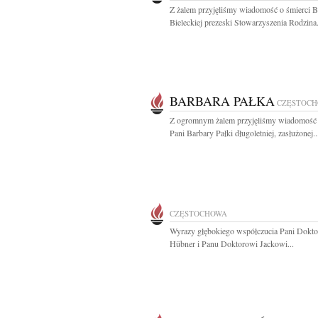
Z żalem przyjęliśmy wiadomość o śmierci B
Bieleckiej prezeski Stowarzyszenia Rodzina.
BARBARA PAŁKA
CZĘSTOC
Z ogromnym żalem przyjęliśmy wiadomość 
Pani Barbary Pałki długoletniej, zasłużonej..
CZĘSTOCHOWA
Wyrazy głębokiego współczucia Pani Doktor
Hübner i Panu Doktorowi Jackowi...