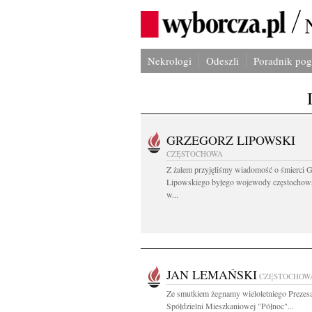
Nekrologi
Odeszli
Poradnik po
GRZEGORZ LIPOWSKI
CZĘSTOCHOWA
Z żalem przyjęliśmy wiadomość o śmierci 
Lipowskiego byłego wojewody częstochow
w...
JAN LEMAŃSKI
CZĘSTOCHOW
Ze smutkiem żegnamy wieloletniego Prezes
Spółdzielni Mieszkaniowej "Północ"...