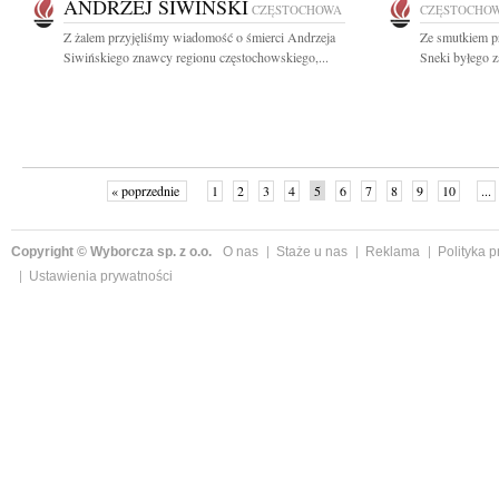
ANDRZEJ SIWIŃSKI
CZĘSTOCHOWA
CZĘSTOCHO
Z żalem przyjęliśmy wiadomość o śmierci Andrzeja
Ze smutkiem pr
Siwińskiego znawcy regionu częstochowskiego,...
Sneki byłego z
« poprzednie
1
2
3
4
5
6
7
8
9
10
...
Copyright © Wyborcza sp. z o.o.
O nas
Staże u nas
Reklama
Polityka 
Ustawienia prywatności