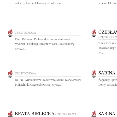
i otuchy Anecie Chamara i Bliskim w...
śmierci lek. m
CZESŁA
CZĘSTOCHOWA
CZĘSTOCHO
Panu Rafałowi Piotrowskiemu naczelnikowi
Z wielkim żal
Wydziału Edukacji Urzędu Miasta Częstochowy
Makowskiego wi
wyrazy...
w...
SABINA
CZĘSTOCHOWA
Dr. inż. Arkadiuszowi Kociszewskiemu Kanclerzowi
Żegnamy i poz
Politechniki Częstochowskiej wyrazy...
Lonty Wspaniał
BEATA BIELECKA
SABINA
CZĘSTOCHOWA