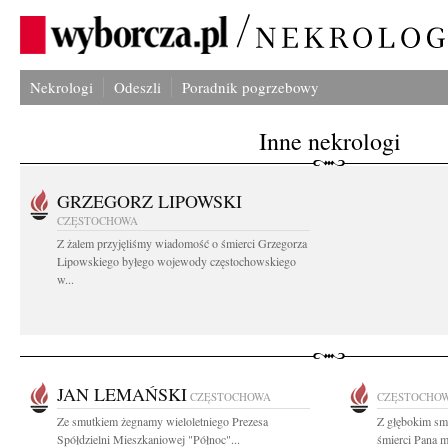
Nekrologi
Odeszli
Poradnik pogrzebowy
Inne nekrologi
GRZEGORZ LIPOWSKI
CZĘSTOCHOWA
Z żalem przyjęliśmy wiadomość o śmierci Grzegorza
Lipowskiego byłego wojewody częstochowskiego
w...
JAN LEMAŃSKI
CZĘSTOCHOWA
CZĘSTOCHO
Ze smutkiem żegnamy wieloletniego Prezesa
Z głębokim sm
Spółdzielni Mieszkaniowej "Północ"...
śmierci Pana m