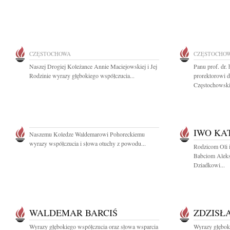
CZĘSTOCHOWA
CZĘSTOCHO
Naszej Drogiej Koleżance Annie Maciejowskiej i Jej
Panu prof. dr.
Rodzinie wyrazy głębokiego współczucia...
prorektorowi d
Częstochowskie
IWO KA
Naszemu Koledze Waldemarowi Pohoreckiemu
wyrazy współczucia i słowa otuchy z powodu...
Rodzicom Oli i
Babciom Aleks
Dziadkowi...
WALDEMAR BARCIŚ
ZDZISŁ
Wyrazy głębokiego współczucia oraz słowa wsparcia
Wyrazy głębok