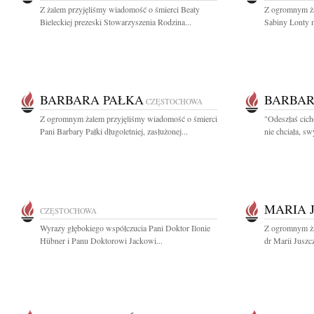
Z żalem przyjęliśmy wiadomość o śmierci Beaty
Z ogromnym ża
Bieleckiej prezeski Stowarzyszenia Rodzina...
Sabiny Lonty ma
BARBARA PAŁKA
BARBAR
CZĘSTOCHOWA
Z ogromnym żalem przyjęliśmy wiadomość o śmierci
"Odeszłaś cich
Pani Barbary Pałki długoletniej, zasłużonej...
nie chciała, s
MARIA 
CZĘSTOCHOWA
Wyrazy głębokiego współczucia Pani Doktor Ilonie
Z ogromnym ża
Hübner i Panu Doktorowi Jackowi...
dr Marii Juszczy