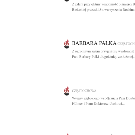
Z żalem przyjęliśmy wiadomość o śmierci B
Bieleckiej prezeski Stowarzyszenia Rodzina.
BARBARA PAŁKA
CZĘSTOC
Z ogromnym żalem przyjęliśmy wiadomość 
Pani Barbary Pałki długoletniej, zasłużonej..
CZĘSTOCHOWA
Wyrazy głębokiego współczucia Pani Doktor
Hübner i Panu Doktorowi Jackowi...