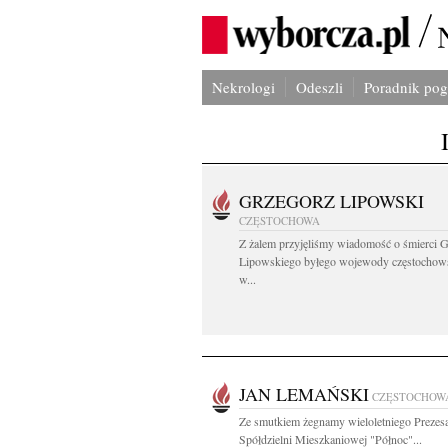
Nekrologi
Odeszli
Poradnik po
GRZEGORZ LIPOWSKI
CZĘSTOCHOWA
Z żalem przyjęliśmy wiadomość o śmierci 
Lipowskiego byłego wojewody częstochow
w...
JAN LEMAŃSKI
CZĘSTOCHOW
Ze smutkiem żegnamy wieloletniego Prezes
Spółdzielni Mieszkaniowej "Północ"...