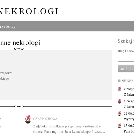
grzebowy
Inne nekrologi
Szukaj
Imię i naz
Grzegorza
skiego
INNE NE
Grzego
Z żale
Grzego
Z żale
22.06
A
CZĘSTOCHOWA
Wyrazy
15.06
a
Z głębokim smutkiem przyjęliśmy wiadomość o
Pani J
śmierci Pana mgr inż. Jana Lemańskiego Prezesa...