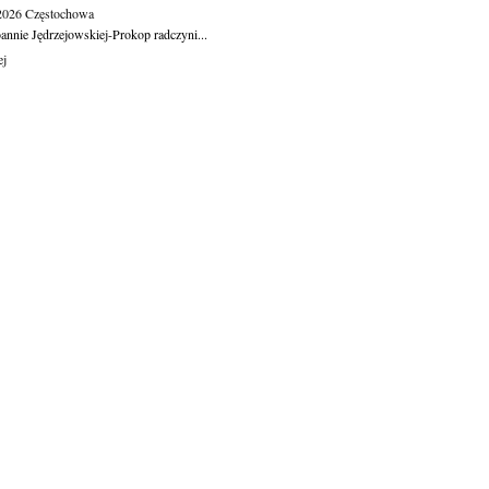
.2026
Częstochowa
oannie Jędrzejowskiej-Prokop radczyni...
ej