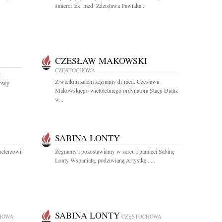
śmierci lek. med. Zdzisława Pawiaka...
CZESŁAW MAKOWSKI
CZĘSTOCHOWA
i
Z wielkim żalem żegnamy dr med. Czesława
howy
Makowskiego wieloletniego ordynatora Stacji Dializ
w...
SABINA LONTY
nclerzowi
Żegnamy i pozostawiamy w sercu i pamięci Sabinę
Lonty Wspaniałą, podziwianą Artystkę......
SABINA LONTY
HOWA
CZĘSTOCHOWA