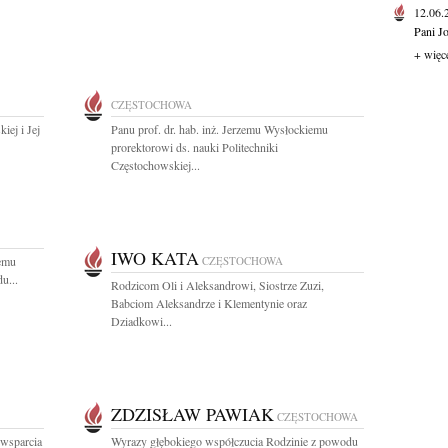
12.06
Pani J
+ więc
CZĘSTOCHOWA
iej i Jej
Panu prof. dr. hab. inż. Jerzemu Wysłockiemu
prorektorowi ds. nauki Politechniki
Częstochowskiej...
IWO KATA
emu
CZĘSTOCHOWA
u...
Rodzicom Oli i Aleksandrowi, Siostrze Zuzi,
Babciom Aleksandrze i Klementynie oraz
Dziadkowi...
ZDZISŁAW PAWIAK
CZĘSTOCHOWA
 wsparcia
Wyrazy głębokiego współczucia Rodzinie z powodu