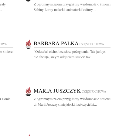
eaty
Z ogromnym żalem przyjęliśmy wiadomość o śmierci
..
Sabiny Lonty malarki, animatorki kultury,...
BARBARA PAŁKA
HOWA
CZĘSTOCHOWA
o śmierci
"Odeszłaś cicho, bez słów pożegnania. Tak jakbyś
.
nie chciała, swym odejściem smucić tak...
MARIA JUSZCZYK
CZĘSTOCHOWA
 Ilonie
Z ogromnym żalem przyjęliśmy wiadomość o śmierci
dr Marii Juszczyk inicjatorki i założycielki...