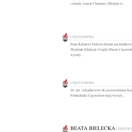
i otuchy Anecie Chamara i Bliskim w...
CZĘSTOCHOWA
Panu Rafałowi Piotrowskiemu naczelnikow
Wydziału Edukacji Urzędu Miasta Częstoc
wyrazy...
CZĘSTOCHOWA
Dr. inż. Arkadiuszowi Kociszewskiemu Ka
Politechniki Częstochowskiej wyrazy...
BEATA BIELECKA
CZĘSTOC