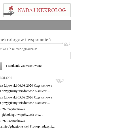
 nekrologów i wspomnień
wisko lub numer ogłoszenia:
+ szukanie zaawansowane
KROLOGI
rz Lipowski
06.08.2026
Częstochowa
m przyjęliśmy wiadomość o śmierci...
rz Lipowski
05.08.2026
Częstochowa
m przyjęliśmy wiadomość o śmierci...
.2026
Częstochowa
 głębokiego współczucia oraz...
.2026
Częstochowa
oannie Jędrzejowskiej-Prokop radczyni...