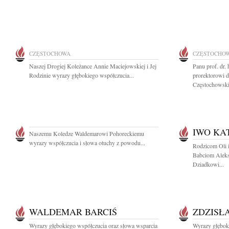
CZĘSTOCHOWA
CZĘSTOCHO
Naszej Drogiej Koleżance Annie Maciejowskiej i Jej
Panu prof. dr.
Rodzinie wyrazy głębokiego współczucia...
prorektorowi d
Częstochowskie
IWO KA
Naszemu Koledze Waldemarowi Pohoreckiemu
wyrazy współczucia i słowa otuchy z powodu...
Rodzicom Oli i
Babciom Aleks
Dziadkowi...
WALDEMAR BARCIŚ
ZDZISŁ
Wyrazy głębokiego współczucia oraz słowa wsparcia
Wyrazy głębok