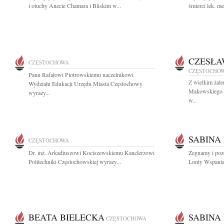
i otuchy Anecie Chamara i Bliskim w...
śmierci lek. m
CZESŁA
CZĘSTOCHOWA
CZĘSTOCHO
Panu Rafałowi Piotrowskiemu naczelnikowi
Z wielkim żal
Wydziału Edukacji Urzędu Miasta Częstochowy
Makowskiego wi
wyrazy...
w...
SABINA
CZĘSTOCHOWA
Dr. inż. Arkadiuszowi Kociszewskiemu Kanclerzowi
Żegnamy i poz
Politechniki Częstochowskiej wyrazy...
Lonty Wspaniał
BEATA BIELECKA
SABINA
CZĘSTOCHOWA