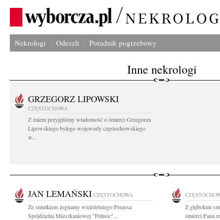
Nekrologi
Odeszli
Poradnik pogrzebowy
Inne nekrologi
GRZEGORZ LIPOWSKI
CZĘSTOCHOWA
Z żalem przyjęliśmy wiadomość o śmierci Grzegorza
Lipowskiego byłego wojewody częstochowskiego
w...
JAN LEMAŃSKI
CZĘSTOCHOWA
CZĘSTOCHO
Ze smutkiem żegnamy wieloletniego Prezesa
Z głębokim sm
Spółdzielni Mieszkaniowej "Północ"...
śmierci Pana m