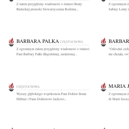
Z żalem przyjęliśmy wiadomość o śmierci Beaty
Z ogromnym ża
Bieleckiej prezeski Stowarzyszenia Rodzina...
Sabiny Lonty ma
BARBARA PAŁKA
BARBAR
CZĘSTOCHOWA
Z ogromnym żalem przyjęliśmy wiadomość o śmierci
"Odeszłaś cich
Pani Barbary Pałki długoletniej, zasłużonej...
nie chciała, s
MARIA 
CZĘSTOCHOWA
Wyrazy głębokiego współczucia Pani Doktor Ilonie
Z ogromnym ża
Hübner i Panu Doktorowi Jackowi...
dr Marii Juszczy