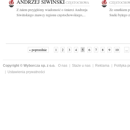
ANDRZEJ SIWIŃSKI
CZĘSTOCHOWA
CZĘSTOCHO
Z żalem przyjęliśmy wiadomość o śmierci Andrzeja
Ze smutkiem pr
Siwińskiego znawcy regionu częstochowskiego,...
Sneki byłego z
« poprzednie
1
2
3
4
5
6
7
8
9
10
...
Copyright © Wyborcza sp. z o.o.
O nas
Staże u nas
Reklama
Polityka 
Ustawienia prywatności