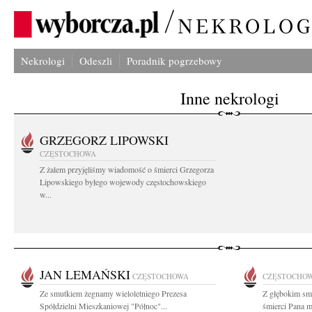
Nekrologi
Odeszli
Poradnik pogrzebowy
Inne nekrologi
GRZEGORZ LIPOWSKI
CZĘSTOCHOWA
Z żalem przyjęliśmy wiadomość o śmierci Grzegorza
Lipowskiego byłego wojewody częstochowskiego
w...
JAN LEMAŃSKI
CZĘSTOCHOWA
CZĘSTOCHO
Ze smutkiem żegnamy wieloletniego Prezesa
Z głębokim sm
Spółdzielni Mieszkaniowej "Północ"...
śmierci Pana m