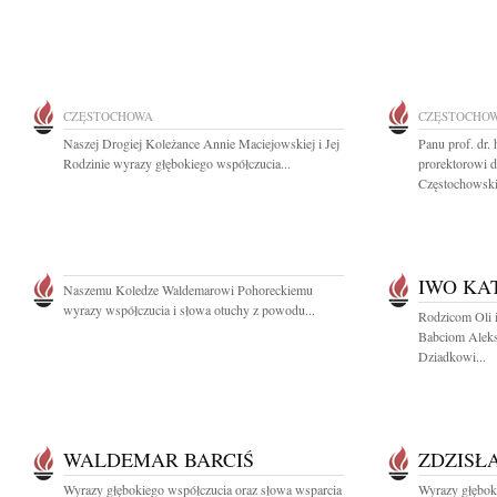
CZĘSTOCHOWA
CZĘSTOCHO
Naszej Drogiej Koleżance Annie Maciejowskiej i Jej
Panu prof. dr.
Rodzinie wyrazy głębokiego współczucia...
prorektorowi d
Częstochowskie
IWO KA
Naszemu Koledze Waldemarowi Pohoreckiemu
wyrazy współczucia i słowa otuchy z powodu...
Rodzicom Oli i
Babciom Aleks
Dziadkowi...
WALDEMAR BARCIŚ
ZDZISŁ
Wyrazy głębokiego współczucia oraz słowa wsparcia
Wyrazy głębok