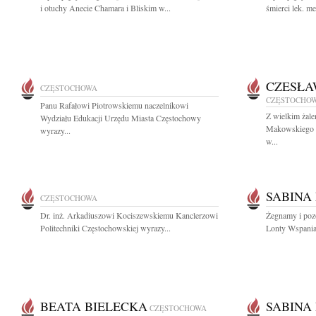
i otuchy Anecie Chamara i Bliskim w...
śmierci lek. m
CZESŁA
CZĘSTOCHOWA
CZĘSTOCHO
Panu Rafałowi Piotrowskiemu naczelnikowi
Z wielkim żal
Wydziału Edukacji Urzędu Miasta Częstochowy
Makowskiego wi
wyrazy...
w...
SABINA
CZĘSTOCHOWA
Dr. inż. Arkadiuszowi Kociszewskiemu Kanclerzowi
Żegnamy i poz
Politechniki Częstochowskiej wyrazy...
Lonty Wspaniał
BEATA BIELECKA
SABINA
CZĘSTOCHOWA