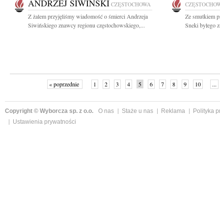
ANDRZEJ SIWIŃSKI
CZĘSTOCHOWA
CZĘSTOCHO
Z żalem przyjęliśmy wiadomość o śmierci Andrzeja
Ze smutkiem pr
Siwińskiego znawcy regionu częstochowskiego,...
Sneki byłego z
« poprzednie
1
2
3
4
5
6
7
8
9
10
...
Copyright © Wyborcza sp. z o.o.
O nas
Staże u nas
Reklama
Polityka 
Ustawienia prywatności