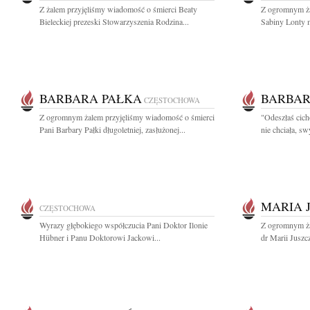
Z żalem przyjęliśmy wiadomość o śmierci Beaty
Z ogromnym ża
Bieleckiej prezeski Stowarzyszenia Rodzina...
Sabiny Lonty ma
BARBARA PAŁKA
BARBAR
CZĘSTOCHOWA
Z ogromnym żalem przyjęliśmy wiadomość o śmierci
"Odeszłaś cich
Pani Barbary Pałki długoletniej, zasłużonej...
nie chciała, s
MARIA 
CZĘSTOCHOWA
Wyrazy głębokiego współczucia Pani Doktor Ilonie
Z ogromnym ża
Hübner i Panu Doktorowi Jackowi...
dr Marii Juszczy