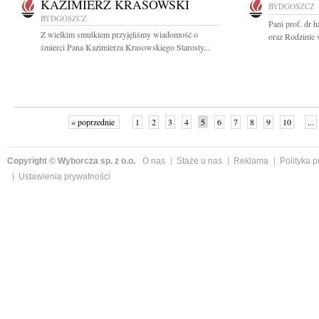
KAZIMIERZ KRASOWSKI
BYDGOSZCZ
BYDGOSZCZ
Pani prof. dr 
Z wielkim smutkiem przyjęliśmy wiadomość o
oraz Rodzinie 
śmierci Pana Kazimierza Krasowskiego Starosty...
« poprzednie
1
2
3
4
5
6
7
8
9
10
...
Copyright © Wyborcza sp. z o.o.
O nas
Staże u nas
Reklama
Polityka 
Ustawienia prywatności