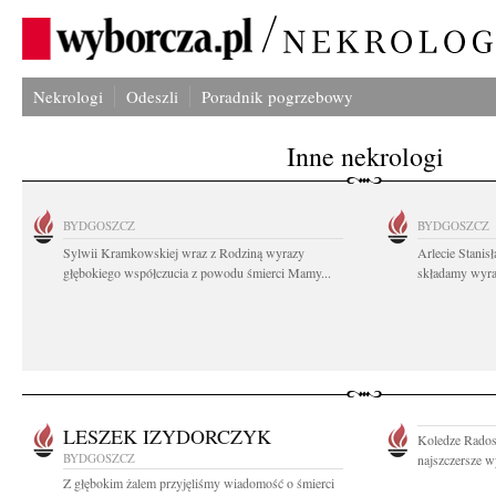
Nekrologi
Odeszli
Poradnik pogrzebowy
Inne nekrologi
BYDGOSZCZ
BYDGOSZCZ
Sylwii Kramkowskiej wraz z Rodziną wyrazy
Arlecie Stanis
głębokiego współczucia z powodu śmierci Mamy...
składamy wyraz
LESZEK IZYDORCZYK
Koledze Rados
BYDGOSZCZ
najszczersze w
Z głębokim żalem przyjęliśmy wiadomość o śmierci