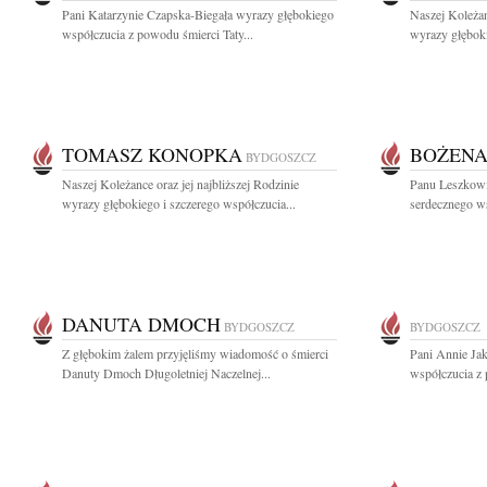
Pani Katarzynie Czapska-Biegała wyrazy głębokiego
Naszej Koleżan
współczucia z powodu śmierci Taty...
wyrazy głęboki
TOMASZ KONOPKA
BOŻENA
BYDGOSZCZ
Naszej Koleżance oraz jej najbliższej Rodzinie
Panu Leszkowi
wyrazy głębokiego i szczerego współczucia...
serdecznego ws
DANUTA DMOCH
BYDGOSZCZ
BYDGOSZCZ
Z głębokim żalem przyjęliśmy wiadomość o śmierci
Pani Annie Jak
Danuty Dmoch Długoletniej Naczelnej...
współczucia z