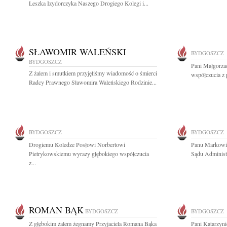
Leszka Izydorczyka Naszego Drogiego Kolegi i...
SŁAWOMIR WALEŃSKI
BYDGOSZCZ
BYDGOSZCZ
Pani Małgorza
Z żalem i smutkiem przyjęliśmy wiadomość o śmierci
współczucia z 
Radcy Prawnego Sławomira Waleńskiego Rodzinie...
BYDGOSZCZ
BYDGOSZCZ
Drogiemu Koledze Posłowi Norbertowi
Panu Markowi
Pietrykowskiemu wyrazy głębokiego współczucia
Sądu Administ
z...
ROMAN BĄK
BYDGOSZCZ
BYDGOSZCZ
Z głębokim żalem żegnamy Przyjaciela Romana Bąka
Pani Katarzyni