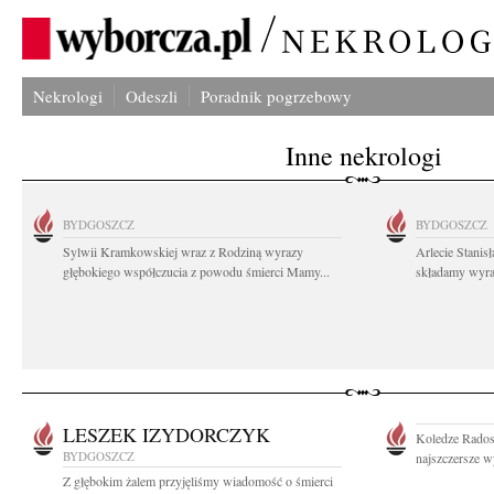
Nekrologi
Odeszli
Poradnik pogrzebowy
Inne nekrologi
BYDGOSZCZ
BYDGOSZCZ
Sylwii Kramkowskiej wraz z Rodziną wyrazy
Arlecie Stanis
głębokiego współczucia z powodu śmierci Mamy...
składamy wyraz
LESZEK IZYDORCZYK
Koledze Rados
BYDGOSZCZ
najszczersze w
Z głębokim żalem przyjęliśmy wiadomość o śmierci