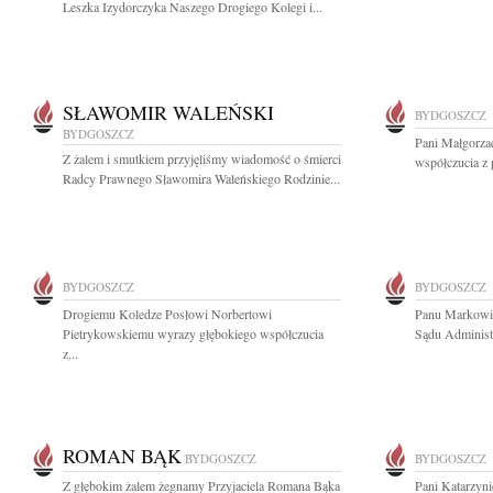
Leszka Izydorczyka Naszego Drogiego Kolegi i...
SŁAWOMIR WALEŃSKI
BYDGOSZCZ
BYDGOSZCZ
Pani Małgorza
Z żalem i smutkiem przyjęliśmy wiadomość o śmierci
współczucia z 
Radcy Prawnego Sławomira Waleńskiego Rodzinie...
BYDGOSZCZ
BYDGOSZCZ
Drogiemu Koledze Posłowi Norbertowi
Panu Markowi
Pietrykowskiemu wyrazy głębokiego współczucia
Sądu Administ
z...
ROMAN BĄK
BYDGOSZCZ
BYDGOSZCZ
Z głębokim żalem żegnamy Przyjaciela Romana Bąka
Pani Katarzyni