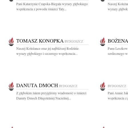
Pani Katarzynie Czapska-Biegała wyrazy głębokiego
Naszej Koleżan
współczucia z powodu śmierci Taty...
wyrazy głęboki
TOMASZ KONOPKA
BOŻENA
BYDGOSZCZ
Naszej Koleżance oraz jej najbliższej Rodzinie
Panu Leszkowi
wyrazy głębokiego i szczerego współczucia...
serdecznego ws
DANUTA DMOCH
BYDGOSZCZ
BYDGOSZCZ
Z głębokim żalem przyjęliśmy wiadomość o śmierci
Pani Annie Jak
Danuty Dmoch Długoletniej Naczelnej...
współczucia z