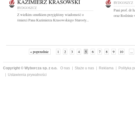
KAZIMIERZ KRASOWSKI
BYDGOSZCZ
BYDGOSZCZ
Pani prof. dr 
Z wielkim smutkiem przyjęliśmy wiadomość o
oraz Rodzinie 
śmierci Pana Kazimierza Krasowskiego Starosty...
« poprzednie
1
2
3
4
5
6
7
8
9
10
...
Copyright © Wyborcza sp. z o.o.
O nas
Staże u nas
Reklama
Polityka 
Ustawienia prywatności