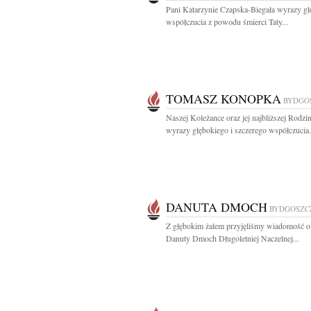
Pani Katarzynie Czapska-Biegała wyrazy g
współczucia z powodu śmierci Taty...
TOMASZ KONOPKA
BYDGO
Naszej Koleżance oraz jej najbliższej Rodzin
wyrazy głębokiego i szczerego współczucia.
DANUTA DMOCH
BYDGOSZC
Z głębokim żalem przyjęliśmy wiadomość o
Danuty Dmoch Długoletniej Naczelnej...