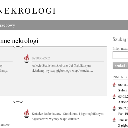
grzebowy
Inne nekrologi
Szukaj
Imię i naz
BYDGOSZCZ
zy
Arlecie Stanisławskiej oraz Jej Najbliższym
Mamy...
składamy wyrazy głębokiego współczucia i...
INNE NE
06.08
Sylwii
05.08
Arlecie
30.07
Koledze Radosławowi Stoickiemu i jego najbliższym
Pani El
najszczersze wyrazy współczucia z...
Janusz
 śmierci
Z głęb