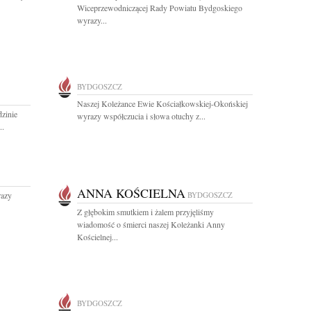
Wiceprzewodniczącej Rady Powiatu Bydgoskiego
wyrazy...
BYDGOSZCZ
Naszej Koleżance Ewie Kościałkowskiej-Okońskiej
zinie
wyrazy współczucia i słowa otuchy z...
..
ANNA KOŚCIELNA
razy
BYDGOSZCZ
Z głębokim smutkiem i żalem przyjęliśmy
wiadomość o śmierci naszej Koleżanki Anny
Kościelnej...
BYDGOSZCZ