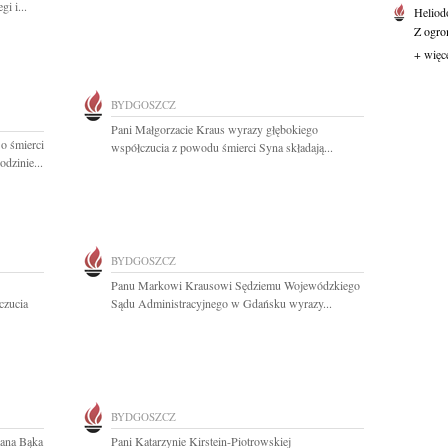
i i...
Heliod
Z ogro
+ więc
BYDGOSZCZ
Pani Małgorzacie Kraus wyrazy głębokiego
o śmierci
współczucia z powodu śmierci Syna składają...
dzinie...
BYDGOSZCZ
Panu Markowi Krausowi Sędziemu Wojewódzkiego
czucia
Sądu Administracyjnego w Gdańsku wyrazy...
BYDGOSZCZ
mana Bąka
Pani Katarzynie Kirstein-Piotrowskiej