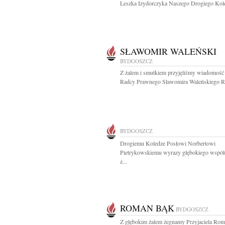
Leszka Izydorczyka Naszego Drogiego Koleg
SŁAWOMIR WALEŃSKI
BYDGOSZCZ
Z żalem i smutkiem przyjęliśmy wiadomość 
Radcy Prawnego Sławomira Waleńskiego Ro
BYDGOSZCZ
Drogiemu Koledze Posłowi Norbertowi
Pietrykowskiemu wyrazy głębokiego współ
z...
ROMAN BĄK
BYDGOSZCZ
Z głębokim żalem żegnamy Przyjaciela Ro