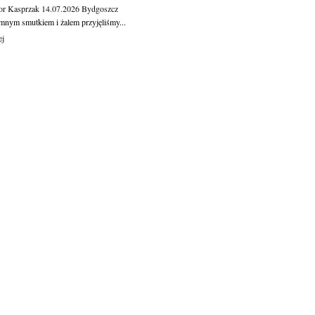
or Kasprzak
14.07.2026
Bydgoszcz
mnym smutkiem i żalem przyjęliśmy...
ej