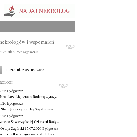
 nekrologów i wspomnień
wisko lub numer ogłoszenia:
+ szukanie zaawansowane
KROLOGI
.2026
Bydgoszcz
 Kramkowskiej wraz z Rodziną wyrazy...
.2026
Bydgoszcz
 Stanisławskiej oraz Jej Najbliższym...
.2026
Bydgoszcz
żbiecie Skwierzyńskiej Członkini Rady...
 Ostoja-Zagórski
15.07.2026
Bydgoszcz
okim smutkiem żegnamy prof. dr. hab....