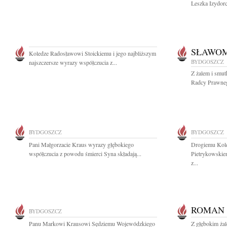
Leszka Izydorc
SŁAWOM
Koledze Radosławowi Stoickiemu i jego najbliższym
BYDGOSZCZ
najszczersze wyrazy współczucia z...
Z żalem i smut
Radcy Prawneg
BYDGOSZCZ
BYDGOSZCZ
Pani Małgorzacie Kraus wyrazy głębokiego
Drogiemu Kole
współczucia z powodu śmierci Syna składają...
Pietrykowskie
z...
ROMAN
BYDGOSZCZ
Panu Markowi Krausowi Sędziemu Wojewódzkiego
Z głębokim ża