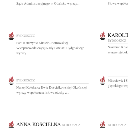
Sądu Administracyjnego w Gdańsku wyrazy...
Słowa współcz
KAROLI
BYDGOSZCZ
BYDGOSZCZ
Pani Katarzynie Kirstein-Piotrowskiej
Naszemu Koled
Wiceprzewodniczącej Rady Powiatu Bydgoskiego
wyrazy głęboki
wyrazy...
BYDGOSZCZ
Mirosławie i 
głębokiego wsp
Naszej Koleżance Ewie Kościałkowskiej-Okońskiej
wyrazy współczucia i słowa otuchy z...
ANNA KOŚCIELNA
BYDGOSZCZ
BYDGOSZCZ