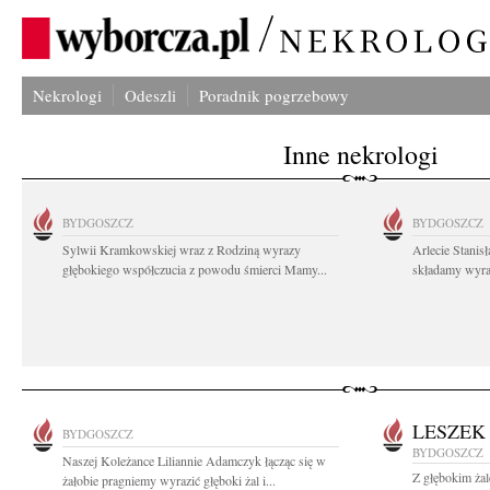
Nekrologi
Odeszli
Poradnik pogrzebowy
Inne nekrologi
BYDGOSZCZ
BYDGOSZCZ
Sylwii Kramkowskiej wraz z Rodziną wyrazy
Arlecie Stanis
głębokiego współczucia z powodu śmierci Mamy...
składamy wyraz
LESZEK
BYDGOSZCZ
BYDGOSZCZ
Naszej Koleżance Liliannie Adamczyk łącząc się w
Z głębokim ża
żałobie pragniemy wyrazić głęboki żal i...