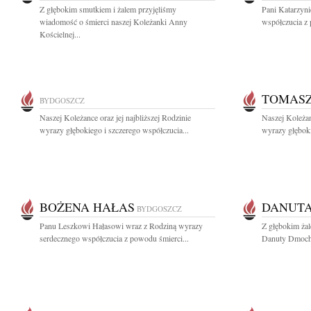
Z głębokim smutkiem i żalem przyjęliśmy
Pani Katarzyn
wiadomość o śmierci naszej Koleżanki Anny
współczucia z 
Kościelnej...
TOMAS
BYDGOSZCZ
Naszej Koleżance oraz jej najbliższej Rodzinie
Naszej Koleżan
wyrazy głębokiego i szczerego współczucia...
wyrazy głęboki
BOŻENA HAŁAS
DANUT
BYDGOSZCZ
Panu Leszkowi Hałasowi wraz z Rodziną wyrazy
Z głębokim ża
serdecznego współczucia z powodu śmierci...
Danuty Dmoch D