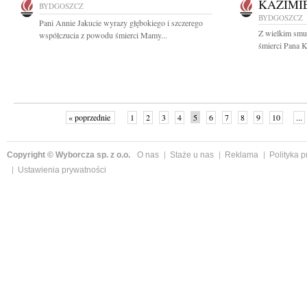
KAZIMI
BYDGOSZCZ
BYDGOSZCZ
Pani Annie Jakucie wyrazy głębokiego i szczerego
Z wielkim smu
współczucia z powodu śmierci Mamy...
śmierci Pana K
« poprzednie
1
2
3
4
5
6
7
8
9
10
...
Copyright © Wyborcza sp. z o.o.
O nas
Staże u nas
Reklama
Polityka 
Ustawienia prywatności