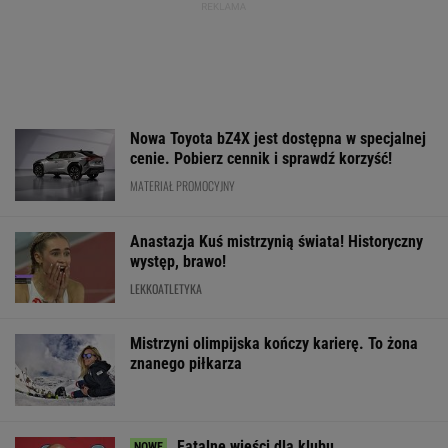
Konkurencja nie nadąża za jego tempem.
Toyota Corolla Cross rozgrzała rynek i
pokazuje, kto tu rozdaje karty!
MATERIAŁ PROMOCYJNY
Rozstrzygnęli mecz Igi Świątek z Kostiuk.
Koniec w trzech setach
TENIS
Jak nauka
Media: Alvarez
O której gra dzi
o odżywianiu wyniosła
zdecydował. Tam chce
Świątek? Gdzie
Katarzynę Niewiadomą
grać w nowym sezonie
oglądać mecz z
na szczyt Mont
Kostiuk? [Trans