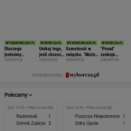
SPORT.PL
Najtrudniejszy mecz Świątek w Toronto.
Szansa na rewanż za Roland Garros
ALEKSANDER BERNARD