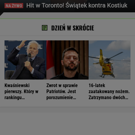
Hit w Toronto! Świątek kontra Kostiuk
DZIEŃ W SKRÓCIE
Kwaśniewski
Zwrot w sprawie
16-latek
pierwszy. Który w
Patriotów. Jest
zaatakowany nożem.
rankingu
porozumienie
Zatrzymano dwóch
prezydentów jest
Ukrainy i USA
nastolatków
Duda?