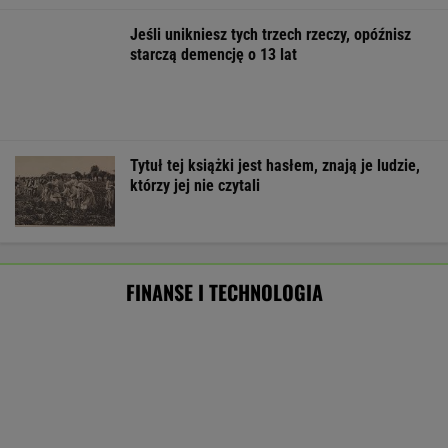
MATERIAŁ PROMOCYJNY
Starzejąca się Polska uwalnia tysiące lokali.
Co czeka rynek?