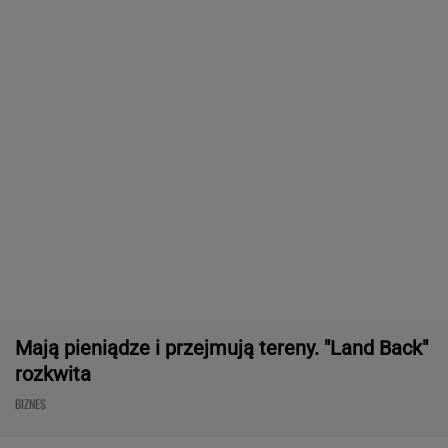
Były szef PIP szuka pracy. Prosi
o radę. "Jakiej domagać się pensji?".
Podpowiadamy
SUBSKRYPCJA
Baseny i jacuzzi idealne na działkę i do
ogrodu. Duży wybór w świetnych cenach
REKLAMA CENEO
Nie tylko zaćmienie Słońca. Sierpień zamieni
niebo w scenę niezwykłych widowisk
BIZNES
ZUS dopłaca Ukraińcom do emerytur.
Konfederacja grzmi, ale zapomina o ważnej
rzeczy