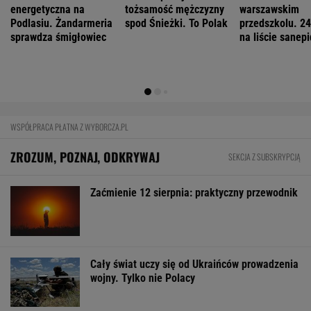
Mają pieniądze i przejmują tereny. "Land Back"
rozkwita
BIZNES
Pierwszy etap GAT zakończony. To
strategiczna inwestycja dla polskiego
eksportu