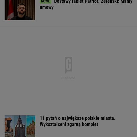
Wyraźny faworyt wyborów
Raport wywiadu USA. "WSJ": Putin może
zaatakować NATO nawet tej jesieni
"Przypomina się scena z 'Misia'". Fala
komentarzy po rocznicy Nawrockiego
Wpadka z Abramowicz wywołała
szum. U Świątek wydarzyło się coś
ważniejszego
SUBSKRYPCJA
Sandały Keen to synonim wakacyjnego
komfortu - teraz tańsze o niemal 100 zł