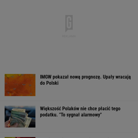
model inwestowania
MATERIAŁ PROMOCYJNY
Zerwana linia
Czeska policja ustaliła
Gruźlica w
energetyczna na
tożsamość mężczyzny
warszawskim
Podlasiu. Żandarmeria
spod Śnieżki. To Polak
przedszkolu. 24
sprawdza śmigłowiec
na liście sanep
WSPÓŁPRACA PŁATNA Z WYBORCZA.PL
ZROZUM, POZNAJ, ODKRYWAJ
SEKCJA Z SUBSKRYPCJĄ
Zaćmienie 12 sierpnia: praktyczny przewodnik