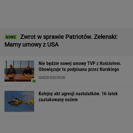
IMGW pokazał nową prognozę. Upały wracają
do Polski
Większość Polaków nie chce płacić tego
podatku. "To sygnał alarmowy"
Manifestacja w Warszawie. Organizatorzy
mają siedem postulatów
Wyniki Lotto 07.08.2026 - EkstraPensja,
EkstraPremia, EuroJackpot, Kaskada,
MiniLotto, MultiMulti
Second home nad morzem zyskuje na
popularności. Coraz więcej osób wybiera ten