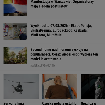
Cały świat uczy się od Ukraińców prowadzenia
wojny. Tylko nie Polacy
Jeśli unikniesz tych trzech rzeczy, opóźnisz
starczą demencję o 13 lat
Tytuł tej książki jest hasłem, znają je ludzie,
którzy jej nie czytali
FINANSE I TECHNOLOGIA