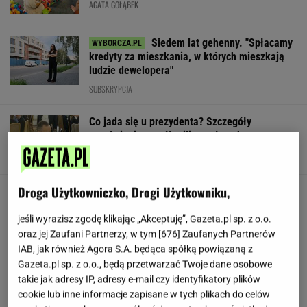
AGATA GOŁĄBEK
Siedem lat gehenny. "Spłacamy
kredyty za mieszkania, w których mieszkają
ludzie dewelopera"
SUBSKRYPCJA
Co jada się u prezydenta? Szczegóły
zamówienia za pół miliona złotych
Droga Użytkowniczko, Drogi Użytkowniku,
Nowe zdjęcie Johna Goodmana trafiło do
sieci. Aktor schudł 90 kg
jeśli wyrazisz zgodę klikając „Akceptuję”, Gazeta.pl sp. z o.o.
oraz jej Zaufani Partnerzy, w tym [
676
] Zaufanych Partnerów
IAB, jak również Agora S.A. będąca spółką powiązaną z
Gawryluk reaguje na krytykę po debacie u
Gazeta.pl sp. z o.o., będą przetwarzać Twoje dane osobowe
Nawrockiego. Co na to Polsat?
takie jak adresy IP, adresy e-mail czy identyfikatory plików
cookie lub inne informacje zapisane w tych plikach do celów