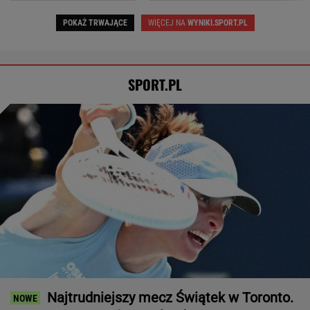
Wrze wokół Infantino. Tyle zapłaciła UEFA za
jego romans
PIŁKA NOŻNA
Tysiące osób zrobi to we wrześniu. Powód
może cię zaskoczyć
MATERIAŁ PROMOCYJNY,
18+