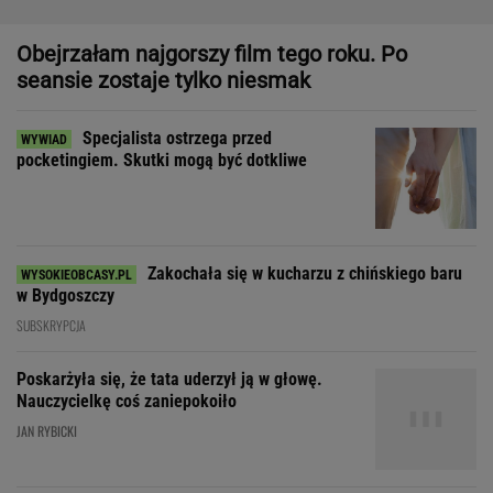
Zakochała się w kucharzu z chińskiego baru
w Bydgoszczy
SUBSKRYPCJA
Poskarżyła się, że tata uderzył ją w głowę.
Nauczycielkę coś zaniepokoiło
JAN RYBICKI
Gorset, zgarda i sneakersy. Statement pieces to nowa era w
modzie i designie
Zdecydowaliśmy się na
wspólne wakacje z przyjaciółką. Rozpoczęła
łowy
SUBSKRYPCJA