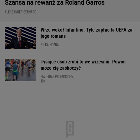
Nowa Toyota bZ4X jest dostępna w specjalnej
cenie. Pobierz cennik i sprawdź korzyść!
MATERIAŁ PROMOCYJNY
Anastazja Kuś mistrzynią świata! Historyczny
występ, brawo!
LEKKOATLETYKA
Mistrzyni olimpijska kończy karierę. To żona
znanego piłkarza
Fatalne wieści dla klubu
Lewandowskiego
PIŁKA NOŻNA