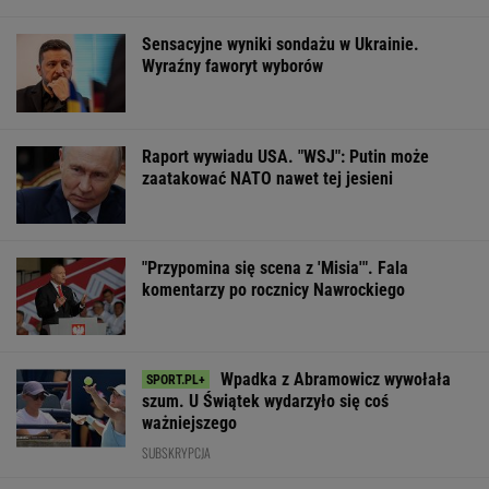
OFERTY AVANTI24
Włóż liść laurowy do
Quiz z ortografii dla
Dlaczego warto
lodówki na godzinę.
prymusów. Sprawdź,
spryskać klucze
Efekt może cię
czy potrafisz zapisać
octem? Sztuczk
zaskoczyć
te wyrazy
której mało kto
ŻYĆ LEPIEJ