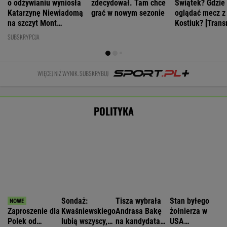
krytyczny
WIADOMOŚCI
Zwrot w sprawie Patriotów. Zełenski:
Mamy umowy z USA
Nie będzie nowej umowy TVP z Kościołem.
Obowiązuje ta podpisana przez Kurskiego