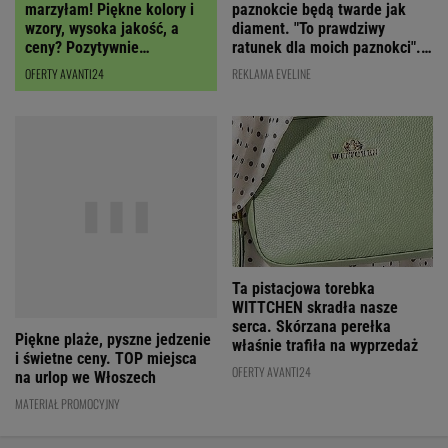
paznokcie będą twarde jak
marzyłam! Piękne kolory i
diament. "To prawdziwy
wzory, wysoka jakość, a
ratunek dla moich paznokci".
ceny? Pozytywnie
Cena? Niska!
zaskakują!
REKLAMA EVELINE
OFERTY AVANTI24
Ta pistacjowa torebka
Piękne plaże, pyszne jedzenie
WITTCHEN skradła nasze
i świetne ceny. TOP miejsca
serca. Skórzana perełka
na urlop we Włoszech
właśnie trafiła na wyprzedaż
MATERIAŁ PROMOCYJNY
OFERTY AVANTI24
NAJLEPSZE NA WEEKEND