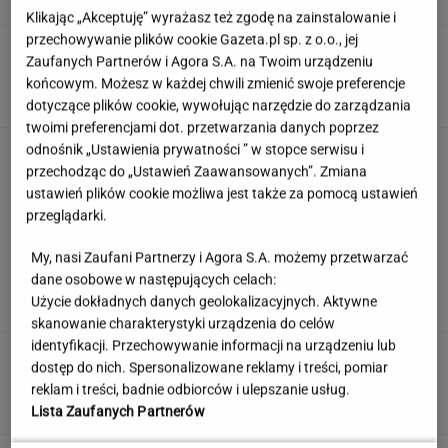
Klikając „Akceptuję” wyrażasz też zgodę na zainstalowanie i
przechowywanie plików cookie Gazeta.pl sp. z o.o., jej
Kulinarny quiz logiczny. Dopasujesz składnik
Zaufanych Partnerów i Agora S.A. na Twoim urządzeniu
do potrawy?
końcowym. Możesz w każdej chwili zmienić swoje preferencje
dotyczące plików cookie, wywołując narzędzie do zarządzania
twoimi preferencjami dot. przetwarzania danych poprzez
odnośnik „Ustawienia prywatności ” w stopce serwisu i
"Mam nadzieję, że zrobią trzecią część". Po 20
latach wywołał burzę
przechodząc do „Ustawień Zaawansowanych”. Zmiana
ustawień plików cookie możliwa jest także za pomocą ustawień
przeglądarki.
Jeden wakacyjny nawyk może mieć
My, nasi Zaufani Partnerzy i Agora S.A. możemy przetwarzać
nieprzyjemne konsekwencje. Też tak robisz?
dane osobowe w następujących celach:
Użycie dokładnych danych geolokalizacyjnych. Aktywne
MATERIAŁ PROMOCYJNY
skanowanie charakterystyki urządzenia do celów
identyfikacji. Przechowywanie informacji na urządzeniu lub
Uruchomili "Tindera dla
dostęp do nich. Spersonalizowane reklamy i treści, pomiar
medyków". Szybko zgłosili się też adwokaci
reklam i treści, badnie odbiorców i ulepszanie usług.
SUBSKRYPCJA
Lista Zaufanych Partnerów