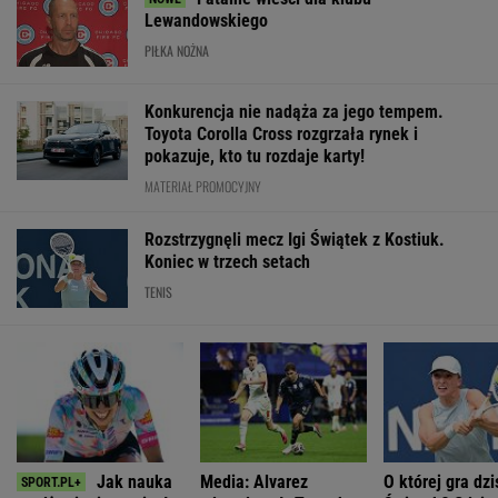
Ventoux
SUBSKRYPCJA
WIĘCEJ NIŻ WYNIK. SUBSKRYBUJ
POLITYKA
Sondaż:
Tisza wybrała
Stan byłego
Zaproszenie dla
Kwaśniewskiego
Andrasa Bakę
żołnierza w
Polek od
lubią wszyscy,
na kandydata
USA
Pierwszej Damy.
Dudę
na prezydenta
więzionego w
"Poznajmy się"
praktycznie nikt
Rosji jest