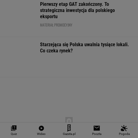
"Teraz wiemy".
1,5 tys. zł za adopcję
Zaćmienie Słoń
Naukowcy odkryli
psa. Nie trzeba nawet
będzie spektak
nowe zagrożenie
mieszkać w tej gminie
Tak zrobisz naj
związane z
zdjęcia
mikroplastikiem
WALUTY I GIEŁDA
EUR
USD
CHF
GBP
WIG
4,2983
3,7187
4,6027
5,0166
151 782,92
-0,09%
-0,41%
0,15%
-0,13%
-0,24%
Quiz
Wideo
Gazeta.pl
Poczta
Pogoda