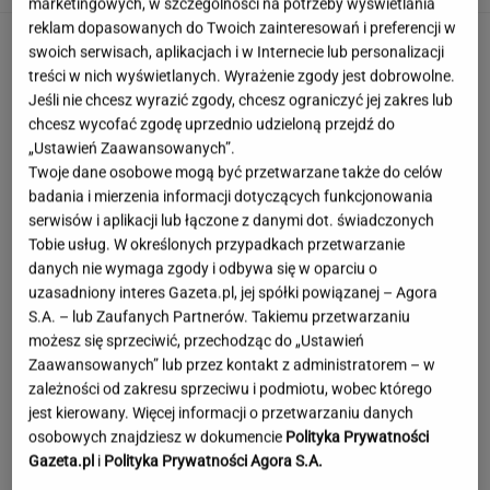
marketingowych, w szczególności na potrzeby wyświetlania
reklam dopasowanych do Twoich zainteresowań i preferencji w
swoich serwisach, aplikacjach i w Internecie lub personalizacji
treści w nich wyświetlanych. Wyrażenie zgody jest dobrowolne.
Jeśli nie chcesz wyrazić zgody, chcesz ograniczyć jej zakres lub
chcesz wycofać zgodę uprzednio udzieloną przejdź do
„Ustawień Zaawansowanych”.
Twoje dane osobowe mogą być przetwarzane także do celów
badania i mierzenia informacji dotyczących funkcjonowania
serwisów i aplikacji lub łączone z danymi dot. świadczonych
Tobie usług. W określonych przypadkach przetwarzanie
danych nie wymaga zgody i odbywa się w oparciu o
uzasadniony interes Gazeta.pl, jej spółki powiązanej – Agora
S.A. – lub Zaufanych Partnerów. Takiemu przetwarzaniu
możesz się sprzeciwić, przechodząc do „Ustawień
Zaawansowanych” lub przez kontakt z administratorem – w
zależności od zakresu sprzeciwu i podmiotu, wobec którego
jest kierowany. Więcej informacji o przetwarzaniu danych
To najdłuższe jezioro w Polsce. Ma aż 16 wysp
osobowych znajdziesz w dokumencie
Polityka Prywatności
Gazeta.pl
i
Polityka Prywatności Agora S.A.