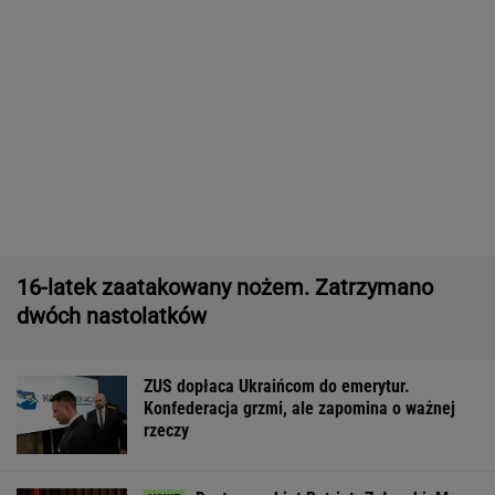
11 pytań o największe polskie miasta.
Wykształceni zgarną komplet
Sensacyjne wyniki sondażu w Ukrainie.