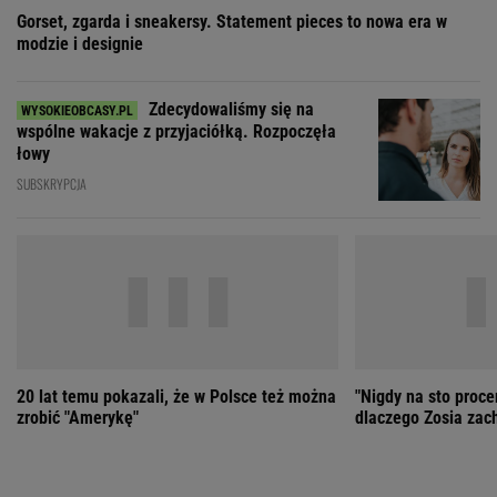
20 lat temu pokazali, że w Polsce też można
"Nigdy na sto proce
zrobić "Amerykę"
dlaczego Zosia zac
ZOBACZ WSZYSTKIE
Wybierz miasto
PEŁNA POGODA
Załaduj ponownie
Jakość powietrza:
-
Ciśnienie:
Opady:
Zachmurzenie:
-
-%
-%