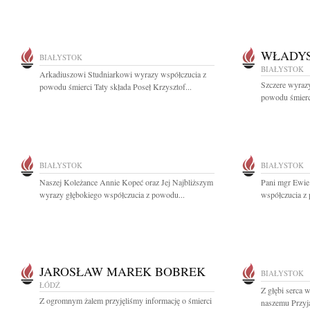
WŁADYS
BIAŁYSTOK
BIAŁYSTOK
Arkadiuszowi Studniarkowi wyrazy współczucia z
Szczere wyrazy
powodu śmierci Taty składa Poseł Krzysztof...
powodu śmierci
BIAŁYSTOK
BIAŁYSTOK
Naszej Koleżance Annie Kopeć oraz Jej Najbliższym
Pani mgr Ewie
wyrazy głębokiego współczucia z powodu...
współczucia z
JAROSŁAW MAREK BOBREK
BIAŁYSTOK
ŁÓDŹ
Z głębi serca 
Z ogromnym żalem przyjęliśmy informację o śmierci
naszemu Przyja