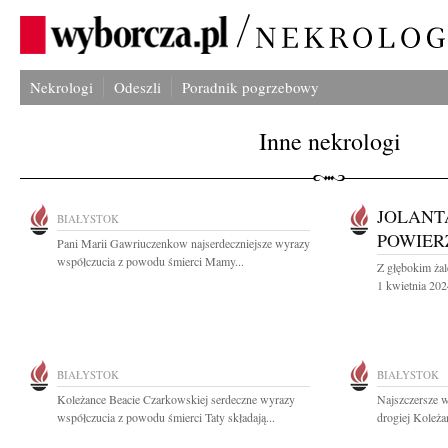
Nekrologi
Odeszli
Poradnik pogrzebowy
Inne nekrologi
JOLANT
BIAŁYSTOK
POWIER
Pani Marii Gawriuczenkow najserdeczniejsze wyrazy
współczucia z powodu śmierci Mamy...
Z głębokim ża
1 kwietnia 202
BIAŁYSTOK
BIAŁYSTOK
Koleżance Beacie Czarkowskiej serdeczne wyrazy
Najszczersze w
współczucia z powodu śmierci Taty składają...
drogiej Koleża