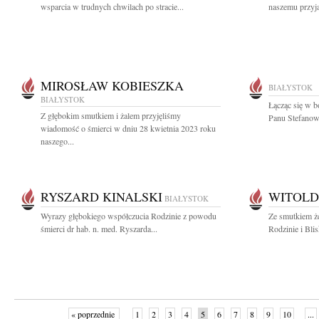
wsparcia w trudnych chwilach po stracie...
naszemu przyja
MIROSŁAW KOBIESZKA
BIAŁYSTOK
BIAŁYSTOK
Łącząc się w b
Z głębokim smutkiem i żalem przyjęliśmy
Panu Stefanowi
wiadomość o śmierci w dniu 28 kwietnia 2023 roku
naszego...
RYSZARD KINALSKI
WITOLD
BIAŁYSTOK
Wyrazy głębokiego współczucia Rodzinie z powodu
Ze smutkiem ż
śmierci dr hab. n. med. Ryszarda...
Rodzinie i Bli
« poprzednie
1
2
3
4
5
6
7
8
9
10
...