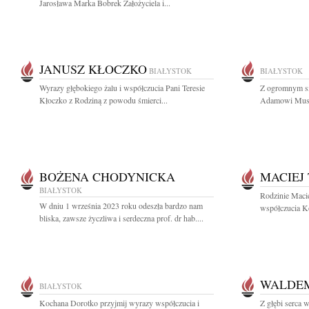
Jarosława Marka Bobrek Założyciela i...
JANUSZ KŁOCZKO
BIAŁYSTOK
BIAŁYSTOK
Wyrazy głębokiego żalu i współczucia Pani Teresie
Z ogromnym sm
Kłoczko z Rodziną z powodu śmierci...
Adamowi Musiu
BOŻENA CHODYNICKA
MACIEJ 
BIAŁYSTOK
Rodzinie Maci
W dniu 1 września 2023 roku odeszła bardzo nam
współczucia Ko
bliska, zawsze życzliwa i serdeczna prof. dr hab....
WALDE
BIAŁYSTOK
Kochana Dorotko przyjmij wyrazy współczucia i
Z głębi serca 