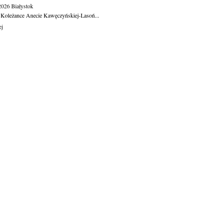
.2026
Białystok
 Koleżance Anecie Kawęczyńskiej-Lasoń...
ej