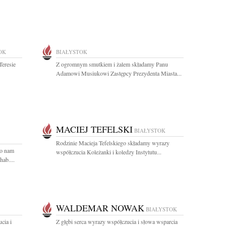
OK
BIAŁYSTOK
Teresie
Z ogromnym smutkiem i żalem składamy Panu
Adamowi Musiukowi Zastępcy Prezydenta Miasta...
MACIEJ TEFELSKI
BIAŁYSTOK
Rodzinie Macieja Tefelskiego składamy wyrazy
zo nam
współczucia Koleżanki i koledzy Instytutu...
hab....
WALDEMAR NOWAK
BIAŁYSTOK
cia i
Z głębi serca wyrazy współczucia i słowa wsparcia