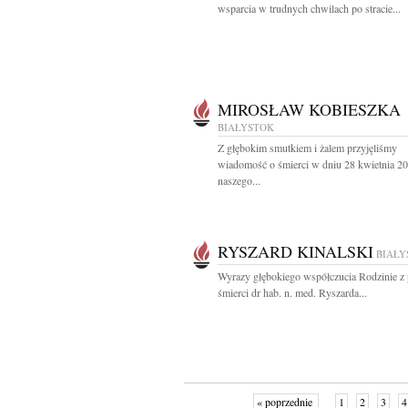
wsparcia w trudnych chwilach po stracie...
MIROSŁAW KOBIESZKA
BIAŁYSTOK
Z głębokim smutkiem i żalem przyjęliśmy
wiadomość o śmierci w dniu 28 kwietnia 2
naszego...
RYSZARD KINALSKI
BIAŁY
Wyrazy głębokiego współczucia Rodzinie 
śmierci dr hab. n. med. Ryszarda...
« poprzednie
1
2
3
4