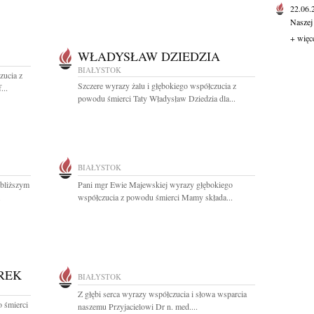
22.06
Naszej
+ więc
WŁADYSŁAW DZIEDZIA
BIAŁYSTOK
zucia z
Szczere wyrazy żalu i głębokiego współczucia z
...
powodu śmierci Taty Władysław Dziedzia dla...
BIAŁYSTOK
jbliższym
Pani mgr Ewie Majewskiej wyrazy głębokiego
.
współczucia z powodu śmierci Mamy składa...
REK
BIAŁYSTOK
Z głębi serca wyrazy współczucia i słowa wsparcia
 śmierci
naszemu Przyjacielowi Dr n. med....