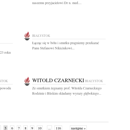
naszemu przyjacielowi Dr n. med....
BIAŁYSTOK
Łącząc się w bólu i smutku pragniemy przekazać
Panu Stefanowi Nikiciukowi...
023 roku
WITOLD CZARNECKI
STOK
BIAŁYSTOK
z powodu
Ze smutkiem żegnamy prof. Witolda Czarneckiego
Rodzinie i Bliskim składamy wyrazy głębokiego...
5
6
7
8
9
10
...
116
następne »