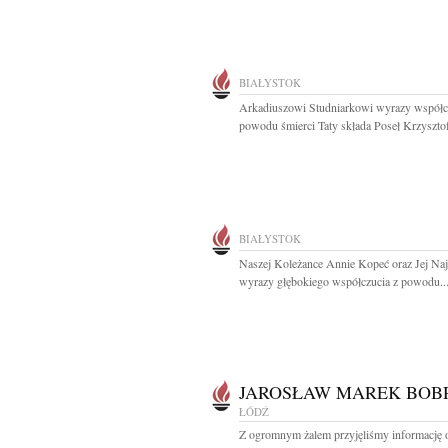
BIAŁYSTOK
Arkadiuszowi Studniarkowi wyrazy współc
powodu śmierci Taty składa Poseł Krzysztof
BIAŁYSTOK
Naszej Koleżance Annie Kopeć oraz Jej Na
wyrazy głębokiego współczucia z powodu..
JAROSŁAW MAREK BOB
ŁÓDŹ
Z ogromnym żalem przyjęliśmy informację o