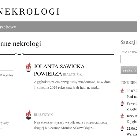
grzebowy
Inne nekrologi
Szukaj
Imię i naz
JOLANTA SAWICKA-
POWIERZA
ze wyrazy
BIAŁYSTOK
Z głębokim żalem przyjęliśmy wiadomość, że w dniu
INNE NE
1 kwietnia 2024 roku zmarła dr hab. n. med....
22.07
Pani no
Paweł 
Z głęb
BIAŁYSTOK
Jerzy 
Z głęb
wyrazy
Najszczersze wyrazy współczucia i wsparcia naszej
..
drogiej Koleżance Monice Sakowskiej z...
22.06
Wyrazy