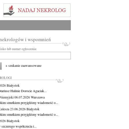
 nekrologów i wspomnień
wisko lub numer ogłoszenia:
+ szukanie zaawansowane
KROLOGI
.2026
Białystok
tariusz Halinie Dorocie Agaciak...
Niemyjski
06.07.2026
Warszawa
okim smutkiem przyjęliśmy wiadomość o...
Kulesza
23.06.2026
Białystok
okim smutkiem przyjęliśmy wiadomość o...
.2026
Białystok
 szczerego współczucia i...