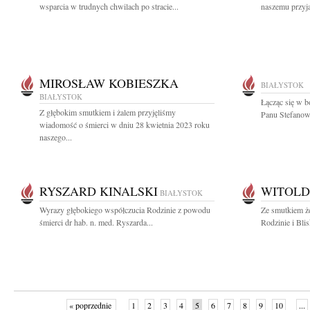
wsparcia w trudnych chwilach po stracie...
naszemu przyja
MIROSŁAW KOBIESZKA
BIAŁYSTOK
BIAŁYSTOK
Łącząc się w b
Z głębokim smutkiem i żalem przyjęliśmy
Panu Stefanowi
wiadomość o śmierci w dniu 28 kwietnia 2023 roku
naszego...
RYSZARD KINALSKI
WITOLD
BIAŁYSTOK
Wyrazy głębokiego współczucia Rodzinie z powodu
Ze smutkiem ż
śmierci dr hab. n. med. Ryszarda...
Rodzinie i Bli
« poprzednie
1
2
3
4
5
6
7
8
9
10
...