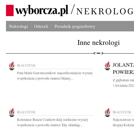
Nekrologi
Odeszli
Poradnik pogrzebowy
Inne nekrologi
JOLANT
BIAŁYSTOK
POWIER
Pani Marii Gawriuczenkow najserdeczniejsze wyrazy
współczucia z powodu śmierci Mamy...
Z głębokim ża
1 kwietnia 202
BIAŁYSTOK
BIAŁYSTOK
Koleżance Beacie Czarkowskiej serdeczne wyrazy
Najszczersze w
współczucia z powodu śmierci Taty składają...
drogiej Koleża