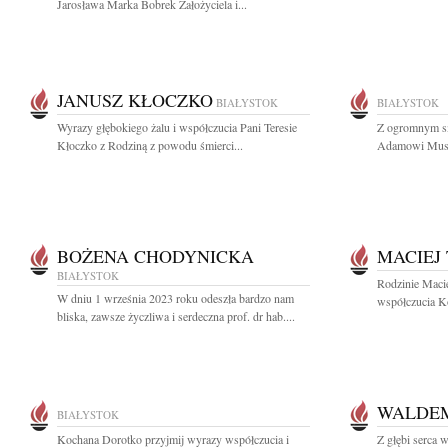
Jarosława Marka Bobrek Założyciela i...
JANUSZ KŁOCZKO
BIAŁYSTOK
BIAŁYSTOK
Wyrazy głębokiego żalu i współczucia Pani Teresie
Z ogromnym sm
Kłoczko z Rodziną z powodu śmierci...
Adamowi Musiu
BOŻENA CHODYNICKA
MACIEJ 
BIAŁYSTOK
Rodzinie Maci
W dniu 1 września 2023 roku odeszła bardzo nam
współczucia Ko
bliska, zawsze życzliwa i serdeczna prof. dr hab....
WALDE
BIAŁYSTOK
Kochana Dorotko przyjmij wyrazy współczucia i
Z głębi serca 