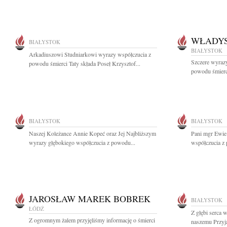
WŁADYS
BIAŁYSTOK
BIAŁYSTOK
Arkadiuszowi Studniarkowi wyrazy współczucia z
Szczere wyrazy
powodu śmierci Taty składa Poseł Krzysztof...
powodu śmierci
BIAŁYSTOK
BIAŁYSTOK
Naszej Koleżance Annie Kopeć oraz Jej Najbliższym
Pani mgr Ewie
wyrazy głębokiego współczucia z powodu...
współczucia z
JAROSŁAW MAREK BOBREK
BIAŁYSTOK
ŁÓDŹ
Z głębi serca 
Z ogromnym żalem przyjęliśmy informację o śmierci
naszemu Przyja