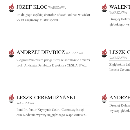
JÓZEF KLOC
WALENT
WARSZAWA
WARSZAWA
Po długiej i ciężkiej chorobie odszedł od nas w wieku
Drogiej Koleż
75 lat zasłużony Mistrz sportu...
głębokiego ws
ANDRZEJ DEMBICZ
LESZK 
WARSZAWA
WARSZAWA
Z ogromnym żalem przyjęliśmy wiadomość o śmierci
Z głębokim żal
prof. Andrzeja Dembicza Dyrektora CESLA UW...
Leszka Ceremuż
LESZK CEREMUŻYŃSKI
ANDRZE
WARSZAWA
Drogiej Koleż
Pani Profersor Krystynie Cedro-Ceremużyńskiej
wyrazy głęboki
oraz Rodzinie wyrazy najgłębszego współczucia z...