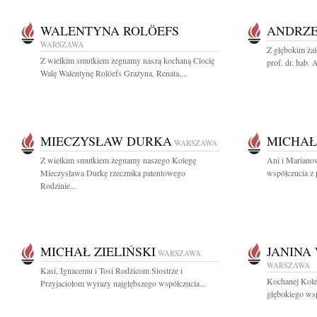
WALENTYNA ROLÖEFS
ANDRZE
WARSZAWA
Z głębokim ża
Z wielkim smutkiem żegnamy naszą kochaną Ciocię
prof. dr. hab.
Walę Walentynę Rolöefs Grażyna, Renata,...
MIECZYSŁAW DURKA
MICHAŁ
WARSZAWA
Z wielkim smutkiem żegnamy naszego Kolegę
Ani i Mariano
Mieczysława Durkę rzecznika patentowego
współczucia z 
Rodzinie...
MICHAŁ ZIELIŃSKI
JANINA
WARSZAWA
WARSZAWA
Kasi, Ignacemu i Tosi Rodzicom Siostrze i
Kochanej Kole
Przyjaciołom wyrazy najgłębszego współczucia...
głębokiego wsp