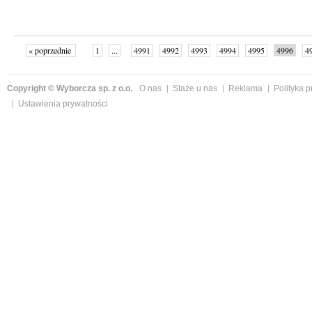
« poprzednie
1
...
4991
4992
4993
4994
4995
4996
4
...
5039
następne »
Copyright © Wyborcza sp. z o.o.
O nas
Staże u nas
Reklama
Polityka 
Ustawienia prywatności