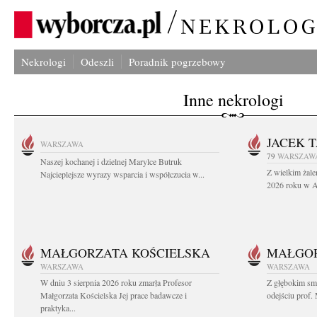
Nekrologi
Odeszli
Poradnik pogrzebowy
Inne nekrologi
JACEK 
WARSZAWA
79
WARSZAW
Naszej kochanej i dzielnej Marylce Butruk
Z wielkim żale
Najcieplejsze wyrazy wsparcia i współczucia w...
2026 roku w Au
MAŁGORZATA KOŚCIELSKA
MAŁGOR
WARSZAWA
WARSZAWA
W dniu 3 sierpnia 2026 roku zmarła Profesor
Z głębokim sm
Małgorzata Kościelska Jej prace badawcze i
odejściu prof. 
praktyka...