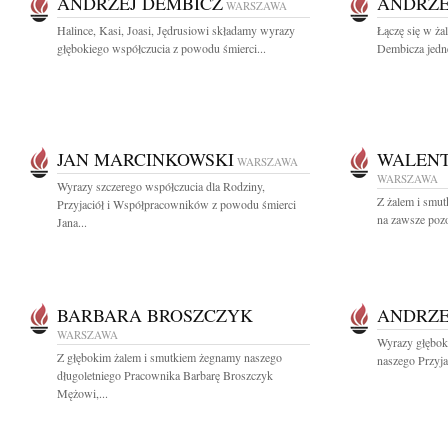
ANDRZEJ DEMBICZ
ANDRZE
WARSZAWA
Halince, Kasi, Joasi, Jędrusiowi składamy wyrazy
Łączę się w ża
głębokiego współczucia z powodu śmierci...
Dembicza jedne
JAN MARCINKOWSKI
WALEN
WARSZAWA
WARSZAWA
Wyrazy szczerego współczucia dla Rodziny,
Z żalem i smu
Przyjaciół i Współpracowników z powodu śmierci
na zawsze pozo
Jana...
BARBARA BROSZCZYK
ANDRZE
WARSZAWA
Wyrazy głębok
Z głębokim żalem i smutkiem żegnamy naszego
naszego Przyja
długoletniego Pracownika Barbarę Broszczyk
Mężowi,...