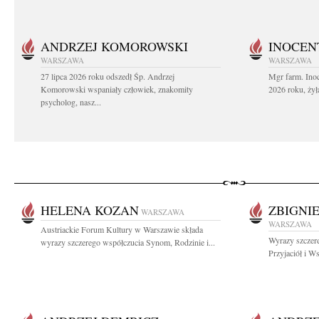
ANDRZEJ KOMOROWSKI
INOCEN
WARSZAWA
WARSZAWA
27 lipca 2026 roku odszedł Śp. Andrzej
Mgr farm. Inoc
Komorowski wspaniały człowiek, znakomity
2026 roku, żył
psycholog, nasz...
HELENA KOZAN
ZBIGNI
WARSZAWA
WARSZAWA
Austriackie Forum Kultury w Warszawie składa
Wyrazy szczer
wyrazy szczerego współczucia Synom, Rodzinie i...
Przyjaciół i W