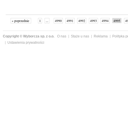
« poprzednie
1
...
4990
4991
4992
4993
4994
4995
4
...
5039
następne »
Copyright © Wyborcza sp. z o.o.
O nas
Staże u nas
Reklama
Polityka 
Ustawienia prywatności