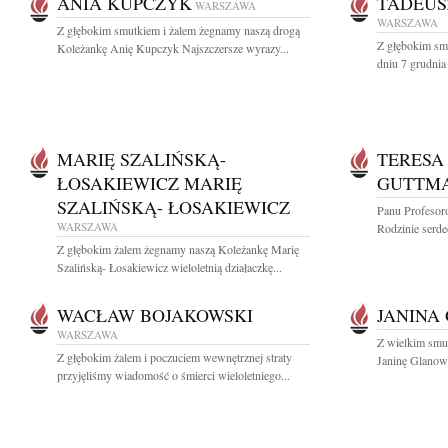
ANIA KUPCZYK
TADEUS
WARSZAWA
WARSZAWA
Z głębokim smutkiem i żalem żegnamy naszą drogą
Z głębokim sm
Koleżankę Anię Kupczyk Najszczersze wyrazy...
dniu 7 grudnia
MARIĘ SZALIŃSKĄ-
TERESA
ŁOSAKIEWICZ MARIĘ
GUTTM
SZALIŃSKĄ- ŁOSAKIEWICZ
Panu Profesor
WARSZAWA
Rodzinie serd
Z głębokim żalem żegnamy naszą Koleżankę Marię
Szalińską- Łosakiewicz wieloletnią działaczkę...
WACŁAW BOJAKOWSKI
JANINA
WARSZAWA
Z wielkim smu
Z głębokim żalem i poczuciem wewnętrznej straty
Janinę Glanows
przyjęliśmy wiadomość o śmierci wieloletniego...