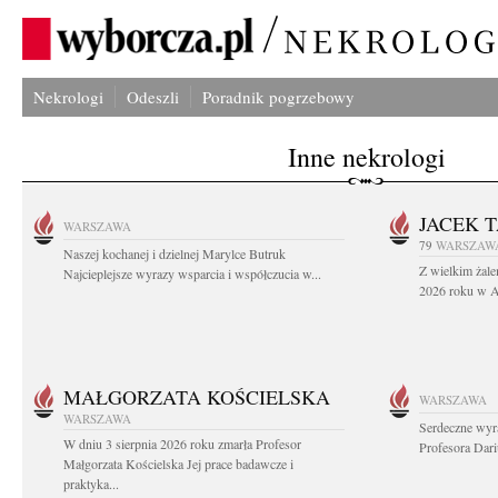
Nekrologi
Odeszli
Poradnik pogrzebowy
Inne nekrologi
JACEK 
WARSZAWA
79
WARSZAW
Naszej kochanej i dzielnej Marylce Butruk
Z wielkim żale
Najcieplejsze wyrazy wsparcia i współczucia w...
2026 roku w Au
MAŁGORZATA KOŚCIELSKA
WARSZAWA
WARSZAWA
Serdeczne wyr
W dniu 3 sierpnia 2026 roku zmarła Profesor
Profesora Dar
Małgorzata Kościelska Jej prace badawcze i
praktyka...