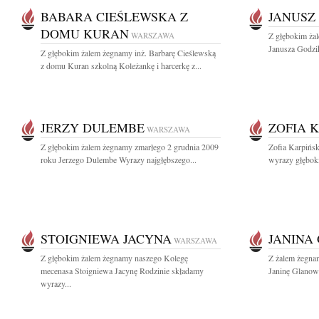
BABARA CIEŚLEWSKA Z
JANUSZ
DOMU KURAN
WARSZAWA
Z głębokim ża
Janusza Godzik
Z głębokim żalem żegnamy inż. Barbarę Cieślewską
z domu Kuran szkolną Koleżankę i harcerkę z...
JERZY DULEMBE
ZOFIA 
WARSZAWA
Z głębokim żalem żegnamy zmarłego 2 grudnia 2009
Zofia Karpińs
roku Jerzego Dulembe Wyrazy najgłębszego...
wyrazy głęboki
STOIGNIEWA JACYNA
JANINA
WARSZAWA
Z głębokim żalem żegnamy naszego Kolegę
Z żalem żegna
mecenasa Stoigniewa Jacynę Rodzinie składamy
Janinę Glanows
wyrazy...