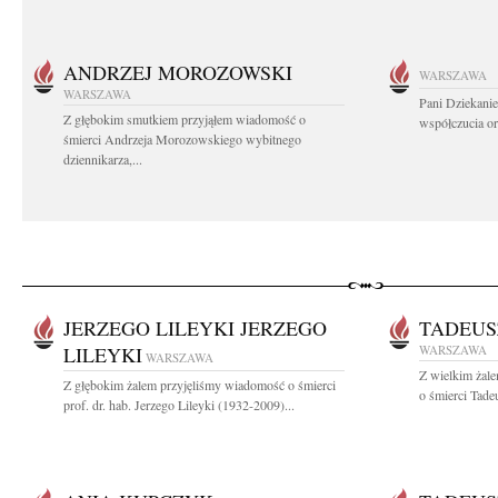
ANDRZEJ MOROZOWSKI
WARSZAWA
WARSZAWA
Pani Dziekanie
Z głębokim smutkiem przyjąłem wiadomość o
współczucia or
śmierci Andrzeja Morozowskiego wybitnego
dziennikarza,...
JERZEGO LILEYKI JERZEGO
TADEUS
LILEYKI
WARSZAWA
WARSZAWA
Z wielkim żal
Z głębokim żalem przyjęliśmy wiadomość o śmierci
o śmierci Tade
prof. dr. hab. Jerzego Lileyki (1932-2009)...