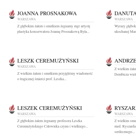
JOANNA PROSNAKOWA
DANUT
WARSZAWA
WARSZAWA
Z głębokim żalem i smutkiem żegnamy mgr artystę
Wyrazy głębok
plastyka konserwatora Joannę Prosnakową Była...
ukochanej Mam
LESZK CEREMUŻYŃSKI
ANDRZE
WARSZAWA
Z wielkim żale
Z wielkim żalem i smutkiem przyjęliśmy wiadomość
Dembicza wielo
o tragicznej śmierci prof. Leszka...
LESZEK CEREMUŻYŃSKI
RYSZAR
WARSZAWA
WARSZAWA
Z głębokim żalem żegnamy profesora Leszka
Z wielkim smu
Ceremużyńskiego Człowieka czynu i wielkiego...
med. Ryszarda
serdecznego...