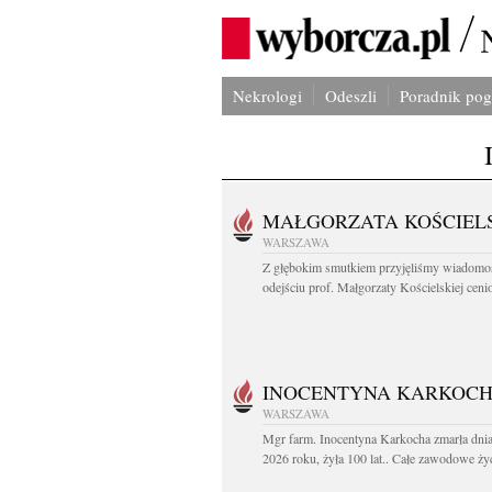
Nekrologi
Odeszli
Poradnik po
MAŁGORZATA KOŚCIEL
WARSZAWA
Z głębokim smutkiem przyjęliśmy wiadomo
odejściu prof. Małgorzaty Kościelskiej cenio
INOCENTYNA KARKOC
WARSZAWA
Mgr farm. Inocentyna Karkocha zmarła dnia
2026 roku, żyła 100 lat.. Całe zawodowe życ