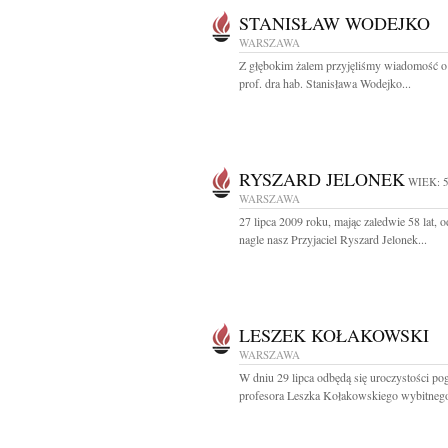
STANISŁAW WODEJKO
WARSZAWA
Z głębokim żalem przyjęliśmy wiadomość o
prof. dra hab. Stanisława Wodejko...
RYSZARD JELONEK
WIEK: 
WARSZAWA
27 lipca 2009 roku, mając zaledwie 58 lat, o
nagle nasz Przyjaciel Ryszard Jelonek...
LESZEK KOŁAKOWSKI
WARSZAWA
W dniu 29 lipca odbędą się uroczystości p
profesora Leszka Kołakowskiego wybitnego