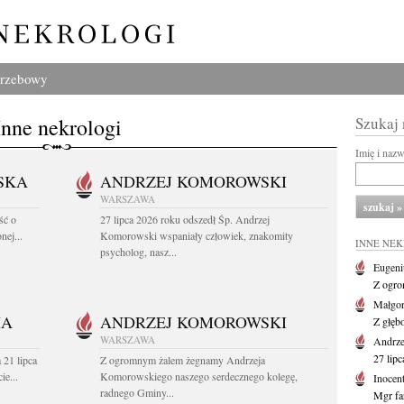
grzebowy
Inne nekrologi
Szukaj
Imię i naz
SKA
ANDRZEJ KOMOROWSKI
WARSZAWA
ść o
27 lipca 2026 roku odszedł Śp. Andrzej
nej...
Komorowski wspaniały człowiek, znakomity
INNE NE
psycholog, nasz...
Eugeni
Z ogro
Małgor
HA
ANDRZEJ KOMOROWSKI
Z głęb
WARSZAWA
Andrz
27 lipc
 21 lipca
Z ogromnym żalem żegnamy Andrzeja
ie...
Komorowskiego naszego serdecznego kolegę,
Inocen
radnego Gminy...
Mgr fa