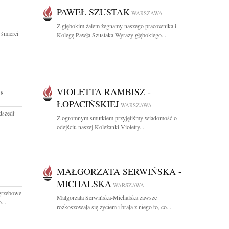
PAWEŁ SZUSTAK
WARSZAWA
Z głębokim żalem żegnamy naszego pracownika i
 śmierci
Kolegę Pawła Szustaka Wyrazy głębokiego...
VIOLETTA RAMBISZ -
58
ŁOPACIŃSKIEJ
WARSZAWA
dszedł
Z ogromnym smutkiem przyjęliśmy wiadomość o
odejściu naszej Koleżanki Violetty...
MAŁGORZATA SERWIŃSKA -
MICHALSKA
WARSZAWA
ogrzebowe
Małgorzata Serwińska-Michalska zawsze
...
rozkoszowała się życiem i brała z niego to, co...