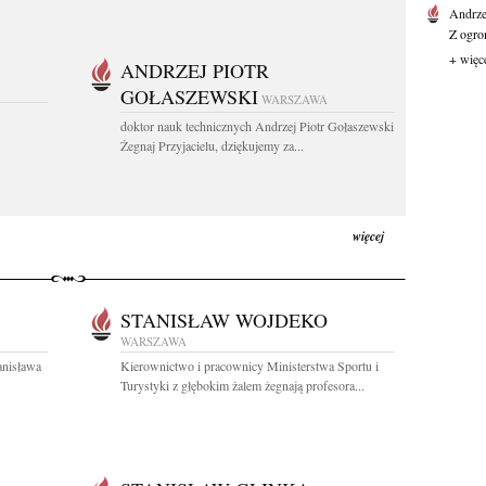
Andrz
Z ogro
+ więc
ANDRZEJ PIOTR
GOŁASZEWSKI
WARSZAWA
doktor nauk technicznych Andrzej Piotr Gołaszewski
Żegnaj Przyjacielu, dziękujemy za...
więcej
STANISŁAW WOJDEKO
WARSZAWA
anisława
Kierownictwo i pracownicy Ministerstwa Sportu i
Turystyki z głębokim żalem żegnają profesora...