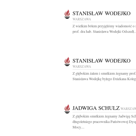
STANISŁAW WODEJKO
WARSZAWA
Z wielkim bólem przyjęliśmy wiadomość o 
prof. dra hab. Stanisława Wodejki Odszedł..
STANISŁAW WODEJKO
WARSZAWA
Z głębokim żalem i smutkiem żegnamy prof. 
Stanisława Wodejkę byłego Dziekana Koleg
JADWIGA SCHULZ
WARSZA
Z głębokim smutkiem żegnamy Jadwigę Sch
długoletniego pracownika Państwowej Dysp
Mocy....