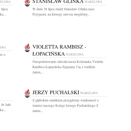
STANISŁAW GLINKA
SZAWA
WARSZAWA
 lipca
W dniu 28 lipca zmarł Stanisław Glinka nasz
a...
Przyjaciel, na którego zawsze mogliśmy...
VIOLETTA RAMBISZ -
AWA
ŁOPACIŃSKA
ść o
WARSZAWA
Niespodziewanie odeszła nasza Koleżanka Violetta
Rambisz-Łopacińska Żegnamy Cię z wielkim
żalem,...
JERZY PUCHALSKI
WARSZAWA
Z głębokim smutkiem przyjęliśmy wiadomość o
dr. hab.
śmierci naszego Kolegi Jerzego Puchalskiego Z
ka...
żalem...