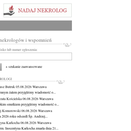
 nekrologów i wspomnień
wisko lub numer ogłoszenia:
+ szukanie zaawansowane
KROLOGI
usz Butruk
05.08.2026
Warszawa
mnym żalem przyjęliśmy wiadomość o...
zata Kościelska
06.08.2026
Warszawa
okim smutkiem przyjęliśmy wiadomość o...
ej Komorowski
06.08.2026
Warszawa
a 2026 roku odszedł Śp. Andrzej...
tyna Karkocha
06.08.2026
Warszawa
rm. Inocentyna Karkocha zmarła dnia 21...