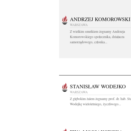
ANDRZEJ KOMOROWSKI
WARSZAWA
Z wielkim smutkiem żegnamy Andrzeja
Komorowskiego społecznika, działacza
samorządowego, członka...
STANISŁAW WODEJKO
WARSZAWA
Z głębokim żalem żegnamy prof. dr. hab. St
Wodejkę wieloletniego, życzliwego...