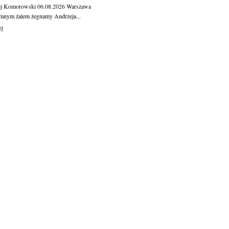
ej Komorowski
06.08.2026
Warszawa
mnym żalem żegnamy Andrzeja...
ej