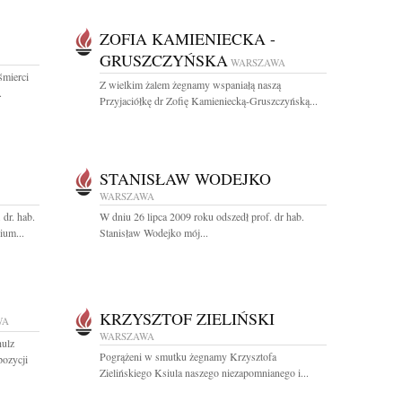
ZOFIA KAMIENIECKA -
GRUSZCZYŃSKA
WARSZAWA
śmierci
Z wielkim żalem żegnamy wspaniałą naszą
.
Przyjaciółkę dr Zofię Kamieniecką-Gruszczyńską...
STANISŁAW WODEJKO
WARSZAWA
dr. hab.
W dniu 26 lipca 2009 roku odszedł prof. dr hab.
ium...
Stanisław Wodejko mój...
KRZYSZTOF ZIELIŃSKI
WA
WARSZAWA
ulz
Pogrążeni w smutku żegnamy Krzysztofa
ozycji
Zielińskiego Ksiula naszego niezapomnianego i...