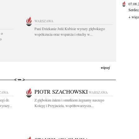
07.08
Serdec
+ więc
WARSZAWA
Pani Dziekanie Julii Kubisie wyrazy głębokiego
 o
współczucia oraz wsparcia i otuchy w...
o
więcej
PIOTR SZACHOWSKI
ZAWA
WARSZAWA
egi dr.
Z głębokim żalem i smutkiem żegnamy naszego
yrazy...
Kolegę i Przyjaciela, współtowarzysza...