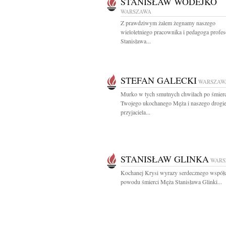
STANISŁAW WODEJKO
WARSZAWA
Z prawdziwym żalem żegnamy naszego
wieloletniego pracownika i pedagoga profes
Stanisława...
STEFAN GALECKI
WARSZAW
Murko w tych smutnych chwilach po śmierc
Twojego ukochanego Męża i naszego drogi
przyjaciela...
STANISŁAW GLINKA
WARS
Kochanej Krysi wyrazy serdecznego współc
powodu śmierci Męża Stanisława Glinki...