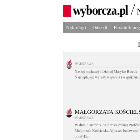
Nekrologi
Odeszli
Poradnik po
WARSZAWA
Naszej kochanej i dzielnej Marylce Butruk
Najcieplejsze wyrazy wsparcia i współczucia
MAŁGORZATA KOŚCIEL
WARSZAWA
W dniu 3 sierpnia 2026 roku zmarła Profes
Małgorzata Kościelska Jej prace badawcze i
praktyka...