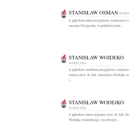
STANISŁAW OSMAN
WARS
Z głębokim żalem przyjęliśmy wiadomość o
naszego Przyjaciela, współzałożyciela...
STANISŁAW WOJDEKO
WARSZAWA
Z głębokim smutkiem przyjęliśmy wiadomo
śmierci prof. dr. hab. Stanisława Wodejko 
i...
STANISŁAW WODEJKO
WARSZAWA
Z głębokim żalem żegnamy prof. dr. hab. St
Wodejkę wieloletniego, życzliwego...