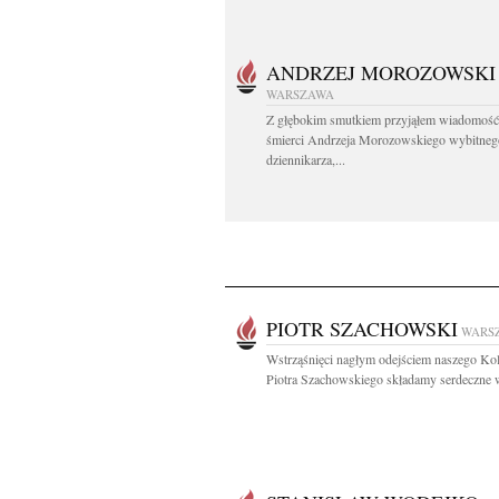
ANDRZEJ MOROZOWSKI
WARSZAWA
Z głębokim smutkiem przyjąłem wiadomość
śmierci Andrzeja Morozowskiego wybitneg
dziennikarza,...
PIOTR SZACHOWSKI
WARS
Wstrząśnięci nagłym odejściem naszego Kol
Piotra Szachowskiego składamy serdeczne w