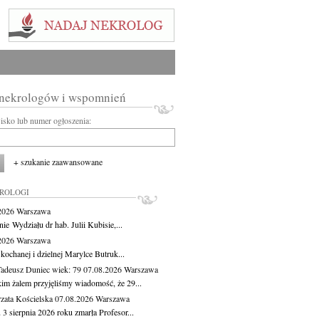
 nekrologów i wspomnień
wisko lub numer ogłoszenia:
+ szukanie zaawansowane
KROLOGI
.2026
Warszawa
ie Wydziału dr hab. Julii Kubisie,...
.2026
Warszawa
kochanej i dzielnej Marylce Butruk...
Tadeusz Duniec
wiek: 79
07.08.2026
Warszawa
kim żalem przyjęliśmy wiadomość, że 29...
zata Kościelska
07.08.2026
Warszawa
3 sierpnia 2026 roku zmarła Profesor...