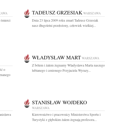
TADEUSZ GRZESIAK
ZAWA
WARSZAWA
 śmierci
Dnia 23 lipca 2009 roku zmarł Tadeusz Grzesiak
nasz długoletni przełożony, człowiek wielkiej...
WŁADYSŁAW MART
WARSZAWA
Z bólem i żalem żegnamy Władysława Marta naszego
ść o
lubianego i cenionego Przyjaciela Wyrazy...
uznanego
STANISŁAW WOJDEKO
WARSZAWA
anisława
Kierownictwo i pracownicy Ministerstwa Sportu i
Turystyki z głębokim żalem żegnają profesora...