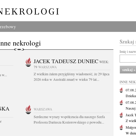
grzebowy
Inne nekrologi
Szukaj
Imię i naz
JACEK TADEUSZ DUNIEC
WIEK:
79
WARSZAWA
Z wielkim żalem przyjęliśmy wiadomość, że 29 lipca
 w...
2026 roku w Australii zmarł w wieku 79 lat...
INNE NE
07.08
Dziekan
07.08
SKA
Naszej 
WARSZAWA
Jacek 
Serdeczne wyrazy współczucia dla naszego Szefa
Z wiel
or
Profesora Dariusza Koziorowskiego z powodu...
Małgor
W dniu 