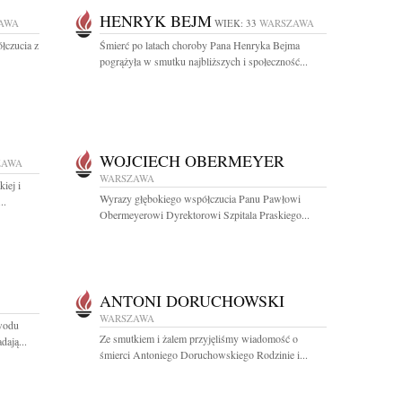
HENRYK BEJM
AWA
WIEK: 33
WARSZAWA
łczucia z
Śmierć po latach choroby Pana Henryka Bejma
pogrążyła w smutku najbliższych i społeczność...
WOJCIECH OBERMEYER
ZAWA
WARSZAWA
iej i
Wyrazy głębokiego współczucia Panu Pawłowi
..
Obermeyerowi Dyrektorowi Szpitala Praskiego...
ANTONI DORUCHOWSKI
WARSZAWA
owodu
Ze smutkiem i żalem przyjęliśmy wiadomość o
ają...
śmierci Antoniego Doruchowskiego Rodzinie i...