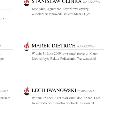
STANISŁAW GLINKA
WARSZAWA
Krystynie, Agnieszce, Zbyszkowi wyrazy
współczucia z powodu śmierci Męża i Ojca...
ora
MAREK DIETRICH
A
WARSZAWA
i
W dniu 31 lipca 2009 roku zmarł profesor Marek
ego
Dietrich były Rektor Politechniki Warszawskiej...
LECH IWANOWSKI
ZAWA
WARSZAWA
zucia z
W dniu 22 lipca 2009 roku zmarł doc. dr hab. Lech
Iwanowski neuropatolog wieloletni Pracownik...