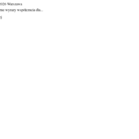
.2026
Warszawa
zne wyrazy współczucia dla...
ej