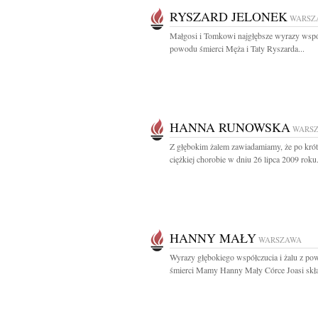
RYSZARD JELONEK
WARSZ
Małgosi i Tomkowi najgłębsze wyrazy wspó
powodu śmierci Męża i Taty Ryszarda...
HANNA RUNOWSKA
WARS
Z głębokim żalem zawiadamiamy, że po krótk
ciężkiej chorobie w dniu 26 lipca 2009 roku.
HANNY MAŁY
WARSZAWA
Wyrazy głębokiego współczucia i żalu z p
śmierci Mamy Hanny Mały Córce Joasi skład