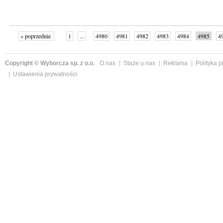
« poprzednie
1
...
4980
4981
4982
4983
4984
4985
4
...
4999
następne »
Copyright © Wyborcza sp. z o.o.
O nas
Staże u nas
Reklama
Polityka 
Ustawienia prywatności