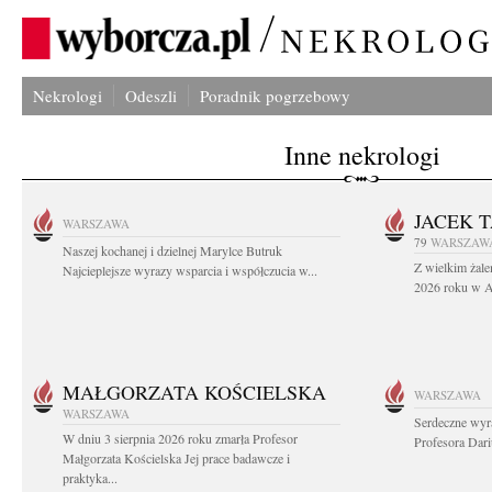
Nekrologi
Odeszli
Poradnik pogrzebowy
Inne nekrologi
JACEK 
WARSZAWA
79
WARSZAW
Naszej kochanej i dzielnej Marylce Butruk
Z wielkim żale
Najcieplejsze wyrazy wsparcia i współczucia w...
2026 roku w Au
MAŁGORZATA KOŚCIELSKA
WARSZAWA
WARSZAWA
Serdeczne wyr
W dniu 3 sierpnia 2026 roku zmarła Profesor
Profesora Dar
Małgorzata Kościelska Jej prace badawcze i
praktyka...