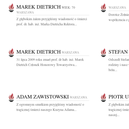
MAREK DIETRICH
WIEK: 70
WARSZAWA
WARSZAWA
Dorotce Żołni
Z głębokim żalem przyjęliśmy wiadomość o śmierci
współczucia z 
prof. dr. hab. inż. Marka Dietricha Rektora...
MAREK DIETRICH
STEFAN
WARSZAWA
31 lipca 2009 roku zmarł prof. dr hab. inż. Marek
Odszedł Stefan
Dietrich Członek Honorowy Towarzystwa...
rodziny i nasz
bólu...
ADAM ZAWISTOWSKI
PIOTR 
WARSZAWA
Z ogromnym smutkiem przyjęliśmy wiadomość o
Z głębokim ża
tragicznej śmierci naszego Kuzyna Adama...
tragicznej śmi
naszej...