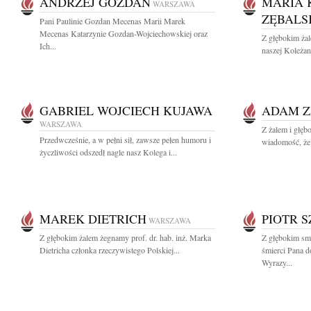
ANDRZEJ GOZDAN
MARIA 
WARSZAWA
ZĘBALS
Pani Paulinie Gozdan Mecenas Marii Marek
Mecenas Katarzynie Gozdan-Wojciechowskiej oraz
Z głębokim ża
Ich...
naszej Koleżan
GABRIEL WOJCIECH KUJAWA
ADAM Z
WARSZAWA
Z żalem i głęb
Przedwcześnie, a w pełni sił, zawsze pełen humoru i
wiadomość, że 
życzliwości odszedł nagle nasz Kolega i...
MAREK DIETRICH
PIOTR 
WARSZAWA
Z głębokim żalem żegnamy prof. dr. hab. inż. Marka
Z głębokim sm
Dietricha członka rzeczywistego Polskiej...
śmierci Pana d
Wyrazy...