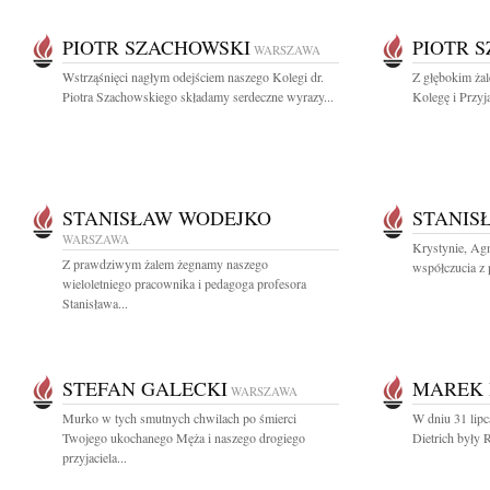
PIOTR SZACHOWSKI
PIOTR 
WARSZAWA
Wstrząśnięci nagłym odejściem naszego Kolegi dr.
Z głębokim ża
Piotra Szachowskiego składamy serdeczne wyrazy...
Kolegę i Przyj
STANISŁAW WODEJKO
STANIS
WARSZAWA
Krystynie, Ag
Z prawdziwym żalem żegnamy naszego
współczucia z 
wieloletniego pracownika i pedagoga profesora
Stanisława...
STEFAN GALECKI
MAREK 
WARSZAWA
Murko w tych smutnych chwilach po śmierci
W dniu 31 lipc
Twojego ukochanego Męża i naszego drogiego
Dietrich były 
przyjaciela...