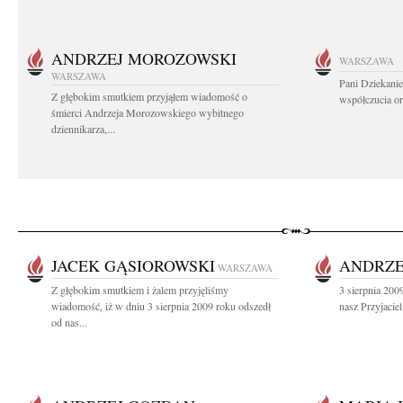
ANDRZEJ MOROZOWSKI
WARSZAWA
WARSZAWA
Pani Dziekanie
Z głębokim smutkiem przyjąłem wiadomość o
współczucia or
śmierci Andrzeja Morozowskiego wybitnego
dziennikarza,...
JACEK GĄSIOROWSKI
ANDRZE
WARSZAWA
Z głębokim smutkiem i żalem przyjęliśmy
3 sierpnia 200
wiadomość, iż w dniu 3 sierpnia 2009 roku odszedł
nasz Przyjacie
od nas...