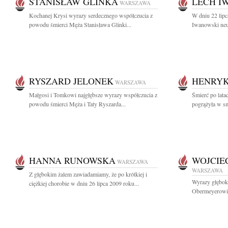
STANISŁAW GLINKA
LECH I
WARSZAWA
Kochanej Krysi wyrazy serdecznego współczucia z
W dniu 22 lipc
powodu śmierci Męża Stanisława Glinki...
Iwanowski neur
RYSZARD JELONEK
HENRYK
WARSZAWA
Małgosi i Tomkowi najgłębsze wyrazy współczucia z
Śmierć po lat
powodu śmierci Męża i Taty Ryszarda...
pogrążyła w sm
HANNA RUNOWSKA
WOJCIE
WARSZAWA
WARSZAWA
Z głębokim żalem zawiadamiamy, że po krótkiej i
Wyrazy głębok
ciężkiej chorobie w dniu 26 lipca 2009 roku...
Obermeyerowi 