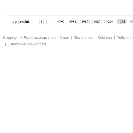
« poprzednie
1
...
4980
4981
4982
4983
4984
4985
4
...
4998
następne »
Copyright © Wyborcza sp. z o.o.
O nas
Staże u nas
Reklama
Polityka 
Ustawienia prywatności