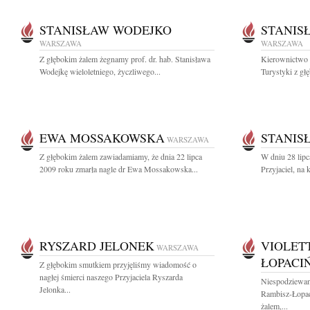
STANISŁAW WODEJKO
STANIS
WARSZAWA
WARSZAWA
Z głębokim żalem żegnamy prof. dr. hab. Stanisława
Kierownictwo i
Wodejkę wieloletniego, życzliwego...
Turystyki z gł
EWA MOSSAKOWSKA
STANIS
WARSZAWA
Z głębokim żalem zawiadamiamy, że dnia 22 lipca
W dniu 28 lipc
2009 roku zmarła nagle dr Ewa Mossakowska...
Przyjaciel, na
RYSZARD JELONEK
VIOLET
WARSZAWA
ŁOPACI
Z głębokim smutkiem przyjęliśmy wiadomość o
nagłej śmierci naszego Przyjaciela Ryszarda
Niespodziewani
Jelonka...
Rambisz-Łopac
żalem,...