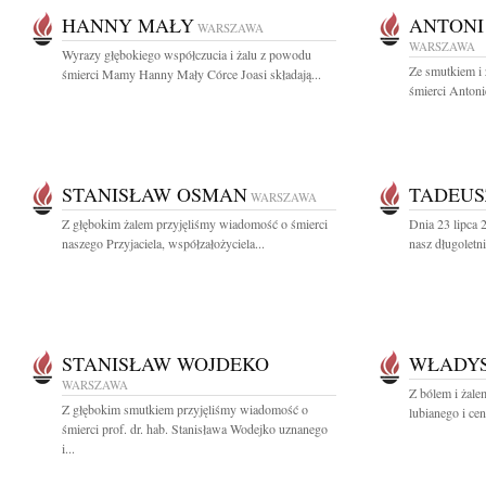
HANNY MAŁY
ANTONI
WARSZAWA
WARSZAWA
Wyrazy głębokiego współczucia i żalu z powodu
Ze smutkiem i
śmierci Mamy Hanny Mały Córce Joasi składają...
śmierci Antoni
STANISŁAW OSMAN
TADEUS
WARSZAWA
Z głębokim żalem przyjęliśmy wiadomość o śmierci
Dnia 23 lipca 
naszego Przyjaciela, współzałożyciela...
nasz długoletni
STANISŁAW WOJDEKO
WŁADY
WARSZAWA
Z bólem i żal
Z głębokim smutkiem przyjęliśmy wiadomość o
lubianego i ce
śmierci prof. dr. hab. Stanisława Wodejko uznanego
i...