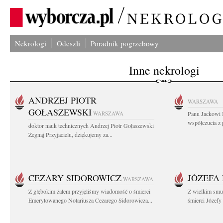
Nekrologi
Odeszli
Poradnik pogrzebowy
Inne nekrologi
ANDRZEJ PIOTR
WARSZAWA
GOŁASZEWSKI
WARSZAWA
Panu Jackowi 
współczucia z 
doktor nauk technicznych Andrzej Piotr Gołaszewski
Żegnaj Przyjacielu, dziękujemy za...
CEZARY SIDOROWICZ
JÓZEFA
WARSZAWA
Z głębokim żalem przyjęliśmy wiadomość o śmierci
Z wielkim smu
Emerytowanego Notariusza Cezarego Sidorowicza...
śmierci Józefy