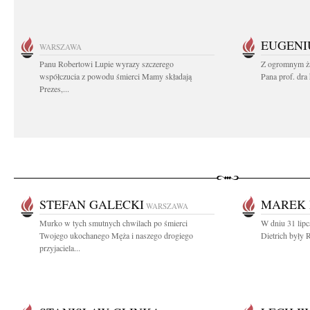
EUGENI
WARSZAWA
Panu Robertowi Lupie wyrazy szczerego
Z ogromnym ża
współczucia z powodu śmierci Mamy składają
Pana prof. dra
Prezes,...
STEFAN GALECKI
MAREK 
WARSZAWA
Murko w tych smutnych chwilach po śmierci
W dniu 31 lipc
Twojego ukochanego Męża i naszego drogiego
Dietrich były 
przyjaciela...