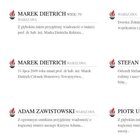
MAREK DIETRICH
WIEK: 70
WARSZAWA
WARSZAWA
Dorotce Żołni
Z głębokim żalem przyjęliśmy wiadomość o śmierci
współczucia z 
prof. dr. hab. inż. Marka Dietricha Rektora...
MAREK DIETRICH
STEFAN
WARSZAWA
31 lipca 2009 roku zmarł prof. dr hab. inż. Marek
Odszedł Stefan
Dietrich Członek Honorowy Towarzystwa...
rodziny i nasz
bólu...
ADAM ZAWISTOWSKI
PIOTR 
WARSZAWA
Z ogromnym smutkiem przyjęliśmy wiadomość o
Z głębokim ża
tragicznej śmierci naszego Kuzyna Adama...
tragicznej śmi
naszej...