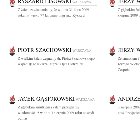
RYSZARD LISOWSKI
JERZY 
WARSZAWA
Z żalem zawiadamiamy, że w dniu 31 lipca 2009
Z głębokim ża
roku, w wieku 77 lat, zmarł mgr inż. Ryszard...
sierpnia 2009 
PIOTR SZACHOWSKI
JERZY 
WARSZAWA
Z wielkim żalem żegnamy dr. Piotra Szachowskiego
Ze smutkiem i
wspaniałego lekarza, Męża i Ojca Piotrze, w...
Jerzego Wieloc
Zespołu...
JACEK GĄSIOROWSKI
ANDRZE
WARSZAWA
Z głębokim smutkiem i żalem przyjęliśmy
3 sierpnia 200
wiadomość, iż w dniu 3 sierpnia 2009 roku odszedł
nasz Przyjacie
od nas...