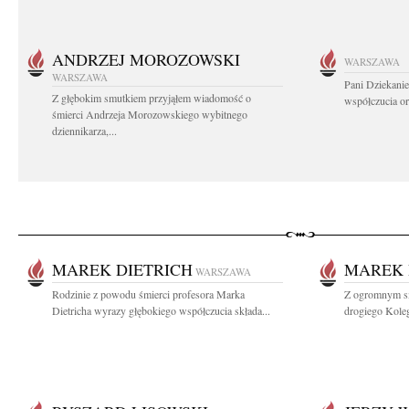
ANDRZEJ MOROZOWSKI
WARSZAWA
WARSZAWA
Pani Dziekanie
Z głębokim smutkiem przyjąłem wiadomość o
współczucia or
śmierci Andrzeja Morozowskiego wybitnego
dziennikarza,...
MAREK DIETRICH
MAREK 
WARSZAWA
Rodzinie z powodu śmierci profesora Marka
Z ogromnym sm
Dietricha wyrazy głębokiego współczucia składa...
drogiego Koleg