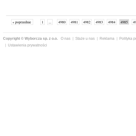
« poprzednie
1
...
4980
4981
4982
4983
4984
4985
4
...
4999
następne »
Copyright © Wyborcza sp. z o.o.
O nas
Staże u nas
Reklama
Polityka 
Ustawienia prywatności