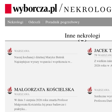
Nekrologi
Odeszli
Poradnik pogrzebowy
Inne nekrologi
JACEK 
WARSZAWA
79
WARSZAW
Naszej kochanej i dzielnej Marylce Butruk
Z wielkim żale
Najcieplejsze wyrazy wsparcia i współczucia w...
2026 roku w Au
MAŁGORZATA KOŚCIELSKA
WARSZAWA
WARSZAWA
Serdeczne wyr
W dniu 3 sierpnia 2026 roku zmarła Profesor
Profesora Dar
Małgorzata Kościelska Jej prace badawcze i
praktyka...