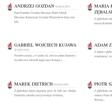
ANDRZEJ GOZDAN
MARIA 
WARSZAWA
ZĘBALS
Pani Paulinie Gozdan Mecenas Marii Marek
Mecenas Katarzynie Gozdan-Wojciechowskiej oraz
Z głębokim ża
Ich...
naszej Koleżan
GABRIEL WOJCIECH KUJAWA
ADAM Z
WARSZAWA
Z żalem i głęb
Przedwcześnie, a w pełni sił, zawsze pełen humoru i
wiadomość, że 
życzliwości odszedł nagle nasz Kolega i...
MAREK DIETRICH
PIOTR 
WARSZAWA
Z głębokim żalem żegnamy prof. dr. hab. inż. Marka
Z głębokim sm
Dietricha członka rzeczywistego Polskiej...
śmierci Pana d
Wyrazy...