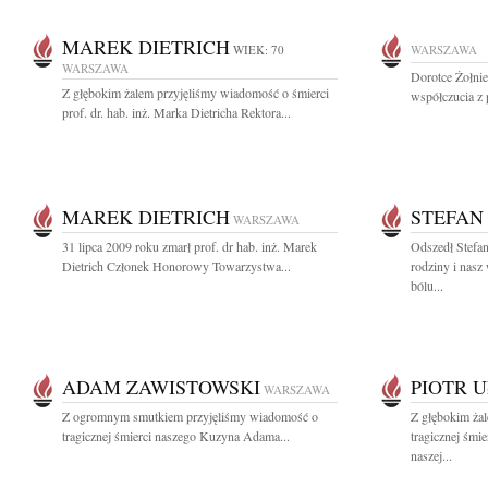
MAREK DIETRICH
WIEK: 70
WARSZAWA
WARSZAWA
Dorotce Żołni
Z głębokim żalem przyjęliśmy wiadomość o śmierci
współczucia z 
prof. dr. hab. inż. Marka Dietricha Rektora...
MAREK DIETRICH
STEFAN
WARSZAWA
31 lipca 2009 roku zmarł prof. dr hab. inż. Marek
Odszedł Stefan
Dietrich Członek Honorowy Towarzystwa...
rodziny i nasz
bólu...
ADAM ZAWISTOWSKI
PIOTR 
WARSZAWA
Z ogromnym smutkiem przyjęliśmy wiadomość o
Z głębokim ża
tragicznej śmierci naszego Kuzyna Adama...
tragicznej śmi
naszej...