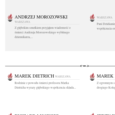
ANDRZEJ MOROZOWSKI
WARSZAWA
WARSZAWA
Pani Dziekanie
Z głębokim smutkiem przyjąłem wiadomość o
współczucia or
śmierci Andrzeja Morozowskiego wybitnego
dziennikarza,...
MAREK DIETRICH
MAREK 
WARSZAWA
Rodzinie z powodu śmierci profesora Marka
Z ogromnym sm
Dietricha wyrazy głębokiego współczucia składa...
drogiego Koleg