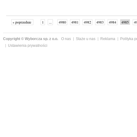
« poprzednie
1
...
4980
4981
4982
4983
4984
4985
4
...
4999
następne »
Copyright © Wyborcza sp. z o.o.
O nas
Staże u nas
Reklama
Polityka 
Ustawienia prywatności