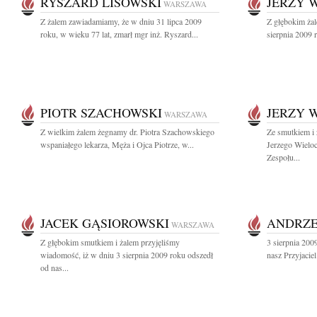
RYSZARD LISOWSKI
JERZY 
WARSZAWA
Z żalem zawiadamiamy, że w dniu 31 lipca 2009
Z głębokim ża
roku, w wieku 77 lat, zmarł mgr inż. Ryszard...
sierpnia 2009 
PIOTR SZACHOWSKI
JERZY 
WARSZAWA
Z wielkim żalem żegnamy dr. Piotra Szachowskiego
Ze smutkiem i
wspaniałego lekarza, Męża i Ojca Piotrze, w...
Jerzego Wieloc
Zespołu...
JACEK GĄSIOROWSKI
ANDRZE
WARSZAWA
Z głębokim smutkiem i żalem przyjęliśmy
3 sierpnia 200
wiadomość, iż w dniu 3 sierpnia 2009 roku odszedł
nasz Przyjacie
od nas...