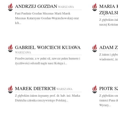
ANDRZEJ GOZDAN
MARIA 
WARSZAWA
ZĘBALS
Pani Paulinie Gozdan Mecenas Marii Marek
Mecenas Katarzynie Gozdan-Wojciechowskiej oraz
Z głębokim ża
Ich...
naszej Koleżan
GABRIEL WOJCIECH KUJAWA
ADAM Z
WARSZAWA
Z żalem i głęb
Przedwcześnie, a w pełni sił, zawsze pełen humoru i
wiadomość, że 
życzliwości odszedł nagle nasz Kolega i...
MAREK DIETRICH
PIOTR 
WARSZAWA
Z głębokim żalem żegnamy prof. dr. hab. inż. Marka
Z głębokim sm
Dietricha członka rzeczywistego Polskiej...
śmierci Pana d
Wyrazy...