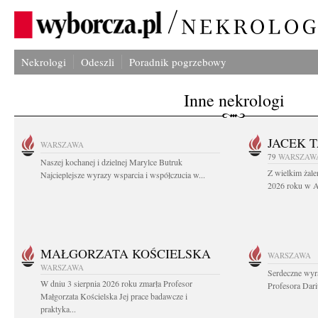
Nekrologi
Odeszli
Poradnik pogrzebowy
Inne nekrologi
JACEK 
WARSZAWA
79
WARSZAW
Naszej kochanej i dzielnej Marylce Butruk
Z wielkim żale
Najcieplejsze wyrazy wsparcia i współczucia w...
2026 roku w Au
MAŁGORZATA KOŚCIELSKA
WARSZAWA
WARSZAWA
Serdeczne wyr
W dniu 3 sierpnia 2026 roku zmarła Profesor
Profesora Dar
Małgorzata Kościelska Jej prace badawcze i
praktyka...