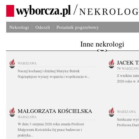
Nekrologi
Odeszli
Poradnik pogrzebowy
Inne nekrologi
JACEK 
WARSZAWA
79
WARSZAW
Naszej kochanej i dzielnej Marylce Butruk
Z wielkim żale
Najcieplejsze wyrazy wsparcia i współczucia w...
2026 roku w Au
MAŁGORZATA KOŚCIELSKA
WARSZAWA
WARSZAWA
Serdeczne wyr
W dniu 3 sierpnia 2026 roku zmarła Profesor
Profesora Dar
Małgorzata Kościelska Jej prace badawcze i
praktyka...