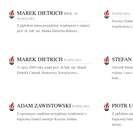
MAREK DIETRICH
WIEK: 70
WARSZAWA
WARSZAWA
Dorotce Żołni
Z głębokim żalem przyjęliśmy wiadomość o śmierci
współczucia z 
prof. dr. hab. inż. Marka Dietricha Rektora...
MAREK DIETRICH
STEFAN
WARSZAWA
31 lipca 2009 roku zmarł prof. dr hab. inż. Marek
Odszedł Stefan
Dietrich Członek Honorowy Towarzystwa...
rodziny i nasz
bólu...
ADAM ZAWISTOWSKI
PIOTR 
WARSZAWA
Z ogromnym smutkiem przyjęliśmy wiadomość o
Z głębokim ża
tragicznej śmierci naszego Kuzyna Adama...
tragicznej śmi
naszej...