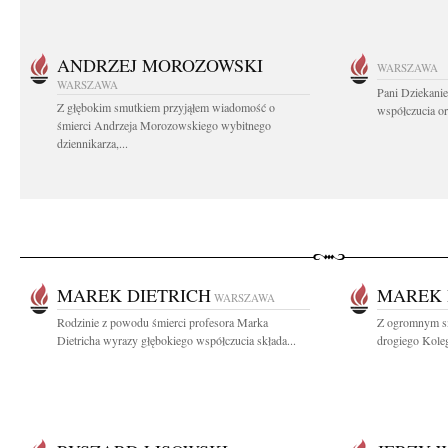
ANDRZEJ MOROZOWSKI
WARSZAWA
WARSZAWA
Pani Dziekanie
Z głębokim smutkiem przyjąłem wiadomość o
współczucia or
śmierci Andrzeja Morozowskiego wybitnego
dziennikarza,...
MAREK DIETRICH
MAREK 
WARSZAWA
Rodzinie z powodu śmierci profesora Marka
Z ogromnym sm
Dietricha wyrazy głębokiego współczucia składa...
drogiego Koleg