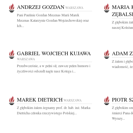
ANDRZEJ GOZDAN
MARIA 
WARSZAWA
ZĘBALS
Pani Paulinie Gozdan Mecenas Marii Marek
Mecenas Katarzynie Gozdan-Wojciechowskiej oraz
Z głębokim ża
Ich...
naszej Koleżan
GABRIEL WOJCIECH KUJAWA
ADAM Z
WARSZAWA
Z żalem i głęb
Przedwcześnie, a w pełni sił, zawsze pełen humoru i
wiadomość, że 
życzliwości odszedł nagle nasz Kolega i...
MAREK DIETRICH
PIOTR 
WARSZAWA
Z głębokim żalem żegnamy prof. dr. hab. inż. Marka
Z głębokim sm
Dietricha członka rzeczywistego Polskiej...
śmierci Pana d
Wyrazy...