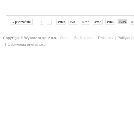
« poprzednie
1
...
4980
4981
4982
4983
4984
4985
4
...
4999
następne »
Copyright © Wyborcza sp. z o.o.
O nas
Staże u nas
Reklama
Polityka 
Ustawienia prywatności