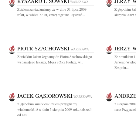
RYSZARD LISOWSKI
JERZY 
WARSZAWA
Z żalem zawiadamiamy, że w dniu 31 lipca 2009
Z głębokim ża
roku, w wieku 77 lat, zmarł mgr inż. Ryszard...
sierpnia 2009 
PIOTR SZACHOWSKI
JERZY 
WARSZAWA
Z wielkim żalem żegnamy dr. Piotra Szachowskiego
Ze smutkiem i
wspaniałego lekarza, Męża i Ojca Piotrze, w...
Jerzego Wieloc
Zespołu...
JACEK GĄSIOROWSKI
ANDRZE
WARSZAWA
Z głębokim smutkiem i żalem przyjęliśmy
3 sierpnia 200
wiadomość, iż w dniu 3 sierpnia 2009 roku odszedł
nasz Przyjacie
od nas...