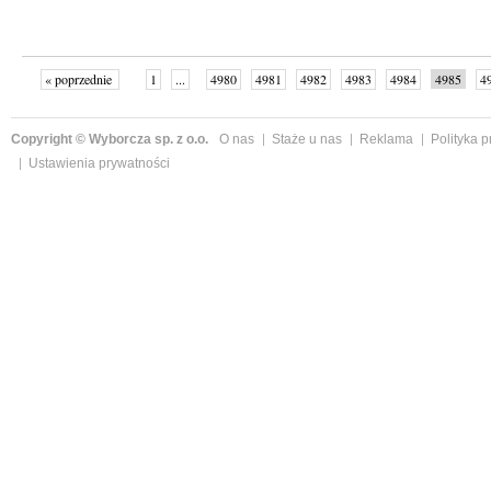
« poprzednie
1
...
4980
4981
4982
4983
4984
4985
4
...
4999
następne »
Copyright © Wyborcza sp. z o.o.
O nas
Staże u nas
Reklama
Polityka 
Ustawienia prywatności