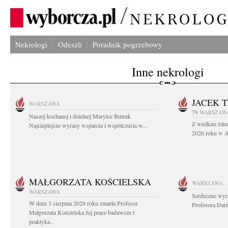
Nekrologi
Odeszli
Poradnik pogrzebowy
Inne nekrologi
JACEK 
WARSZAWA
79
WARSZAW
Naszej kochanej i dzielnej Marylce Butruk
Z wielkim żale
Najcieplejsze wyrazy wsparcia i współczucia w...
2026 roku w Au
MAŁGORZATA KOŚCIELSKA
WARSZAWA
WARSZAWA
Serdeczne wyr
W dniu 3 sierpnia 2026 roku zmarła Profesor
Profesora Dar
Małgorzata Kościelska Jej prace badawcze i
praktyka...