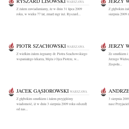
RYSZARD LISOWSKI
JERZY 
WARSZAWA
Z żalem zawiadamiamy, że w dniu 31 lipca 2009
Z głębokim ża
roku, w wieku 77 lat, zmarł mgr inż. Ryszard...
sierpnia 2009 
PIOTR SZACHOWSKI
JERZY 
WARSZAWA
Z wielkim żalem żegnamy dr. Piotra Szachowskiego
Ze smutkiem i
wspaniałego lekarza, Męża i Ojca Piotrze, w...
Jerzego Wieloc
Zespołu...
JACEK GĄSIOROWSKI
ANDRZE
WARSZAWA
Z głębokim smutkiem i żalem przyjęliśmy
3 sierpnia 200
wiadomość, iż w dniu 3 sierpnia 2009 roku odszedł
nasz Przyjacie
od nas...