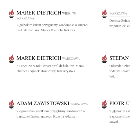
MAREK DIETRICH
WIEK: 70
WARSZAWA
WARSZAWA
Dorotce Żołni
Z głębokim żalem przyjęliśmy wiadomość o śmierci
współczucia z 
prof. dr. hab. inż. Marka Dietricha Rektora...
MAREK DIETRICH
STEFAN
WARSZAWA
31 lipca 2009 roku zmarł prof. dr hab. inż. Marek
Odszedł Stefan
Dietrich Członek Honorowy Towarzystwa...
rodziny i nasz
bólu...
ADAM ZAWISTOWSKI
PIOTR 
WARSZAWA
Z ogromnym smutkiem przyjęliśmy wiadomość o
Z głębokim ża
tragicznej śmierci naszego Kuzyna Adama...
tragicznej śmi
naszej...