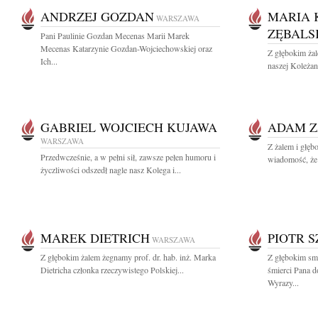
ANDRZEJ GOZDAN
MARIA 
WARSZAWA
ZĘBALS
Pani Paulinie Gozdan Mecenas Marii Marek
Mecenas Katarzynie Gozdan-Wojciechowskiej oraz
Z głębokim ża
Ich...
naszej Koleżan
GABRIEL WOJCIECH KUJAWA
ADAM Z
WARSZAWA
Z żalem i głęb
Przedwcześnie, a w pełni sił, zawsze pełen humoru i
wiadomość, że 
życzliwości odszedł nagle nasz Kolega i...
MAREK DIETRICH
PIOTR 
WARSZAWA
Z głębokim żalem żegnamy prof. dr. hab. inż. Marka
Z głębokim sm
Dietricha członka rzeczywistego Polskiej...
śmierci Pana d
Wyrazy...