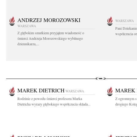
ANDRZEJ MOROZOWSKI
WARSZAWA
WARSZAWA
Pani Dziekanie
Z głębokim smutkiem przyjąłem wiadomość o
współczucia or
śmierci Andrzeja Morozowskiego wybitnego
dziennikarza,...
MAREK DIETRICH
MAREK 
WARSZAWA
Rodzinie z powodu śmierci profesora Marka
Z ogromnym sm
Dietricha wyrazy głębokiego współczucia składa...
drogiego Koleg