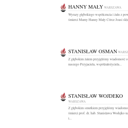
HANNY MAŁY
WARSZAWA
Wyrazy głębokiego współczucia i żalu z p
śmierci Mamy Hanny Mały Córce Joasi skład
STANISŁAW OSMAN
WARS
Z głębokim żalem przyjęliśmy wiadomość o
naszego Przyjaciela, współzałożyciela...
STANISŁAW WOJDEKO
WARSZAWA
Z głębokim smutkiem przyjęliśmy wiadomo
śmierci prof. dr. hab. Stanisława Wodejko 
i...