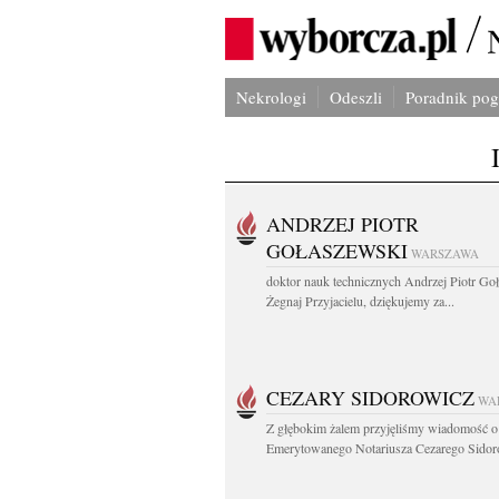
Nekrologi
Odeszli
Poradnik po
ANDRZEJ PIOTR
GOŁASZEWSKI
WARSZAWA
doktor nauk technicznych Andrzej Piotr Go
Żegnaj Przyjacielu, dziękujemy za...
CEZARY SIDOROWICZ
WA
Z głębokim żalem przyjęliśmy wiadomość o
Emerytowanego Notariusza Cezarego Sidoro