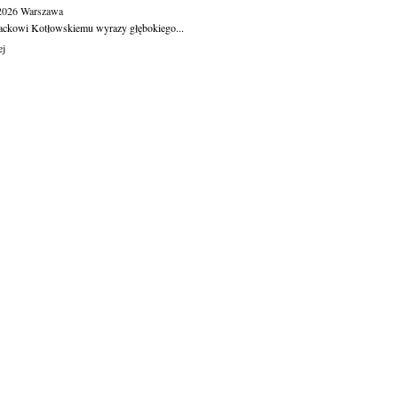
.2026
Warszawa
ackowi Kotłowskiemu wyrazy głębokiego...
ej