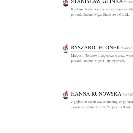
STANISŁAW GLINKA
WARS
Kochanej Krysi wyrazy serdecznego współc
powodu śmierci Męża Stanisława Glinki...
RYSZARD JELONEK
WARSZ
Małgosi i Tomkowi najgłębsze wyrazy wspó
powodu śmierci Męża i Taty Ryszarda...
HANNA RUNOWSKA
WARS
Z głębokim żalem zawiadamiamy, że po krótk
ciężkiej chorobie w dniu 26 lipca 2009 roku.