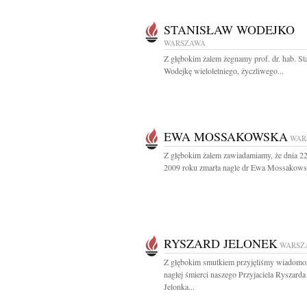
STANISŁAW WODEJKO
WARSZAWA
Z głębokim żalem żegnamy prof. dr. hab. St
Wodejkę wieloletniego, życzliwego...
EWA MOSSAKOWSKA
WAR
Z głębokim żalem zawiadamiamy, że dnia 22
2009 roku zmarła nagle dr Ewa Mossakowsk
RYSZARD JELONEK
WARSZ
Z głębokim smutkiem przyjęliśmy wiadomo
nagłej śmierci naszego Przyjaciela Ryszarda
Jelonka...