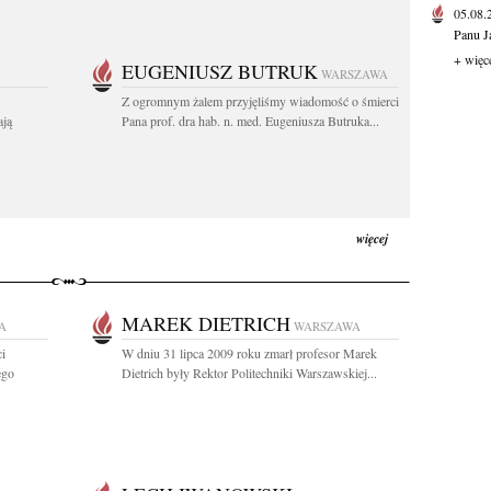
05.08
Panu J
+ więc
EUGENIUSZ BUTRUK
WARSZAWA
Z ogromnym żalem przyjęliśmy wiadomość o śmierci
ają
Pana prof. dra hab. n. med. Eugeniusza Butruka...
więcej
MAREK DIETRICH
A
WARSZAWA
i
W dniu 31 lipca 2009 roku zmarł profesor Marek
ego
Dietrich były Rektor Politechniki Warszawskiej...