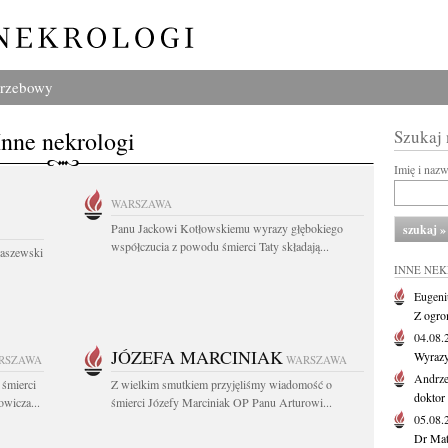
grzebowy
Inne nekrologi
Szukaj
Imię i naz
WARSZAWA
Panu Jackowi Kotłowskiemu wyrazy głębokiego
współczucia z powodu śmierci Taty składają...
łaszewski
INNE NE
Eugeni
Z ogro
04.08
JÓZEFA MARCINIAK
Wyrazy
RSZAWA
WARSZAWA
Andrze
 śmierci
Z wielkim smutkiem przyjęliśmy wiadomość o
doktor 
wicza...
śmierci Józefy Marciniak OP Panu Arturowi...
05.08
Dr Maty