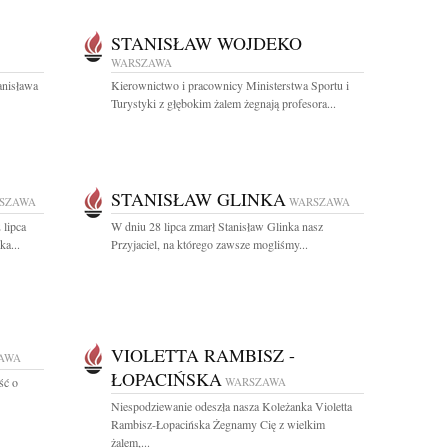
STANISŁAW WOJDEKO
WARSZAWA
anisława
Kierownictwo i pracownicy Ministerstwa Sportu i
Turystyki z głębokim żalem żegnają profesora...
STANISŁAW GLINKA
SZAWA
WARSZAWA
 lipca
W dniu 28 lipca zmarł Stanisław Glinka nasz
a...
Przyjaciel, na którego zawsze mogliśmy...
VIOLETTA RAMBISZ -
AWA
ŁOPACIŃSKA
ść o
WARSZAWA
Niespodziewanie odeszła nasza Koleżanka Violetta
Rambisz-Łopacińska Żegnamy Cię z wielkim
żalem,...