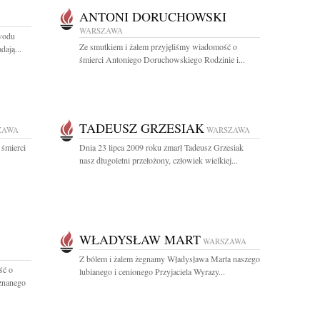
ANTONI DORUCHOWSKI
WARSZAWA
owodu
Ze smutkiem i żalem przyjęliśmy wiadomość o
ają...
śmierci Antoniego Doruchowskiego Rodzinie i...
TADEUSZ GRZESIAK
ZAWA
WARSZAWA
 śmierci
Dnia 23 lipca 2009 roku zmarł Tadeusz Grzesiak
nasz długoletni przełożony, człowiek wielkiej...
WŁADYSŁAW MART
WARSZAWA
Z bólem i żalem żegnamy Władysława Marta naszego
ść o
lubianego i cenionego Przyjaciela Wyrazy...
uznanego