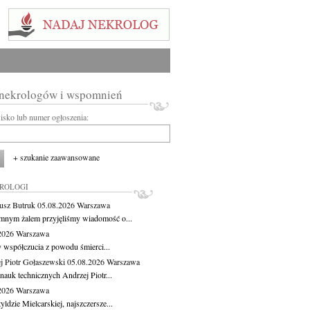
 nekrologów i wspomnień
wisko lub numer ogłoszenia:
+ szukanie zaawansowane
KROLOGI
usz Butruk
05.08.2026
Warszawa
mnym żalem przyjęliśmy wiadomość o...
.2026
Warszawa
 współczucia z powodu śmierci...
j Piotr Gołaszewski
05.08.2026
Warszawa
nauk technicznych Andrzej Piotr...
.2026
Warszawa
ldzie Mielcarskiej, najszczersze...