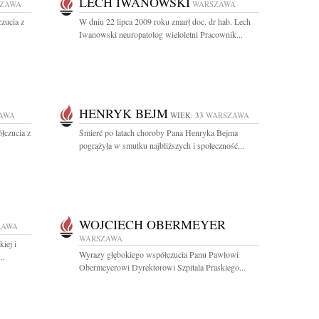
LECH IWANOWSKI
ZAWA
WARSZAWA
zucia z
W dniu 22 lipca 2009 roku zmarł doc. dr hab. Lech
Iwanowski neuropatolog wieloletni Pracownik...
HENRYK BEJM
AWA
WIEK: 33
WARSZAWA
łczucia z
Śmierć po latach choroby Pana Henryka Bejma
pogrążyła w smutku najbliższych i społeczność...
WOJCIECH OBERMEYER
ZAWA
WARSZAWA
iej i
Wyrazy głębokiego współczucia Panu Pawłowi
..
Obermeyerowi Dyrektorowi Szpitala Praskiego...