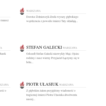
WARSZAWA
Dorotce Żołnierczyk-Zreda wyrazy głębokiego
 śmierci
współczucia z powodu śmierci Taty składają...
.
STEFAN GALECKI
WA
WARSZAWA
 Marek
Odszedł Stefan Galecki niezwykły Mąż, Ojciec
.
rodziny i nasz wierny Przyjaciel Łączymy się w
bólu...
PIOTR UŁASIUK
SZAWA
WARSZAWA
ość o
Z głębokim żalem przyjęliśmy wiadomość o
tragicznej śmierci Piotra Ułasiuka absolwenta
naszej...