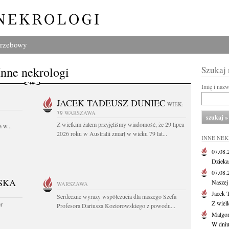
grzebowy
Inne nekrologi
Szukaj
Imię i naz
JACEK TADEUSZ DUNIEC
WIEK:
79
WARSZAWA
Z wielkim żalem przyjęliśmy wiadomość, że 29 lipca
 w...
2026 roku w Australii zmarł w wieku 79 lat...
INNE NE
07.08
Dziekan
07.08
SKA
Naszej 
WARSZAWA
Jacek 
Serdeczne wyrazy współczucia dla naszego Szefa
Z wiel
or
Profesora Dariusza Koziorowskiego z powodu...
Małgor
W dniu 