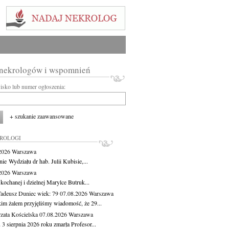
 nekrologów i wspomnień
wisko lub numer ogłoszenia:
+ szukanie zaawansowane
KROLOGI
.2026
Warszawa
ie Wydziału dr hab. Julii Kubisie,...
.2026
Warszawa
kochanej i dzielnej Marylce Butruk...
Tadeusz Duniec
wiek: 79
07.08.2026
Warszawa
kim żalem przyjęliśmy wiadomość, że 29...
zata Kościelska
07.08.2026
Warszawa
3 sierpnia 2026 roku zmarła Profesor...