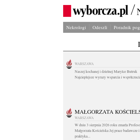
Nekrologi
Odeszli
Poradnik po
WARSZAWA
Naszej kochanej i dzielnej Marylce Butruk
Najcieplejsze wyrazy wsparcia i współczucia
MAŁGORZATA KOŚCIEL
WARSZAWA
W dniu 3 sierpnia 2026 roku zmarła Profes
Małgorzata Kościelska Jej prace badawcze i
praktyka...