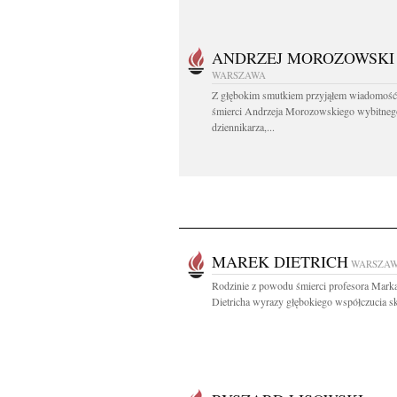
ANDRZEJ MOROZOWSKI
WARSZAWA
Z głębokim smutkiem przyjąłem wiadomość
śmierci Andrzeja Morozowskiego wybitneg
dziennikarza,...
MAREK DIETRICH
WARSZA
Rodzinie z powodu śmierci profesora Mark
Dietricha wyrazy głębokiego współczucia sk