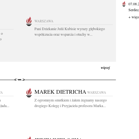
07.08
Serdec
+ więc
WARSZAWA
Pani Dziekanie Julii Kubisie wyrazy głębokiego
 o
współczucia oraz wsparcia i otuchy w...
o
więcej
MAREK DIETRICHA
WA
WARSZAWA
a
Z ogromnym smutkiem i żalem żegnamy naszego
łada...
drogiego Kolegę i Przyjaciela profesora Marka...