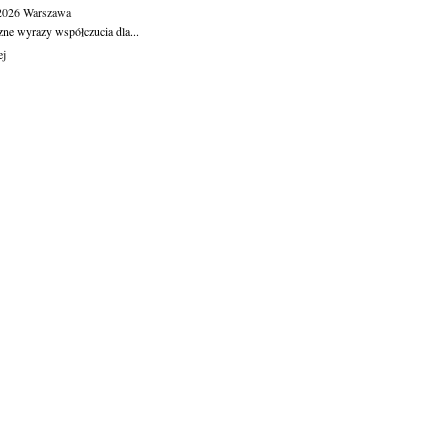
.2026
Warszawa
zne wyrazy współczucia dla...
ej