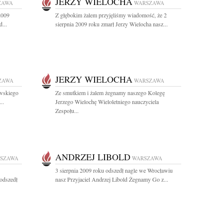
JERZY WIELOCHA
ZAWA
WARSZAWA
2009
Z głębokim żalem przyjęliśmy wiadomość, że 2
...
sierpnia 2009 roku zmarł Jerzy Wielocha nasz...
JERZY WIELOCHA
ZAWA
WARSZAWA
owskiego
Ze smutkiem i żalem żegnamy naszego Kolegę
..
Jerzego Wielochę Wieloletniego nauczyciela
Zespołu...
ANDRZEJ LIBOLD
SZAWA
WARSZAWA
3 sierpnia 2009 roku odszedł nagle we Wrocławiu
 odszedł
nasz Przyjaciel Andrzej Libold Żegnamy Go z...