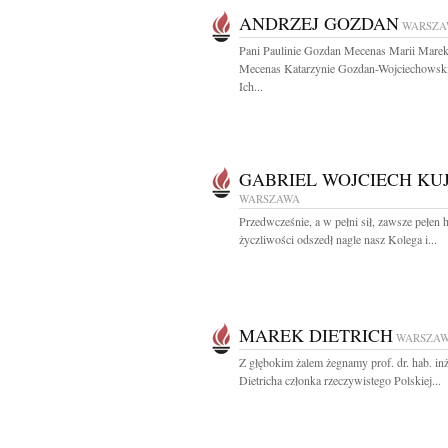
ANDRZEJ GOZDAN
WARSZA
Pani Paulinie Gozdan Mecenas Marii Mare
Mecenas Katarzynie Gozdan-Wojciechowski
Ich...
GABRIEL WOJCIECH KU
WARSZAWA
Przedwcześnie, a w pełni sił, zawsze pełen 
życzliwości odszedł nagle nasz Kolega i...
MAREK DIETRICH
WARSZA
Z głębokim żalem żegnamy prof. dr. hab. in
Dietricha członka rzeczywistego Polskiej...