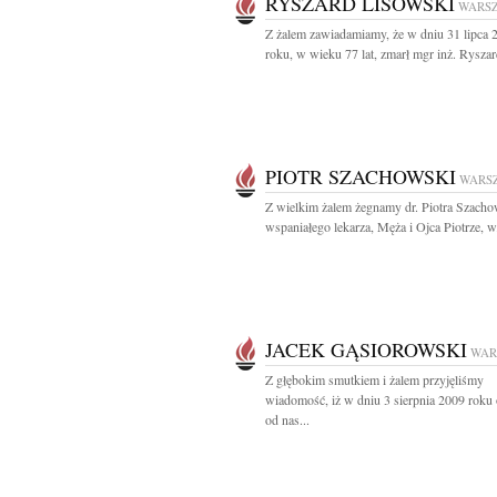
RYSZARD LISOWSKI
WARS
Z żalem zawiadamiamy, że w dniu 31 lipca 
roku, w wieku 77 lat, zmarł mgr inż. Ryszard
PIOTR SZACHOWSKI
WARS
Z wielkim żalem żegnamy dr. Piotra Szach
wspaniałego lekarza, Męża i Ojca Piotrze, w.
JACEK GĄSIOROWSKI
WAR
Z głębokim smutkiem i żalem przyjęliśmy
wiadomość, iż w dniu 3 sierpnia 2009 roku
od nas...