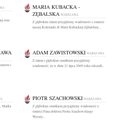
MARIA KUBACKA -
WA
ZĘBALSKA
k
WARSZAWA
ej oraz
Z głębokim żalem przyjęliśmy wiadomość o śmierci
naszej Koleżanki dr Marii Kubackiej-Zębalskiej...
JAWA
ADAM ZAWISTOWSKI
WARSZAWA
Z żalem i głębokim smutkiem przyjęliśmy
humoru i
wiadomość, że w dniu 21 lipca 2009 roku odszedł...
PIOTR SZACHOWSKI
WA
WARSZAWA
ż. Marka
Z głębokim smutkiem przyjęliśmy wiadomość o
śmierci Pana doktora Piotra Szachowskiego
Wyrazy...