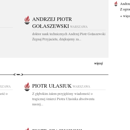
Andrz
Z ogro
+ więc
ANDRZEJ PIOTR
GOŁASZEWSKI
WARSZAWA
doktor nauk technicznych Andrzej Piotr Gołaszewski
Żegnaj Przyjacielu, dziękujemy za...
więcej
PIOTR UŁASIUK
SZAWA
WARSZAWA
ość o
Z głębokim żalem przyjęliśmy wiadomość o
tragicznej śmierci Piotra Ułasiuka absolwenta
naszej...