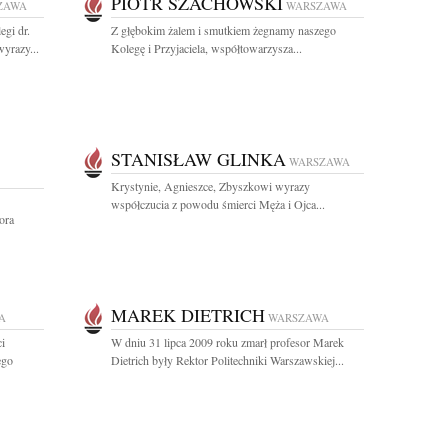
PIOTR SZACHOWSKI
ZAWA
WARSZAWA
egi dr.
Z głębokim żalem i smutkiem żegnamy naszego
yrazy...
Kolegę i Przyjaciela, współtowarzysza...
STANISŁAW GLINKA
WARSZAWA
Krystynie, Agnieszce, Zbyszkowi wyrazy
współczucia z powodu śmierci Męża i Ojca...
ora
MAREK DIETRICH
A
WARSZAWA
i
W dniu 31 lipca 2009 roku zmarł profesor Marek
ego
Dietrich były Rektor Politechniki Warszawskiej...