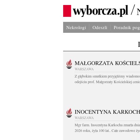
Nekrologi
Odeszli
Poradnik po
MAŁGORZATA KOŚCIEL
WARSZAWA
Z głębokim smutkiem przyjęliśmy wiadomo
odejściu prof. Małgorzaty Kościelskiej cenio
INOCENTYNA KARKOC
WARSZAWA
Mgr farm. Inocentyna Karkocha zmarła dnia
2026 roku, żyła 100 lat.. Całe zawodowe życ