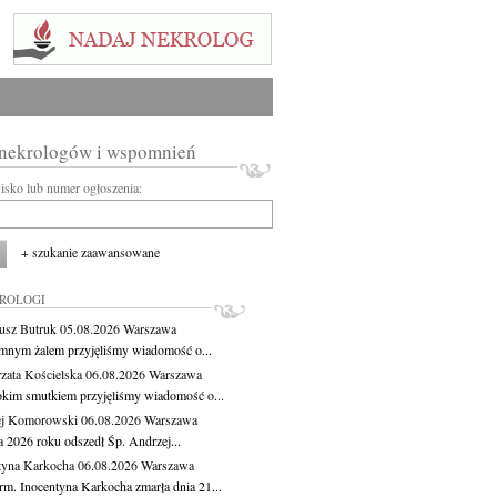
 nekrologów i wspomnień
wisko lub numer ogłoszenia:
+ szukanie zaawansowane
KROLOGI
usz Butruk
05.08.2026
Warszawa
mnym żalem przyjęliśmy wiadomość o...
zata Kościelska
06.08.2026
Warszawa
okim smutkiem przyjęliśmy wiadomość o...
ej Komorowski
06.08.2026
Warszawa
a 2026 roku odszedł Śp. Andrzej...
tyna Karkocha
06.08.2026
Warszawa
rm. Inocentyna Karkocha zmarła dnia 21...