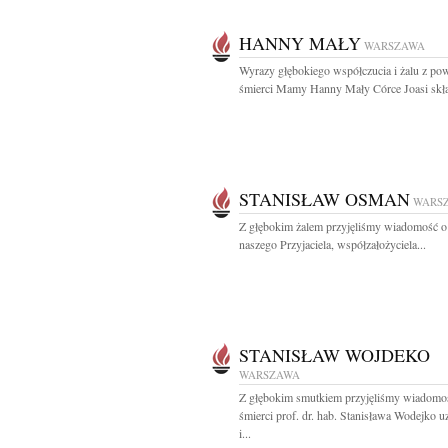
HANNY MAŁY
WARSZAWA
Wyrazy głębokiego współczucia i żalu z p
śmierci Mamy Hanny Mały Córce Joasi skład
STANISŁAW OSMAN
WARS
Z głębokim żalem przyjęliśmy wiadomość o
naszego Przyjaciela, współzałożyciela...
STANISŁAW WOJDEKO
WARSZAWA
Z głębokim smutkiem przyjęliśmy wiadomo
śmierci prof. dr. hab. Stanisława Wodejko 
i...