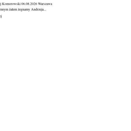
ej Komorowski
06.08.2026
Warszawa
mnym żalem żegnamy Andrzeja...
ej