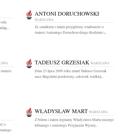
ANTONI DORUCHOWSKI
WARSZAWA
owodu
Ze smutkiem i żalem przyjęliśmy wiadomość o
ają...
śmierci Antoniego Doruchowskiego Rodzinie i...
TADEUSZ GRZESIAK
ZAWA
WARSZAWA
 śmierci
Dnia 23 lipca 2009 roku zmarł Tadeusz Grzesiak
nasz długoletni przełożony, człowiek wielkiej...
WŁADYSŁAW MART
WARSZAWA
Z bólem i żalem żegnamy Władysława Marta naszego
ść o
lubianego i cenionego Przyjaciela Wyrazy...
uznanego