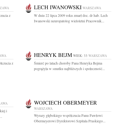
LECH IWANOWSKI
ZAWA
WARSZAWA
zucia z
W dniu 22 lipca 2009 roku zmarł doc. dr hab. Lech
Iwanowski neuropatolog wieloletni Pracownik...
HENRYK BEJM
AWA
WIEK: 33
WARSZAWA
łczucia z
Śmierć po latach choroby Pana Henryka Bejma
pogrążyła w smutku najbliższych i społeczność...
WOJCIECH OBERMEYER
ZAWA
WARSZAWA
iej i
Wyrazy głębokiego współczucia Panu Pawłowi
..
Obermeyerowi Dyrektorowi Szpitala Praskiego...