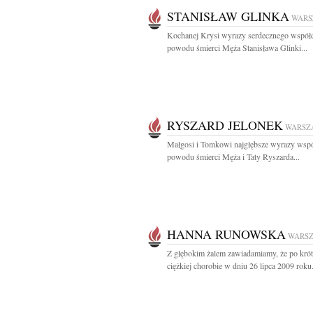
STANISŁAW GLINKA
WARS
Kochanej Krysi wyrazy serdecznego współc
powodu śmierci Męża Stanisława Glinki...
RYSZARD JELONEK
WARSZ
Małgosi i Tomkowi najgłębsze wyrazy wspó
powodu śmierci Męża i Taty Ryszarda...
HANNA RUNOWSKA
WARS
Z głębokim żalem zawiadamiamy, że po krótk
ciężkiej chorobie w dniu 26 lipca 2009 roku.