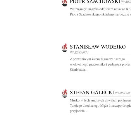
PIOTR SZACHOWSKI
WARS
Wstrząśnięci nagłym odejściem naszego Kol
Piotra Szachowskiego składamy serdeczne w
STANISŁAW WODEJKO
WARSZAWA
Z prawdziwym żalem żegnamy naszego
wieloletniego pracownika i pedagoga profes
Stanisława...
STEFAN GALECKI
WARSZAW
Murko w tych smutnych chwilach po śmierc
Twojego ukochanego Męża i naszego drogi
przyjaciela...