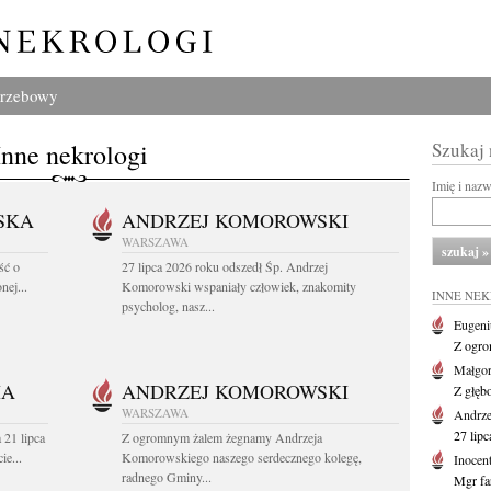
grzebowy
Inne nekrologi
Szukaj
Imię i naz
SKA
ANDRZEJ KOMOROWSKI
WARSZAWA
ść o
27 lipca 2026 roku odszedł Śp. Andrzej
nej...
Komorowski wspaniały człowiek, znakomity
INNE NE
psycholog, nasz...
Eugeni
Z ogro
Małgor
HA
ANDRZEJ KOMOROWSKI
Z głęb
WARSZAWA
Andrz
27 lipc
 21 lipca
Z ogromnym żalem żegnamy Andrzeja
ie...
Komorowskiego naszego serdecznego kolegę,
Inocen
radnego Gminy...
Mgr fa