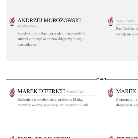
ANDRZEJ MOROZOWSKI
WARSZAWA
WARSZAWA
Pani Dziekanie
Z głębokim smutkiem przyjąłem wiadomość o
współczucia or
śmierci Andrzeja Morozowskiego wybitnego
dziennikarza,...
MAREK DIETRICH
MAREK 
WARSZAWA
Rodzinie z powodu śmierci profesora Marka
Z ogromnym sm
Dietricha wyrazy głębokiego współczucia składa...
drogiego Koleg