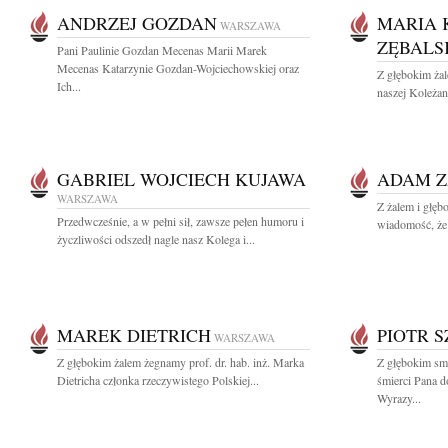
ANDRZEJ GOZDAN
MARIA 
WARSZAWA
ZĘBALS
Pani Paulinie Gozdan Mecenas Marii Marek
Mecenas Katarzynie Gozdan-Wojciechowskiej oraz
Z głębokim ża
Ich...
naszej Koleżan
GABRIEL WOJCIECH KUJAWA
ADAM Z
WARSZAWA
Z żalem i głęb
Przedwcześnie, a w pełni sił, zawsze pełen humoru i
wiadomość, że 
życzliwości odszedł nagle nasz Kolega i...
MAREK DIETRICH
PIOTR 
WARSZAWA
Z głębokim żalem żegnamy prof. dr. hab. inż. Marka
Z głębokim sm
Dietricha członka rzeczywistego Polskiej...
śmierci Pana d
Wyrazy...