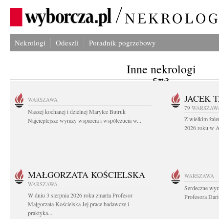
Nekrologi
Odeszli
Poradnik pogrzebowy
Inne nekrologi
JACEK 
WARSZAWA
79
WARSZAW
Naszej kochanej i dzielnej Marylce Butruk
Z wielkim żale
Najcieplejsze wyrazy wsparcia i współczucia w...
2026 roku w Au
MAŁGORZATA KOŚCIELSKA
WARSZAWA
WARSZAWA
Serdeczne wyr
W dniu 3 sierpnia 2026 roku zmarła Profesor
Profesora Dar
Małgorzata Kościelska Jej prace badawcze i
praktyka...