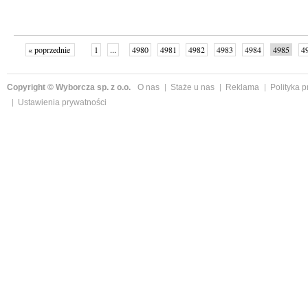
« poprzednie
1
...
4980
4981
4982
4983
4984
4985
4
...
4999
następne »
Copyright © Wyborcza sp. z o.o.
O nas
Staże u nas
Reklama
Polityka 
Ustawienia prywatności