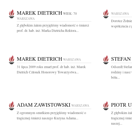
MAREK DIETRICH
WIEK: 70
WARSZAWA
WARSZAWA
Dorotce Żołni
Z głębokim żalem przyjęliśmy wiadomość o śmierci
współczucia z 
prof. dr. hab. inż. Marka Dietricha Rektora...
MAREK DIETRICH
STEFAN
WARSZAWA
31 lipca 2009 roku zmarł prof. dr hab. inż. Marek
Odszedł Stefan
Dietrich Członek Honorowy Towarzystwa...
rodziny i nasz
bólu...
ADAM ZAWISTOWSKI
PIOTR 
WARSZAWA
Z ogromnym smutkiem przyjęliśmy wiadomość o
Z głębokim ża
tragicznej śmierci naszego Kuzyna Adama...
tragicznej śmi
naszej...