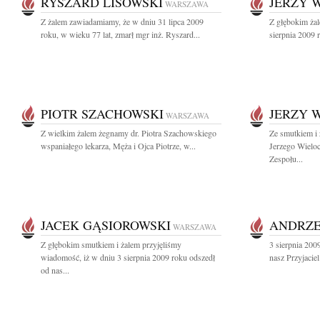
RYSZARD LISOWSKI
JERZY 
WARSZAWA
Z żalem zawiadamiamy, że w dniu 31 lipca 2009
Z głębokim ża
roku, w wieku 77 lat, zmarł mgr inż. Ryszard...
sierpnia 2009 
PIOTR SZACHOWSKI
JERZY 
WARSZAWA
Z wielkim żalem żegnamy dr. Piotra Szachowskiego
Ze smutkiem i
wspaniałego lekarza, Męża i Ojca Piotrze, w...
Jerzego Wieloc
Zespołu...
JACEK GĄSIOROWSKI
ANDRZE
WARSZAWA
Z głębokim smutkiem i żalem przyjęliśmy
3 sierpnia 200
wiadomość, iż w dniu 3 sierpnia 2009 roku odszedł
nasz Przyjacie
od nas...