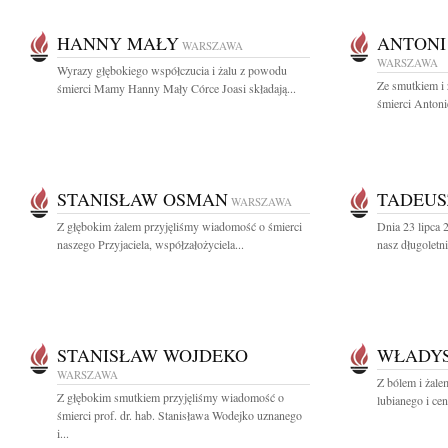
HANNY MAŁY
ANTONI
WARSZAWA
WARSZAWA
Wyrazy głębokiego współczucia i żalu z powodu
Ze smutkiem i
śmierci Mamy Hanny Mały Córce Joasi składają...
śmierci Antoni
STANISŁAW OSMAN
TADEUS
WARSZAWA
Z głębokim żalem przyjęliśmy wiadomość o śmierci
Dnia 23 lipca 
naszego Przyjaciela, współzałożyciela...
nasz długoletni
STANISŁAW WOJDEKO
WŁADY
WARSZAWA
Z bólem i żal
Z głębokim smutkiem przyjęliśmy wiadomość o
lubianego i ce
śmierci prof. dr. hab. Stanisława Wodejko uznanego
i...