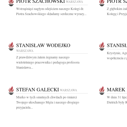
PIOTR SZACHOWSKI
PIOTR 
WARSZAWA
Wstrząśnięci nagłym odejściem naszego Kolegi dr.
Z głębokim ża
Piotra Szachowskiego składamy serdeczne wyrazy...
Kolegę i Przyj
STANISŁAW WODEJKO
STANIS
WARSZAWA
Krystynie, Ag
Z prawdziwym żalem żegnamy naszego
współczucia z 
wieloletniego pracownika i pedagoga profesora
Stanisława...
STEFAN GALECKI
MAREK 
WARSZAWA
Murko w tych smutnych chwilach po śmierci
W dniu 31 lipc
Twojego ukochanego Męża i naszego drogiego
Dietrich były 
przyjaciela...