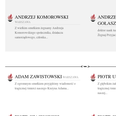
ANDRZEJ KOMOROWSKI
ANDRZE
WARSZAWA
GOŁASZ
Z wielkim smutkiem żegnamy Andrzeja
doktor nauk te
Komorowskiego społecznika, działacza
Żegnaj Przyjaci
samorządowego, członka...
ADAM ZAWISTOWSKI
PIOTR 
WARSZAWA
Z ogromnym smutkiem przyjęliśmy wiadomość o
Z głębokim ża
tragicznej śmierci naszego Kuzyna Adama...
tragicznej śmi
naszej...