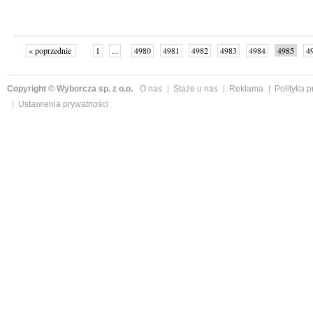
« poprzednie
1
...
4980
4981
4982
4983
4984
4985
4
...
4998
następne »
Copyright © Wyborcza sp. z o.o.
O nas
Staże u nas
Reklama
Polityka 
Ustawienia prywatności