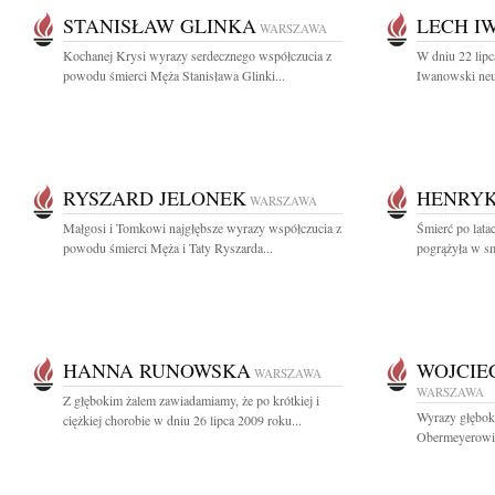
STANISŁAW GLINKA
LECH I
WARSZAWA
Kochanej Krysi wyrazy serdecznego współczucia z
W dniu 22 lipc
powodu śmierci Męża Stanisława Glinki...
Iwanowski neur
RYSZARD JELONEK
HENRYK
WARSZAWA
Małgosi i Tomkowi najgłębsze wyrazy współczucia z
Śmierć po lat
powodu śmierci Męża i Taty Ryszarda...
pogrążyła w sm
HANNA RUNOWSKA
WOJCIE
WARSZAWA
WARSZAWA
Z głębokim żalem zawiadamiamy, że po krótkiej i
Wyrazy głębok
ciężkiej chorobie w dniu 26 lipca 2009 roku...
Obermeyerowi 