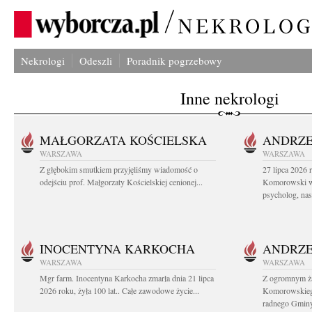
Nekrologi
Odeszli
Poradnik pogrzebowy
Inne nekrologi
MAŁGORZATA KOŚCIELSKA
ANDRZE
WARSZAWA
WARSZAWA
Z głębokim smutkiem przyjęliśmy wiadomość o
27 lipca 2026 
odejściu prof. Małgorzaty Kościelskiej cenionej...
Komorowski ws
psycholog, nasz
INOCENTYNA KARKOCHA
ANDRZE
WARSZAWA
WARSZAWA
Mgr farm. Inocentyna Karkocha zmarła dnia 21 lipca
Z ogromnym ż
2026 roku, żyła 100 lat.. Całe zawodowe życie...
Komorowskiego
radnego Gminy