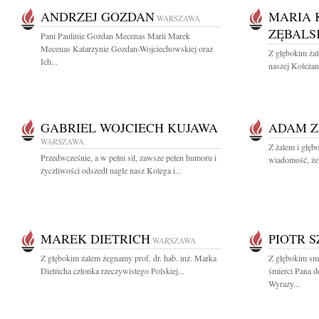
ANDRZEJ GOZDAN
MARIA 
WARSZAWA
ZĘBALS
Pani Paulinie Gozdan Mecenas Marii Marek
Mecenas Katarzynie Gozdan-Wojciechowskiej oraz
Z głębokim ża
Ich...
naszej Koleżan
GABRIEL WOJCIECH KUJAWA
ADAM Z
WARSZAWA
Z żalem i głęb
Przedwcześnie, a w pełni sił, zawsze pełen humoru i
wiadomość, że 
życzliwości odszedł nagle nasz Kolega i...
MAREK DIETRICH
PIOTR 
WARSZAWA
Z głębokim żalem żegnamy prof. dr. hab. inż. Marka
Z głębokim sm
Dietricha członka rzeczywistego Polskiej...
śmierci Pana d
Wyrazy...