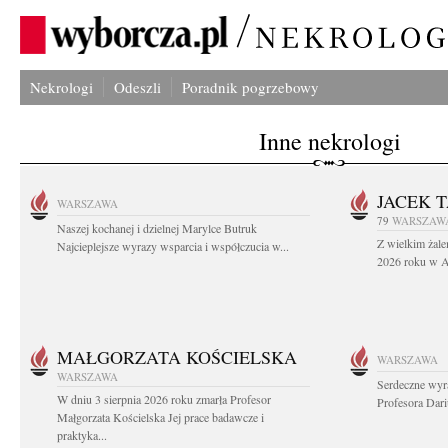
Nekrologi
Odeszli
Poradnik pogrzebowy
Inne nekrologi
JACEK 
WARSZAWA
79
WARSZAW
Naszej kochanej i dzielnej Marylce Butruk
Z wielkim żale
Najcieplejsze wyrazy wsparcia i współczucia w...
2026 roku w Au
MAŁGORZATA KOŚCIELSKA
WARSZAWA
WARSZAWA
Serdeczne wyr
W dniu 3 sierpnia 2026 roku zmarła Profesor
Profesora Dar
Małgorzata Kościelska Jej prace badawcze i
praktyka...