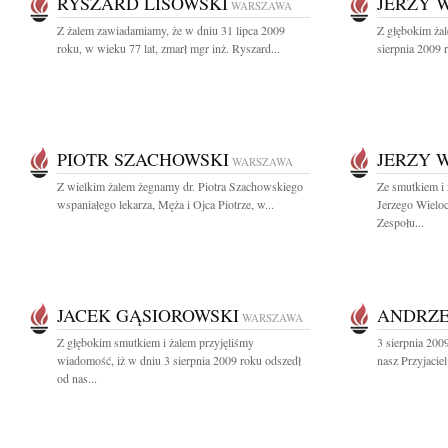
RYSZARD LISOWSKI
JERZY 
WARSZAWA
Z żalem zawiadamiamy, że w dniu 31 lipca 2009
Z głębokim ża
roku, w wieku 77 lat, zmarł mgr inż. Ryszard...
sierpnia 2009 
PIOTR SZACHOWSKI
JERZY 
WARSZAWA
Z wielkim żalem żegnamy dr. Piotra Szachowskiego
Ze smutkiem i
wspaniałego lekarza, Męża i Ojca Piotrze, w...
Jerzego Wieloc
Zespołu...
JACEK GĄSIOROWSKI
ANDRZE
WARSZAWA
Z głębokim smutkiem i żalem przyjęliśmy
3 sierpnia 200
wiadomość, iż w dniu 3 sierpnia 2009 roku odszedł
nasz Przyjacie
od nas...