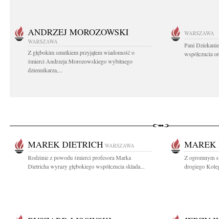
ANDRZEJ MOROZOWSKI
WARSZAWA
WARSZAWA
Pani Dziekanie
Z głębokim smutkiem przyjąłem wiadomość o
współczucia or
śmierci Andrzeja Morozowskiego wybitnego
dziennikarza,...
MAREK DIETRICH
MAREK 
WARSZAWA
Rodzinie z powodu śmierci profesora Marka
Z ogromnym sm
Dietricha wyrazy głębokiego współczucia składa...
drogiego Koleg