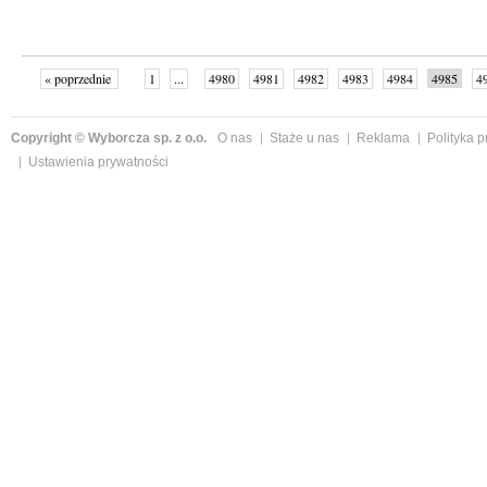
« poprzednie
1
...
4980
4981
4982
4983
4984
4985
4
...
4999
następne »
Copyright © Wyborcza sp. z o.o.
O nas
Staże u nas
Reklama
Polityka 
Ustawienia prywatności