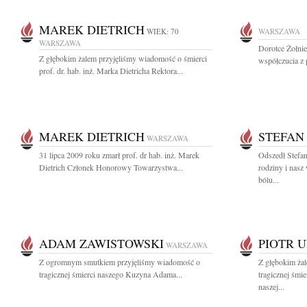
MAREK DIETRICH
WIEK: 70
WARSZAWA
WARSZAWA
Dorotce Żołni
Z głębokim żalem przyjęliśmy wiadomość o śmierci
współczucia z 
prof. dr. hab. inż. Marka Dietricha Rektora...
MAREK DIETRICH
STEFAN
WARSZAWA
31 lipca 2009 roku zmarł prof. dr hab. inż. Marek
Odszedł Stefan
Dietrich Członek Honorowy Towarzystwa...
rodziny i nasz
bólu...
ADAM ZAWISTOWSKI
PIOTR 
WARSZAWA
Z ogromnym smutkiem przyjęliśmy wiadomość o
Z głębokim ża
tragicznej śmierci naszego Kuzyna Adama...
tragicznej śmi
naszej...