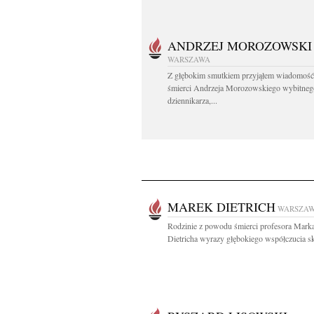
ANDRZEJ MOROZOWSKI
WARSZAWA
Z głębokim smutkiem przyjąłem wiadomość
śmierci Andrzeja Morozowskiego wybitneg
dziennikarza,...
MAREK DIETRICH
WARSZA
Rodzinie z powodu śmierci profesora Mark
Dietricha wyrazy głębokiego współczucia sk