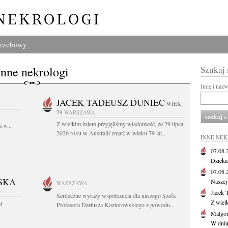
grzebowy
Inne nekrologi
Szukaj
Imię i naz
JACEK TADEUSZ DUNIEC
WIEK:
79
WARSZAWA
Z wielkim żalem przyjęliśmy wiadomość, że 29 lipca
 w...
2026 roku w Australii zmarł w wieku 79 lat...
INNE NE
07.08
Dziekan
07.08
SKA
Naszej 
WARSZAWA
Jacek 
Serdeczne wyrazy współczucia dla naszego Szefa
Z wiel
or
Profesora Dariusza Koziorowskiego z powodu...
Małgor
W dniu 