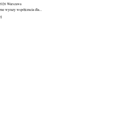
.2026
Warszawa
zne wyrazy współczucia dla...
ej