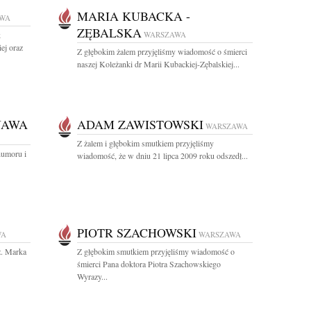
MARIA KUBACKA -
WA
ZĘBALSKA
k
WARSZAWA
ej oraz
Z głębokim żalem przyjęliśmy wiadomość o śmierci
naszej Koleżanki dr Marii Kubackiej-Zębalskiej...
JAWA
ADAM ZAWISTOWSKI
WARSZAWA
Z żalem i głębokim smutkiem przyjęliśmy
humoru i
wiadomość, że w dniu 21 lipca 2009 roku odszedł...
PIOTR SZACHOWSKI
WA
WARSZAWA
ż. Marka
Z głębokim smutkiem przyjęliśmy wiadomość o
śmierci Pana doktora Piotra Szachowskiego
Wyrazy...