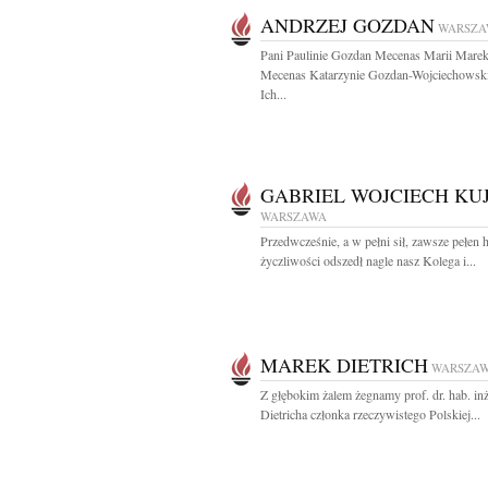
ANDRZEJ GOZDAN
WARSZA
Pani Paulinie Gozdan Mecenas Marii Mare
Mecenas Katarzynie Gozdan-Wojciechowski
Ich...
GABRIEL WOJCIECH KU
WARSZAWA
Przedwcześnie, a w pełni sił, zawsze pełen 
życzliwości odszedł nagle nasz Kolega i...
MAREK DIETRICH
WARSZA
Z głębokim żalem żegnamy prof. dr. hab. in
Dietricha członka rzeczywistego Polskiej...