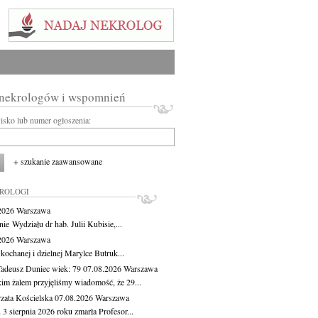
 nekrologów i wspomnień
wisko lub numer ogłoszenia:
+ szukanie zaawansowane
KROLOGI
.2026
Warszawa
ie Wydziału dr hab. Julii Kubisie,...
.2026
Warszawa
kochanej i dzielnej Marylce Butruk...
Tadeusz Duniec
wiek: 79
07.08.2026
Warszawa
kim żalem przyjęliśmy wiadomość, że 29...
zata Kościelska
07.08.2026
Warszawa
3 sierpnia 2026 roku zmarła Profesor...