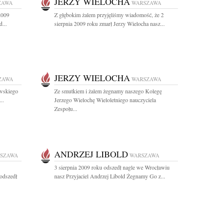
JERZY WIELOCHA
ZAWA
WARSZAWA
2009
Z głębokim żalem przyjęliśmy wiadomość, że 2
...
sierpnia 2009 roku zmarł Jerzy Wielocha nasz...
JERZY WIELOCHA
ZAWA
WARSZAWA
owskiego
Ze smutkiem i żalem żegnamy naszego Kolegę
..
Jerzego Wielochę Wieloletniego nauczyciela
Zespołu...
ANDRZEJ LIBOLD
SZAWA
WARSZAWA
3 sierpnia 2009 roku odszedł nagle we Wrocławiu
 odszedł
nasz Przyjaciel Andrzej Libold Żegnamy Go z...