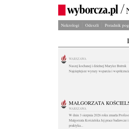
Nekrologi
Odeszli
Poradnik po
WARSZAWA
Naszej kochanej i dzielnej Marylce Butruk
Najcieplejsze wyrazy wsparcia i współczucia
MAŁGORZATA KOŚCIEL
WARSZAWA
W dniu 3 sierpnia 2026 roku zmarła Profes
Małgorzata Kościelska Jej prace badawcze i
praktyka...