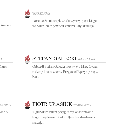
WARSZAWA
Dorotce Żołnierczyk-Zreda wyrazy głębokiego
 śmierci
współczucia z powodu śmierci Taty składają...
.
STEFAN GALECKI
WA
WARSZAWA
 Marek
Odszedł Stefan Galecki niezwykły Mąż, Ojciec
.
rodziny i nasz wierny Przyjaciel Łączymy się w
bólu...
PIOTR UŁASIUK
SZAWA
WARSZAWA
ość o
Z głębokim żalem przyjęliśmy wiadomość o
tragicznej śmierci Piotra Ułasiuka absolwenta
naszej...