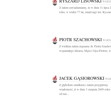
RYSZARD LISOWSKI
WARS
Z żalem zawiadamiamy, że w dniu 31 lipca 
roku, w wieku 77 lat, zmarł mgr inż. Ryszard
PIOTR SZACHOWSKI
WARS
Z wielkim żalem żegnamy dr. Piotra Szach
wspaniałego lekarza, Męża i Ojca Piotrze, w.
JACEK GĄSIOROWSKI
WAR
Z głębokim smutkiem i żalem przyjęliśmy
wiadomość, iż w dniu 3 sierpnia 2009 roku
od nas...