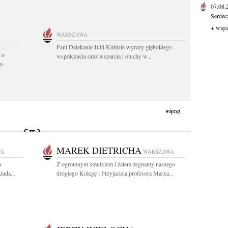
07.08
Serdec
+ więc
WARSZAWA
Pani Dziekanie Julii Kubisie wyrazy głębokiego
 o
współczucia oraz wsparcia i otuchy w...
o
więcej
MAREK DIETRICHA
WA
WARSZAWA
a
Z ogromnym smutkiem i żalem żegnamy naszego
łada...
drogiego Kolegę i Przyjaciela profesora Marka...