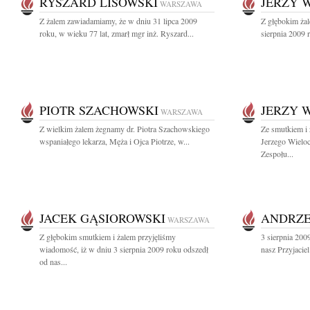
RYSZARD LISOWSKI
JERZY 
WARSZAWA
Z żalem zawiadamiamy, że w dniu 31 lipca 2009
Z głębokim ża
roku, w wieku 77 lat, zmarł mgr inż. Ryszard...
sierpnia 2009 
PIOTR SZACHOWSKI
JERZY 
WARSZAWA
Z wielkim żalem żegnamy dr. Piotra Szachowskiego
Ze smutkiem i
wspaniałego lekarza, Męża i Ojca Piotrze, w...
Jerzego Wieloc
Zespołu...
JACEK GĄSIOROWSKI
ANDRZE
WARSZAWA
Z głębokim smutkiem i żalem przyjęliśmy
3 sierpnia 200
wiadomość, iż w dniu 3 sierpnia 2009 roku odszedł
nasz Przyjacie
od nas...