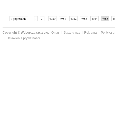
« poprzednie
1
...
4980
4981
4982
4983
4984
4985
4
...
4999
następne »
Copyright © Wyborcza sp. z o.o.
O nas
Staże u nas
Reklama
Polityka 
Ustawienia prywatności