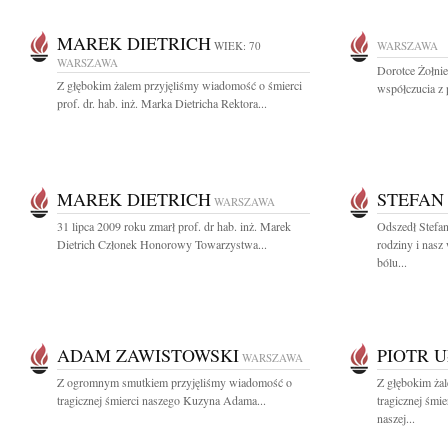
MAREK DIETRICH
WIEK: 70
WARSZAWA
WARSZAWA
Dorotce Żołni
Z głębokim żalem przyjęliśmy wiadomość o śmierci
współczucia z 
prof. dr. hab. inż. Marka Dietricha Rektora...
MAREK DIETRICH
STEFAN
WARSZAWA
31 lipca 2009 roku zmarł prof. dr hab. inż. Marek
Odszedł Stefan
Dietrich Członek Honorowy Towarzystwa...
rodziny i nasz
bólu...
ADAM ZAWISTOWSKI
PIOTR 
WARSZAWA
Z ogromnym smutkiem przyjęliśmy wiadomość o
Z głębokim ża
tragicznej śmierci naszego Kuzyna Adama...
tragicznej śmi
naszej...