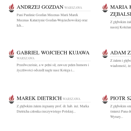
ANDRZEJ GOZDAN
MARIA 
WARSZAWA
ZĘBALS
Pani Paulinie Gozdan Mecenas Marii Marek
Mecenas Katarzynie Gozdan-Wojciechowskiej oraz
Z głębokim ża
Ich...
naszej Koleżan
GABRIEL WOJCIECH KUJAWA
ADAM Z
WARSZAWA
Z żalem i głęb
Przedwcześnie, a w pełni sił, zawsze pełen humoru i
wiadomość, że 
życzliwości odszedł nagle nasz Kolega i...
MAREK DIETRICH
PIOTR 
WARSZAWA
Z głębokim żalem żegnamy prof. dr. hab. inż. Marka
Z głębokim sm
Dietricha członka rzeczywistego Polskiej...
śmierci Pana d
Wyrazy...