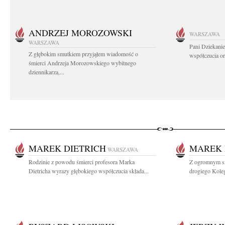
ANDRZEJ MOROZOWSKI
WARSZAWA
WARSZAWA
Pani Dziekanie
Z głębokim smutkiem przyjąłem wiadomość o
współczucia or
śmierci Andrzeja Morozowskiego wybitnego
dziennikarza,...
MAREK DIETRICH
MAREK 
WARSZAWA
Rodzinie z powodu śmierci profesora Marka
Z ogromnym sm
Dietricha wyrazy głębokiego współczucia składa...
drogiego Koleg