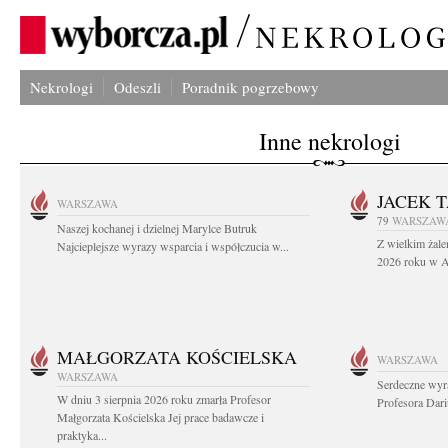
Nekrologi
Odeszli
Poradnik pogrzebowy
Inne nekrologi
JACEK 
WARSZAWA
79
WARSZAW
Naszej kochanej i dzielnej Marylce Butruk
Z wielkim żale
Najcieplejsze wyrazy wsparcia i współczucia w...
2026 roku w Au
MAŁGORZATA KOŚCIELSKA
WARSZAWA
WARSZAWA
Serdeczne wyr
W dniu 3 sierpnia 2026 roku zmarła Profesor
Profesora Dar
Małgorzata Kościelska Jej prace badawcze i
praktyka...