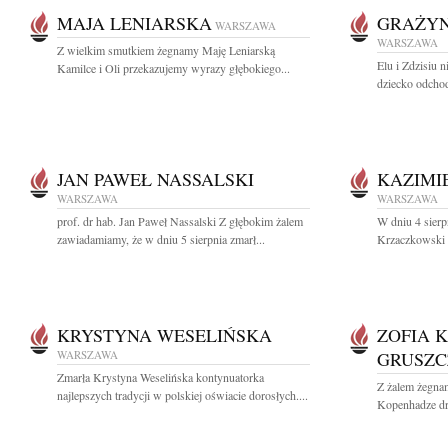
MAJA LENIARSKA
GRAŻYN
WARSZAWA
WARSZAWA
Z wielkim smutkiem żegnamy Maję Leniarską
Elu i Zdzisiu n
Kamilce i Oli przekazujemy wyrazy głębokiego...
dziecko odchod
JAN PAWEŁ NASSALSKI
KAZIMI
WARSZAWA
WARSZAWA
prof. dr hab. Jan Paweł Nassalski Z głębokim żalem
W dniu 4 sierp
zawiadamiamy, że w dniu 5 sierpnia zmarł...
Krzaczkowski P
KRYSTYNA WESELIŃSKA
ZOFIA 
WARSZAWA
GRUSZ
Zmarła Krystyna Weselińska kontynuatorka
Z żalem żegnam
najlepszych tradycji w polskiej oświacie dorosłych....
Kopenhadze dr 