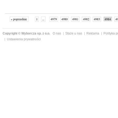
« poprzednie
1
...
4979
4980
4981
4982
4983
4984
4
...
4999
następne »
Copyright © Wyborcza sp. z o.o.
O nas
Staże u nas
Reklama
Polityka 
Ustawienia prywatności