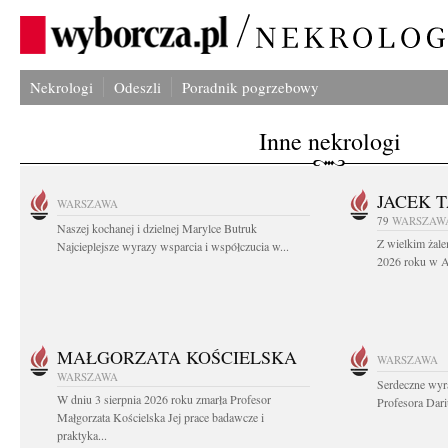
Nekrologi
Odeszli
Poradnik pogrzebowy
Inne nekrologi
JACEK 
WARSZAWA
79
WARSZAW
Naszej kochanej i dzielnej Marylce Butruk
Z wielkim żale
Najcieplejsze wyrazy wsparcia i współczucia w...
2026 roku w Au
MAŁGORZATA KOŚCIELSKA
WARSZAWA
WARSZAWA
Serdeczne wyr
W dniu 3 sierpnia 2026 roku zmarła Profesor
Profesora Dar
Małgorzata Kościelska Jej prace badawcze i
praktyka...