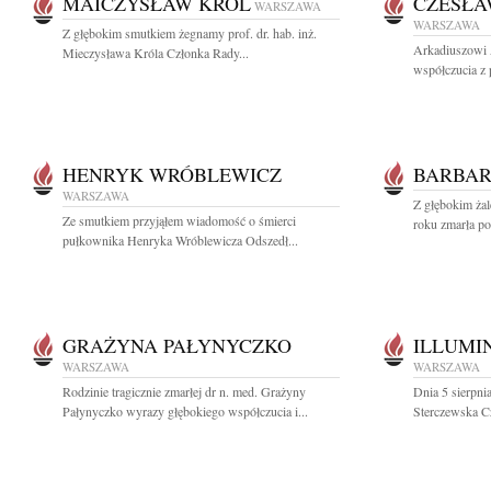
MAICZYSŁAW KRÓL
CZESŁA
WARSZAWA
WARSZAWA
Z głębokim smutkiem żegnamy prof. dr. hab. inż.
Arkadiuszowi 
Mieczysława Króla Członka Rady...
współczucia z 
HENRYK WRÓBLEWICZ
BARBAR
WARSZAWA
Z głębokim żal
Ze smutkiem przyjąłem wiadomość o śmierci
roku zmarła po 
pułkownika Henryka Wróblewicza Odszedł...
GRAŻYNA PAŁYNYCZKO
ILLUMI
WARSZAWA
WARSZAWA
Rodzinie tragicznie zmarłej dr n. med. Grażyny
Dnia 5 sierpni
Pałynyczko wyrazy głębokiego współczucia i...
Sterczewska Cz