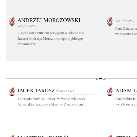
ANDRZEJ MOROZOWSKI
WARSZAWA
WARSZAWA
Pani Dziekanie
Z głębokim smutkiem przyjąłem wiadomość o
współczucia or
śmierci Andrzeja Morozowskiego wybitnego
dziennikarza,...
JACEK JAROSZ
ADAM Ł
WARSZAWA
4 sierpnia 2009 roku zmarł w Warszawie Jacek
Pani Elżbiecie
Jarosz aktor teatralny i filmowy Z ogromnym...
współczucia z