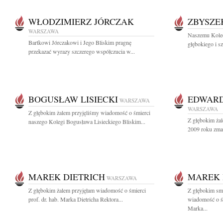
WŁODZIMIERZ JÓRCZAK
ZBYSZE
WARSZAWA
Naszemu Kole
Bartkowi Jórczakowi i Jego Bliskim pragnę
głębokiego i s
przekazać wyrazy szczerego współczucia w...
BOGUSŁAW LISIECKI
EDWARD
WARSZAWA
WARSZAWA
Z głębokim żalem przyjęliśmy wiadomość o śmierci
Z głębokim żal
naszego Kolegi Bogusława Lisieckiego Bliskim...
2009 roku zmar
MAREK DIETRICH
MAREK 
WARSZAWA
Z głębokim żalem przyjęłam wiadomość o śmierci
Z głębokim smu
prof. dr. hab. Marka Dietricha Rektora...
wiadomość o śmi
Marka...