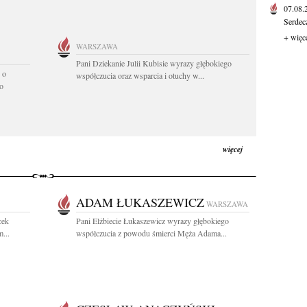
07.08
Serdec
+ więc
WARSZAWA
Pani Dziekanie Julii Kubisie wyrazy głębokiego
 o
współczucia oraz wsparcia i otuchy w...
o
więcej
ADAM ŁUKASZEWICZ
WARSZAWA
cek
Pani Elżbiecie Łukaszewicz wyrazy głębokiego
...
współczucia z powodu śmierci Męża Adama...