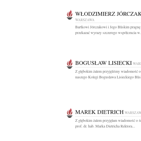
WŁODZIMIERZ JÓRCZA
WARSZAWA
Bartkowi Jórczakowi i Jego Bliskim pragnę
przekazać wyrazy szczerego współczucia w.
BOGUSŁAW LISIECKI
WAR
Z głębokim żalem przyjęliśmy wiadomość o
naszego Kolegi Bogusława Lisieckiego Blis
MAREK DIETRICH
WARSZA
Z głębokim żalem przyjęłam wiadomość o ś
prof. dr. hab. Marka Dietricha Rektora...