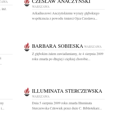
CZESŁAW ANACZYŃSKI
ZAWA
WARSZAWA
 inż.
Arkadiuszowi Anczyńskiemu wyrazy głębokiego
współczucia z powodu śmierci Ojca Czesława...
BARBARA SOBIESKA
WARSZAWA
Z głębokim żalem zawiadamiamy, że 4 sierpnia 2009
i
roku zmarła po długiej i ciężkiej chorobie...
..
ILLUMINATA STERCZEWSKA
WARSZAWA
yny
Dnia 5 sierpnia 2009 roku zmarła Illuminata
i...
Sterczewska Człowiek przez duże C. Bibliotekarz...