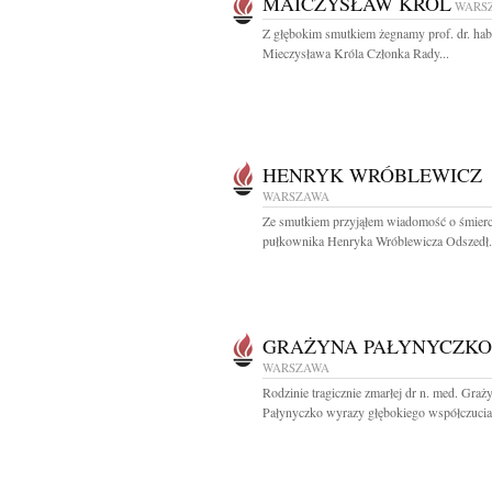
MAICZYSŁAW KRÓL
WARS
Z głębokim smutkiem żegnamy prof. dr. hab.
Mieczysława Króla Członka Rady...
HENRYK WRÓBLEWICZ
WARSZAWA
Ze smutkiem przyjąłem wiadomość o śmierc
pułkownika Henryka Wróblewicza Odszedł.
GRAŻYNA PAŁYNYCZKO
WARSZAWA
Rodzinie tragicznie zmarłej dr n. med. Graż
Pałynyczko wyrazy głębokiego współczucia 