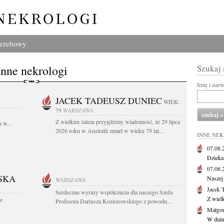
grzebowy
Inne nekrologi
Szukaj
Imię i naz
JACEK TADEUSZ DUNIEC
WIEK:
79
WARSZAWA
Z wielkim żalem przyjęliśmy wiadomość, że 29 lipca
 w...
2026 roku w Australii zmarł w wieku 79 lat...
INNE NE
07.08
Dziekan
07.08
SKA
Naszej 
WARSZAWA
Jacek 
Serdeczne wyrazy współczucia dla naszego Szefa
Z wiel
or
Profesora Dariusza Koziorowskiego z powodu...
Małgor
W dniu 