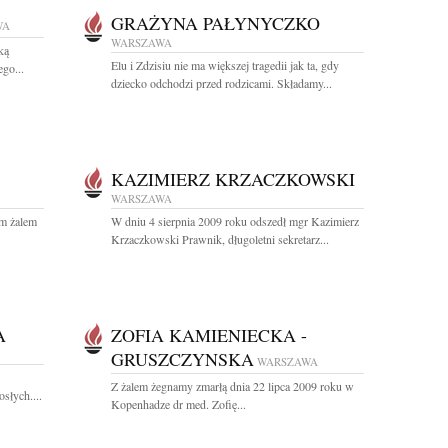
GRAŻYNA PAŁYNYCZKO
WA
WARSZAWA
ką
Elu i Zdzisiu nie ma większej tragedii jak ta, gdy
go...
dziecko odchodzi przed rodzicami. Składamy...
KAZIMIERZ KRZACZKOWSKI
WARSZAWA
im żalem
W dniu 4 sierpnia 2009 roku odszedł mgr Kazimierz
Krzaczkowski Prawnik, długoletni sekretarz...
A
ZOFIA KAMIENIECKA -
GRUSZCZYNSKA
WARSZAWA
Z żalem żegnamy zmarłą dnia 22 lipca 2009 roku w
osłych....
Kopenhadze dr med. Zofię...