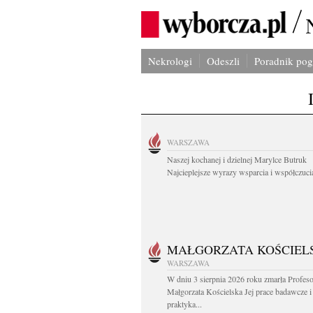
Nekrologi
Odeszli
Poradnik po
WARSZAWA
Naszej kochanej i dzielnej Marylce Butruk
Najcieplejsze wyrazy wsparcia i współczucia
MAŁGORZATA KOŚCIEL
WARSZAWA
W dniu 3 sierpnia 2026 roku zmarła Profes
Małgorzata Kościelska Jej prace badawcze i
praktyka...