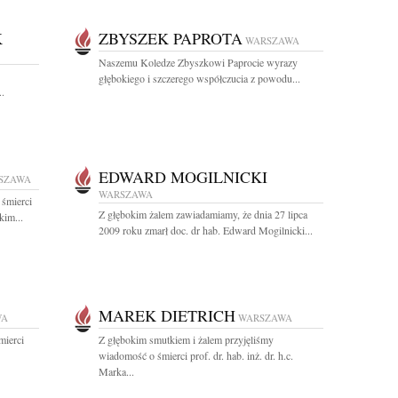
K
ZBYSZEK PAPROTA
WARSZAWA
Naszemu Koledze Zbyszkowi Paprocie wyrazy
głębokiego i szczerego współczucia z powodu...
..
EDWARD MOGILNICKI
SZAWA
WARSZAWA
 śmierci
Z głębokim żalem zawiadamiamy, że dnia 27 lipca
kim...
2009 roku zmarł doc. dr hab. Edward Mogilnicki...
MAREK DIETRICH
WA
WARSZAWA
mierci
Z głębokim smutkiem i żalem przyjęliśmy
wiadomość o śmierci prof. dr. hab. inż. dr. h.c.
Marka...