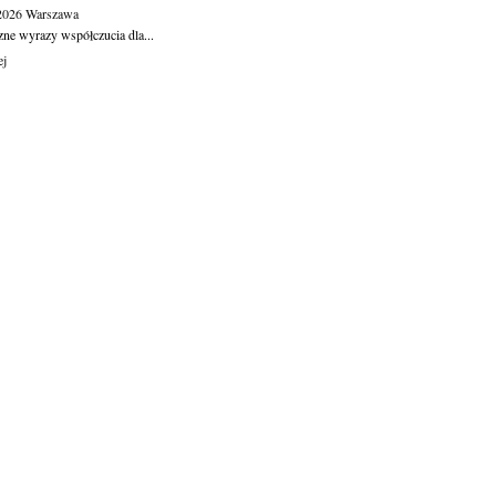
.2026
Warszawa
zne wyrazy współczucia dla...
ej