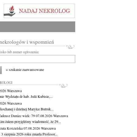
 nekrologów i wspomnień
wisko lub numer ogłoszenia:
+ szukanie zaawansowane
KROLOGI
.2026
Warszawa
ie Wydziału dr hab. Julii Kubisie,...
.2026
Warszawa
kochanej i dzielnej Marylce Butruk...
Tadeusz Duniec
wiek: 79
07.08.2026
Warszawa
kim żalem przyjęliśmy wiadomość, że 29...
zata Kościelska
07.08.2026
Warszawa
3 sierpnia 2026 roku zmarła Profesor...