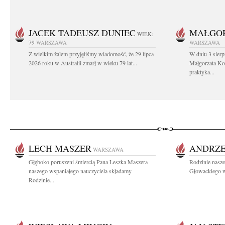
JACEK TADEUSZ DUNIEC
MAŁGOR
WIEK:
79
WARSZAWA
WARSZAWA
Z wielkim żalem przyjęliśmy wiadomość, że 29 lipca
W dniu 3 sierp
2026 roku w Australii zmarł w wieku 79 lat...
Małgorzata Koś
praktyka...
LECH MASZER
ANDRZE
WARSZAWA
Głęboko poruszeni śmiercią Pana Leszka Maszera
Rodzinie nasze
naszego wspaniałego nauczyciela składamy
Głowackiego w
Rodzinie...