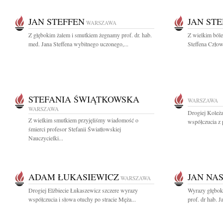
JAN STEFFEN
JAN ST
WARSZAWA
Z głębokim żalem i smutkiem żegnamy prof. dr. hab.
Z wielkim bóle
med. Jana Steffena wybitnego uczonego,...
Steffena Człowi
STEFANIA ŚWIĄTKOWSKA
WARSZAWA
WARSZAWA
Drogiej Koleż
Z wielkim smutkiem przyjęliśmy wiadomość o
współczucia z 
śmierci profesor Stefanii Światłowskiej
Nauczycielki...
ADAM ŁUKASIEWICZ
JAN NA
WARSZAWA
Drogiej Elżbiecie Łukaszewicz szczere wyrazy
Wyrazy głębok
współczucia i słowa otuchy po stracie Męża...
prof. dr hab. J