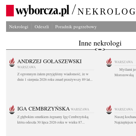
Nekrologi
Odeszli
Poradnik pogrzebowy
Inne nekrologi
ANDRZEJ GOŁASZEWSKI
WARSZAWA
WARSZAWA
Myślami jes
Z ogromnym żalem przyjęliśmy wiadomość, że w
Morozowską Ag
dniu 1 sierpnia 2026 roku zmarł przeżywszy 89 lat...
IGA CEMBRZYŃSKA
WARSZAWA
WARSZAWA
Z głębokim smutkiem żegnamy Igę Cembrzyńską
Naszej kochane
która odeszła 30 lipca 2026 roku w wieku 87...
Najcieplejsze 