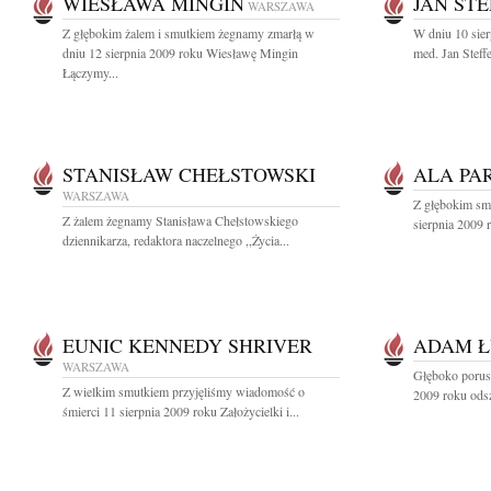
WIESŁAWA MINGIN
JAN ST
WARSZAWA
Z głębokim żalem i smutkiem żegnamy zmarłą w
W dniu 10 sier
dniu 12 sierpnia 2009 roku Wiesławę Mingin
med. Jan Steffe
Łączymy...
STANISŁAW CHEŁSTOWSKI
ALA PA
WARSZAWA
Z głębokim sm
Z żalem żegnamy Stanisława Chełstowskiego
sierpnia 2009 r
dziennikarza, redaktora naczelnego ,,Życia...
EUNIC KENNEDY SHRIVER
ADAM Ł
WARSZAWA
Głęboko porusz
Z wielkim smutkiem przyjęliśmy wiadomość o
2009 roku odsz
śmierci 11 sierpnia 2009 roku Założycielki i...