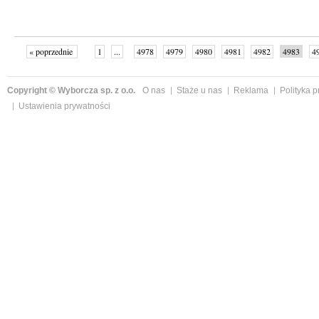
« poprzednie
1
...
4978
4979
4980
4981
4982
4983
4
...
4999
następne »
Copyright © Wyborcza sp. z o.o.
O nas
Staże u nas
Reklama
Polityka 
Ustawienia prywatności