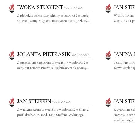
IWONA STUGIENT
JAN ST
WARSZAWA
Z głębokim żalem przyjęliśmy wiadomość o nagłej
W dniu 10 sie
śmierci Iwony Stugient nauczyciela naszej szkoły...
wieku 73 lat pr
JOLANTA PIETRASIK
JANINA
WARSZAWA
Z ogromnym smutkiem przyjęliśmy wiadomość o
Szanownym Pań
odejściu Jolanty Pietrasik Najbliższym składamy...
Kowalczyk najs
JAN STEFFEN
JAN ST
WARSZAWA
Z wielkim żalem przyjęliśmy wiadomość o śmierci
Z głębokim ża
prof. dra hab. n. med. Jana Steffena Wybitnego...
sierpnia 2009 
wieloletniego..