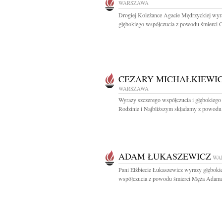
WARSZAWA
Drogiej Koleżance Agacie Mędrzyckiej wyr
głębokiego współczucia z powodu śmierci O
CEZARY MICHAŁKIEWI
WARSZAWA
Wyrazy szczerego współczucia i głębokiego
Rodzinie i Najbliższym składamy z powodu.
ADAM ŁUKASZEWICZ
WA
Pani Elżbiecie Łukaszewicz wyrazy głęboki
współczucia z powodu śmierci Męża Adama