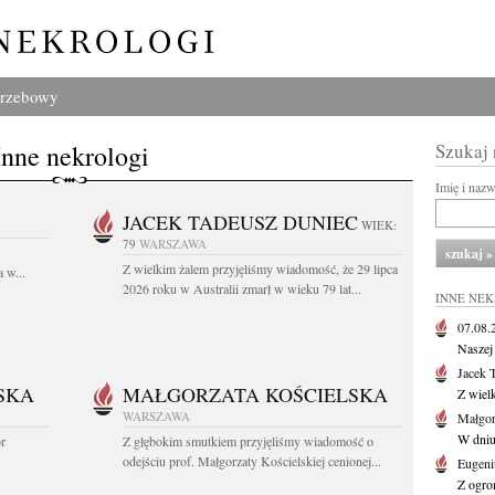
grzebowy
Inne nekrologi
Szukaj
Imię i naz
JACEK TADEUSZ DUNIEC
WIEK:
79
WARSZAWA
Z wielkim żalem przyjęliśmy wiadomość, że 29 lipca
 w...
2026 roku w Australii zmarł w wieku 79 lat...
INNE NE
07.08
Naszej 
Jacek 
SKA
MAŁGORZATA KOŚCIELSKA
Z wiel
WARSZAWA
Małgor
W dniu 
or
Z głębokim smutkiem przyjęliśmy wiadomość o
odejściu prof. Małgorzaty Kościelskiej cenionej...
Eugeni
Z ogro