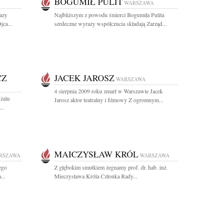
BOGUMIŁ PULIT
WARSZAWA
azy
Najbliższym z powodu śmierci Bogumiła Pulita
jca...
serdeczne wyrazy współczucia składają Zarząd...
CZ
JACEK JAROSZ
WARSZAWA
4 sierpnia 2009 roku zmarł w Warszawie Jacek
 żalu
Jarosz aktor teatralny i filmowy Z ogromnym...
..
MAICZYSŁAW KRÓL
RSZAWA
WARSZAWA
ego
Z głębokim smutkiem żegnamy prof. dr. hab. inż.
...
Mieczysława Króla Członka Rady...