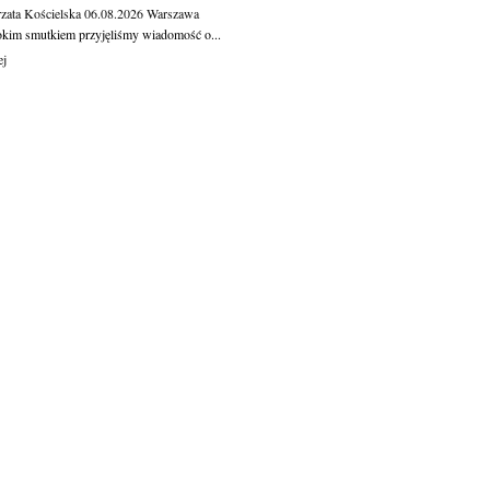
zata Kościelska
06.08.2026
Warszawa
okim smutkiem przyjęliśmy wiadomość o...
ej