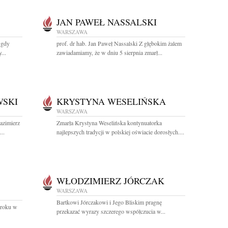
JAN PAWEŁ NASSALSKI
WARSZAWA
, gdy
prof. dr hab. Jan Paweł Nassalski Z głębokim żalem
...
zawiadamiamy, że w dniu 5 sierpnia zmarł...
WSKI
KRYSTYNA WESELIŃSKA
WARSZAWA
azimierz
Zmarła Krystyna Weselińska kontynuatorka
..
najlepszych tradycji w polskiej oświacie dorosłych....
WŁODZIMIERZ JÓRCZAK
WARSZAWA
Bartkowi Jórczakowi i Jego Bliskim pragnę
 roku w
przekazać wyrazy szczerego współczucia w...