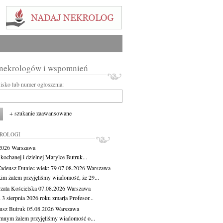
 nekrologów i wspomnień
wisko lub numer ogłoszenia:
+ szukanie zaawansowane
KROLOGI
.2026
Warszawa
kochanej i dzielnej Marylce Butruk...
Tadeusz Duniec
wiek: 79
07.08.2026
Warszawa
kim żalem przyjęliśmy wiadomość, że 29...
zata Kościelska
07.08.2026
Warszawa
3 sierpnia 2026 roku zmarła Profesor...
usz Butruk
05.08.2026
Warszawa
mnym żalem przyjęliśmy wiadomość o...