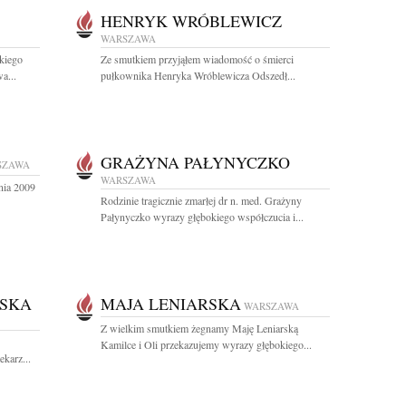
HENRYK WRÓBLEWICZ
WARSZAWA
kiego
Ze smutkiem przyjąłem wiadomość o śmierci
a...
pułkownika Henryka Wróblewicza Odszedł...
GRAŻYNA PAŁYNYCZKO
SZAWA
WARSZAWA
nia 2009
Rodzinie tragicznie zmarłej dr n. med. Grażyny
Pałynyczko wyrazy głębokiego współczucia i...
WSKA
MAJA LENIARSKA
WARSZAWA
Z wielkim smutkiem żegnamy Maję Leniarską
Kamilce i Oli przekazujemy wyrazy głębokiego...
karz...