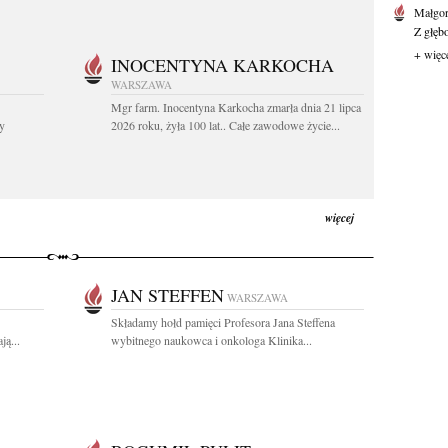
Małgor
Z głęb
+ więc
INOCENTYNA KARKOCHA
WARSZAWA
Mgr farm. Inocentyna Karkocha zmarła dnia 21 lipca
y
2026 roku, żyła 100 lat.. Całe zawodowe życie...
więcej
JAN STEFFEN
WARSZAWA
Składamy hołd pamięci Profesora Jana Steffena
ą...
wybitnego naukowca i onkologa Klinika...