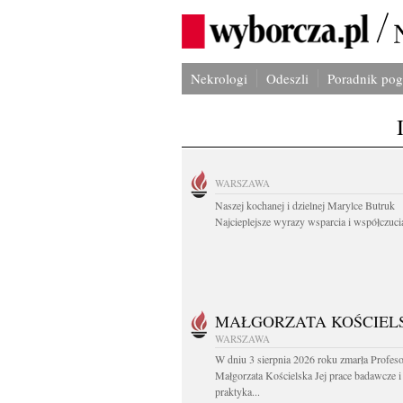
Nekrologi
Odeszli
Poradnik po
WARSZAWA
Naszej kochanej i dzielnej Marylce Butruk
Najcieplejsze wyrazy wsparcia i współczucia
MAŁGORZATA KOŚCIEL
WARSZAWA
W dniu 3 sierpnia 2026 roku zmarła Profes
Małgorzata Kościelska Jej prace badawcze i
praktyka...