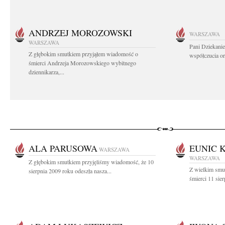
ANDRZEJ MOROZOWSKI
WARSZAWA
WARSZAWA
Pani Dziekanie
Z głębokim smutkiem przyjąłem wiadomość o
współczucia or
śmierci Andrzeja Morozowskiego wybitnego
dziennikarza,...
ALA PARUSOWA
EUNIC 
WARSZAWA
WARSZAWA
Z głębokim smutkiem przyjęliśmy wiadomość, że 10
Z wielkim smu
sierpnia 2009 roku odeszła nasza...
śmierci 11 sier