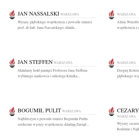
JAN NASSALSKI
WARSZAWA
WARSZAWA
Wyrazy głębokiego współczucia z powodu śmierci
Alinie Wierzb
prof. dr hab. Jana Nassalskiego składa...
współczucia z
JAN STEFFEN
WARSZAWA
WARSZAWA
Składamy hołd pamięci Profesora Jana Steffena
Drogiej Koleż
wybitnego naukowca i onkologa Klinika...
głębokiego wsp
BOGUMIŁ PULIT
CEZARY
WARSZAWA
WARSZAWA
Najbliższym z powodu śmierci Bogumiła Pulita
Wyrazy szczere
serdeczne wyrazy współczucia składają Zarząd...
Rodzinie i Naj