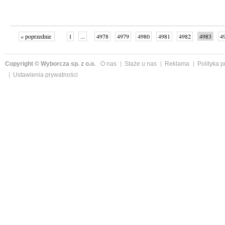
« poprzednie
1
...
4978
4979
4980
4981
4982
4983
4
...
4999
następne »
Copyright © Wyborcza sp. z o.o.
O nas
Staże u nas
Reklama
Polityka 
Ustawienia prywatności