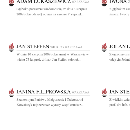
ADAM ŁUKASZEWICZ
IWONA 
WARSZAWA
Głęboko poruszeni wiadomością, że dnia 8 sierpnia
Z głębokim ża
2009 roku odszedł od nas na zawsze Przyjaciel...
śmierci Iwony S
JAN STEFFEN
JOLANT
WIEK: 73
WARSZAWA
W dniu 10 sierpnia 2009 roku zmarł w Warszawie w
Z ogromnym s
wieku 73 lat prof. dr hab. Jan Steffen członek...
odejściu Jolan
JANINA FILIPKOWSKA
JAN ST
WARSZAWA
Szanownym Państwu Małgorzacie i Tadeuszowi
Z wielkim żal
Kowalczyk najszczersze wyrazy współczucia z...
prof. dra hab. 