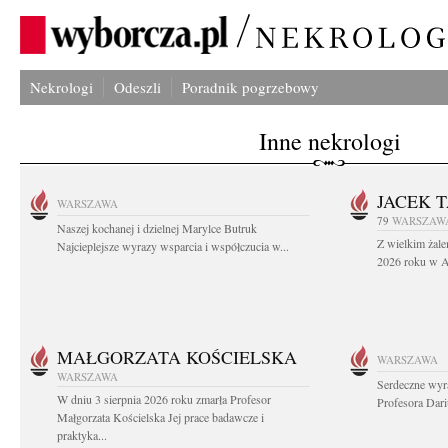
Nekrologi
Odeszli
Poradnik pogrzebowy
Inne nekrologi
JACEK 
WARSZAWA
79
WARSZAW
Naszej kochanej i dzielnej Marylce Butruk
Z wielkim żale
Najcieplejsze wyrazy wsparcia i współczucia w...
2026 roku w Au
MAŁGORZATA KOŚCIELSKA
WARSZAWA
WARSZAWA
Serdeczne wyr
W dniu 3 sierpnia 2026 roku zmarła Profesor
Profesora Dar
Małgorzata Kościelska Jej prace badawcze i
praktyka...