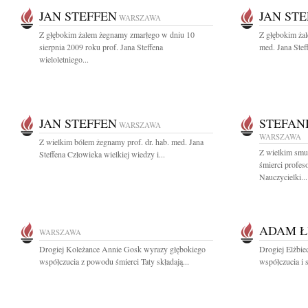
JAN STEFFEN
JAN ST
WARSZAWA
Z głębokim żalem żegnamy zmarłego w dniu 10
Z głębokim żal
sierpnia 2009 roku prof. Jana Steffena
med. Jana Stef
wieloletniego...
JAN STEFFEN
STEFAN
WARSZAWA
WARSZAWA
Z wielkim bólem żegnamy prof. dr. hab. med. Jana
Z wielkim smu
Steffena Człowieka wielkiej wiedzy i...
śmierci profes
Nauczycielki...
ADAM Ł
WARSZAWA
Drogiej Koleżance Annie Gosk wyrazy głębokiego
Drogiej Elżbie
współczucia z powodu śmierci Taty składają...
współczucia i 