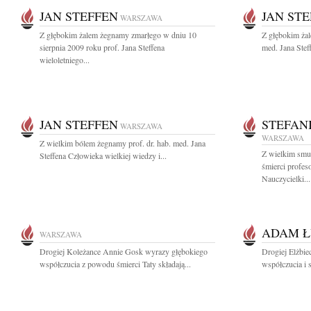
JAN STEFFEN
JAN ST
WARSZAWA
Z głębokim żalem żegnamy zmarłego w dniu 10
Z głębokim żal
sierpnia 2009 roku prof. Jana Steffena
med. Jana Stef
wieloletniego...
JAN STEFFEN
STEFAN
WARSZAWA
WARSZAWA
Z wielkim bólem żegnamy prof. dr. hab. med. Jana
Z wielkim smu
Steffena Człowieka wielkiej wiedzy i...
śmierci profes
Nauczycielki...
ADAM Ł
WARSZAWA
Drogiej Koleżance Annie Gosk wyrazy głębokiego
Drogiej Elżbie
współczucia z powodu śmierci Taty składają...
współczucia i 