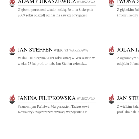
ADAM ŁUKASZEWICZ
IWONA 
WARSZAWA
Głęboko poruszeni wiadomością, że dnia 8 sierpnia
Z głębokim ża
2009 roku odszedł od nas na zawsze Przyjaciel...
śmierci Iwony S
JAN STEFFEN
JOLANT
WIEK: 73
WARSZAWA
W dniu 10 sierpnia 2009 roku zmarł w Warszawie w
Z ogromnym s
wieku 73 lat prof. dr hab. Jan Steffen członek...
odejściu Jolan
JANINA FILIPKOWSKA
JAN ST
WARSZAWA
Szanownym Państwu Małgorzacie i Tadeuszowi
Z wielkim żal
Kowalczyk najszczersze wyrazy współczucia z...
prof. dra hab. 