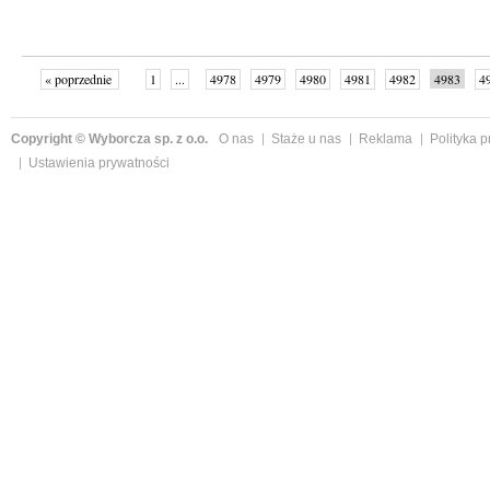
« poprzednie
1
...
4978
4979
4980
4981
4982
4983
4
...
4999
następne »
Copyright © Wyborcza sp. z o.o.
O nas
Staże u nas
Reklama
Polityka 
Ustawienia prywatności