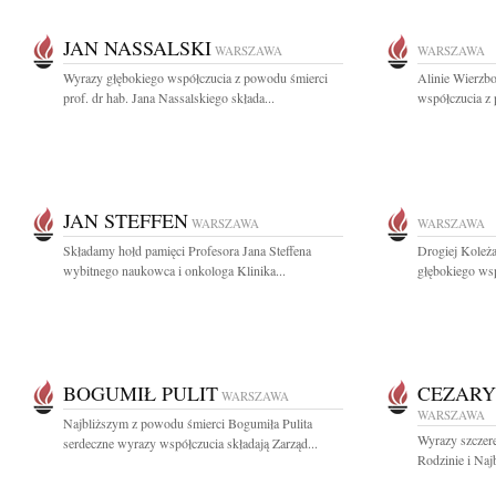
JAN NASSALSKI
WARSZAWA
WARSZAWA
Wyrazy głębokiego współczucia z powodu śmierci
Alinie Wierzb
prof. dr hab. Jana Nassalskiego składa...
współczucia z
JAN STEFFEN
WARSZAWA
WARSZAWA
Składamy hołd pamięci Profesora Jana Steffena
Drogiej Koleż
wybitnego naukowca i onkologa Klinika...
głębokiego wsp
BOGUMIŁ PULIT
CEZARY
WARSZAWA
WARSZAWA
Najbliższym z powodu śmierci Bogumiła Pulita
Wyrazy szczere
serdeczne wyrazy współczucia składają Zarząd...
Rodzinie i Naj