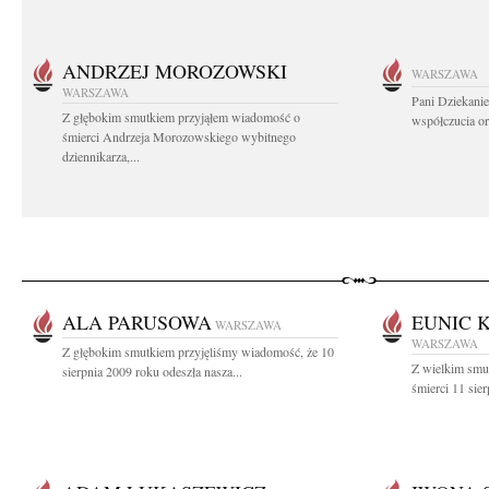
ANDRZEJ MOROZOWSKI
WARSZAWA
WARSZAWA
Pani Dziekanie
Z głębokim smutkiem przyjąłem wiadomość o
współczucia or
śmierci Andrzeja Morozowskiego wybitnego
dziennikarza,...
ALA PARUSOWA
EUNIC 
WARSZAWA
WARSZAWA
Z głębokim smutkiem przyjęliśmy wiadomość, że 10
Z wielkim smu
sierpnia 2009 roku odeszła nasza...
śmierci 11 sier