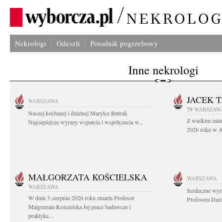
Nekrologi
Odeszli
Poradnik pogrzebowy
Inne nekrologi
JACEK 
WARSZAWA
79
WARSZAW
Naszej kochanej i dzielnej Marylce Butruk
Z wielkim żale
Najcieplejsze wyrazy wsparcia i współczucia w...
2026 roku w Au
MAŁGORZATA KOŚCIELSKA
WARSZAWA
WARSZAWA
Serdeczne wyr
W dniu 3 sierpnia 2026 roku zmarła Profesor
Profesora Dar
Małgorzata Kościelska Jej prace badawcze i
praktyka...